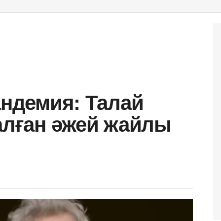
андемия: Талай
қалған әжей жайлы