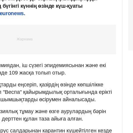
 бүгінгі күннің өзінде күш-қуаты
euronews.
миядан, іш сүзегі эпидемиясынан және екі
нде 109 жасқа толып отыр.
арды еңсеріп, қазірдің өзінде көпшілікке
л "Веспа" қайырымдылық орталығында ерікті
е шымшықтарды өсірумен айналысады.
азиялық тұмау және өзге аурулардың бәрін
дерттен құлан таза айыға алған.
рус салдарынан карантин күшейтілген кезде