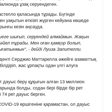
балконда ұзақ серуендеген.
стелло қаласында тұрады. Бүгінде
н уақытын өткізіп жүрген кейуана көшеде
ұрынғы кезін аңсауда.
өшеге шығып, серуендей алмаймын. Жақын
 әйел тұрады. Мен оған қамқор болып,
ығатынмын", - дейді Луиза Запителли.
денті Серджио Маттарелла әжейге азаматтық
білдіріп, жас ұрпақты одан үлгі алуға
т дауыс беру құқығын алған 13 миллион
рында болды, содан бері бірде бір рет
 74 рет дауыс берген.
 COVID-19 өршігеніне қарамастан, ол дауыс