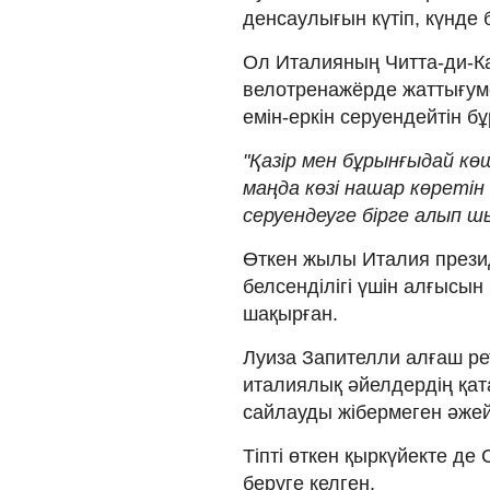
денсаулығын күтіп, күнде 
Ол Италияның Читта-ди-Ка
велотренажёрде жаттығуме
емін-еркін серуендейтін б
"Қазір мен бұрынғыдай к
маңда көзі нашар көретін
серуендеуге бірге алып ш
Өткен жылы Италия прези
белсенділігі үшін алғысын 
шақырған.
Луиза Запителли
алғаш ре
италиялық әйелдердің қата
сайлауды жібермеген әжей
Тіпті өткен қыркүйекте де
беруге келген.