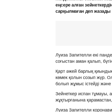
еңсере алған зейнеткердің
сарқылмаған деп жазады
Луиза Запителли екі панде
соғыстан аман қалып, бүгі
Қарт әжей барлық қиындықт
көмек қолын созып жүр. О
болып жұмыс істейді жән
Зейнеткер испан тұмауы, 
жұқтырғанына қарамастан, 
Луиза Запителли коронави