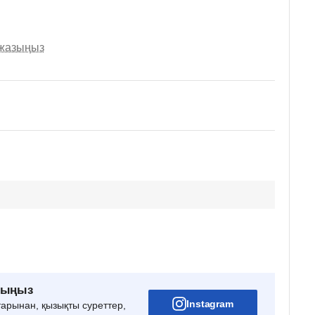
 жазыңыз
рыңыз
Instagram
тарынан, қызықты суреттер,