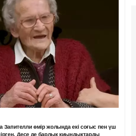
а Запителли өмір жолында екі соғыс пен үш
ірген. Десе де барлық қиындықтарды