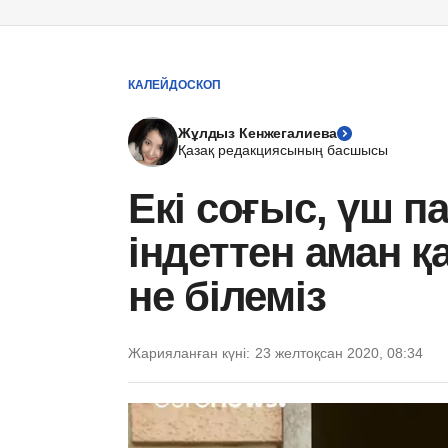
КАЛЕЙДОСКОП
Жұлдыз Кенжегалиева
Қазақ редакциясының басшысы
Екі соғыс, үш п
індеттен аман 
не білеміз
Жарияланған күні:
23 желтоқсан 2020, 08:34