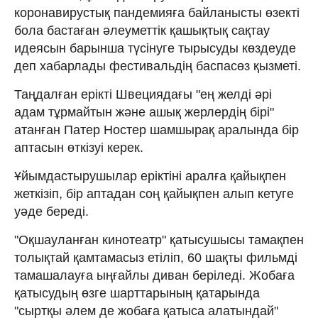
коронавирустық пандемияға байланысты өзекті
бола бастаған әлеуметтік қашықтық сақтау
идеясын барынша түсінуге тырысуды көздеуде
деп хабарлады фестивальдің баспасөз қызметі.
Таңдалған ерікті Швециядағы "ең желді әрі
адам тұрмайтын және ашық жерлердің бірі"
атанған Патер Ностер шамшырақ аралында бір
аптасын өткізуі керек.
Ұйымдастырушылар еріктіні аралға қайықпен
жеткізіп, бір аптадан соң қайықпен алып кетуге
уәде береді.
"Оқшауланған кинотеатр" қатысушысы тамақпен
толықтай қамтамасыз етіліп, 60 шақты фильмді
тамашалауға ыңғайлы диван беріледі. Жобаға
қатысудың өзге шарттарының қатарында
"сыртқы әлем де жобаға қатыса алатындай"