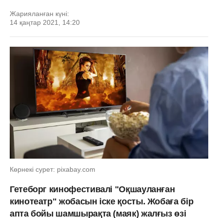
Жарияланған күні:
14 қаңтар 2021, 14:20
Көрнекі сурет: pixabay.com
Гетеборг кинофестивалі "Оқшауланған
кинотеатр" жобасын іске қосты. Жобаға бір
апта бойы шамшырақта (маяк) жалғыз өзі