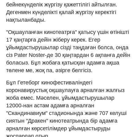
бейнекүнделік жүргізу қажеттілігі айтылған.
Дегенмен күнделікті қалай жүргізу керектігі
нақтыланбады.
"Оқшауланған кинотеатрға" қатысу үшін өтінішті
17 қаңтарға дейін жіберу керек. Егер
ұйымдастырушылар сізді таңдаған болса, онда
сіз Pater Noster-де 30 қаңтардан 6 ақпанға дейін
боласыз. Бұл жобаға қатысқан адамға ақша
төлене ме, жоқ па, әзірге белгісіз.
Бұл Гетеборг кинофестиваліндегі
коронавирустық оқшаулауға арналған жалғыз
жоба емес. Мәселен, ұйымдастырушылар
12000-нан астам адамға арналған
"Скандинавиум" стадионында және 707 келуші
сиятын "Дракен" кинотеатрында бір адамға
арналған көрсетілімдер ұйымдастыруды
жоспарлап отыр.