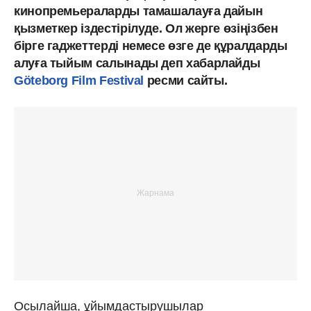
кинопремьераларды тамашалауға дайын
қызметкер іздестірілуде. Ол жерге өзіңізбен
бірге гаджеттерді немесе өзге де құралдарды
алуға тыйым салынады деп хабарлайды
Göteborg Film Festival
ресми сайты.
Осылайша, ұйымдастырушылар