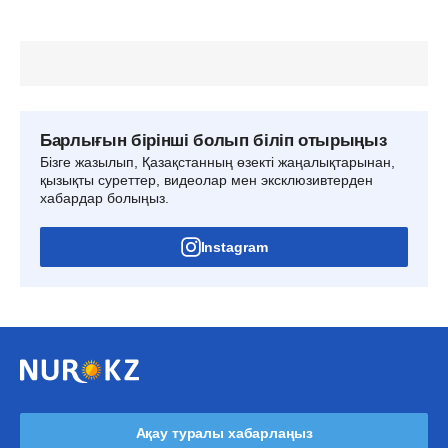
Барлығын бірінші болып біліп отырыңыз
Бізге жазылып, Қазақстанның өзекті жаңалықтарынан,
қызықты суреттер, видеолар мен эксклюзивтерден
хабардар болыңыз.
Instagram
Ақау туралы хабарлаңыз