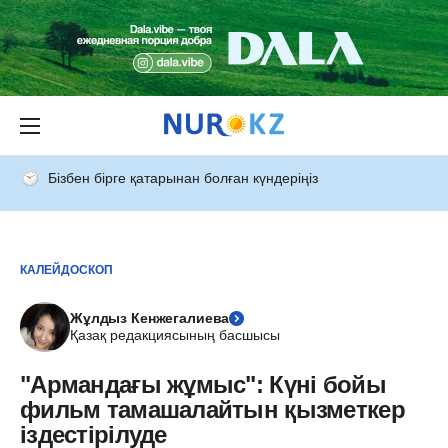
Бізбен бірге қатарынан болған күндеріңіз
КАЛЕЙДОСКОП
Жұлдыз Кенжегалиева
Қазақ редакциясының басшысы
"Армандағы жұмыс": Күні бойы
фильм тамашалайтын қызметкер
іздестірілуде