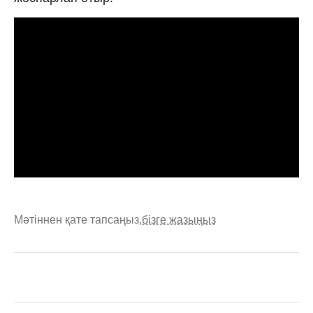
Мәтіннен қате тапсаңыз,
бізге жазыңыз