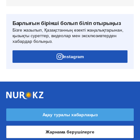
Барлығын бірінші болып біліп отырыңыз
Бізге жазылып, Қазақстанның өзекті жаңалықтарынан,
қызықты суреттер, видеолар мен эксклюзивтерден
хабардар болыңыз.
Instagram
Ақау туралы хабарлаңыз
Жарнама берушілерге