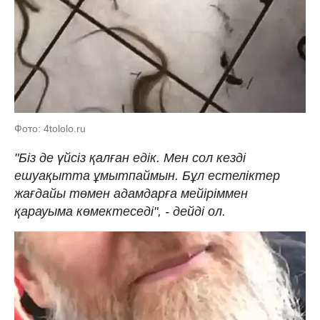
Фото: 4tololo.ru
"Біз де үйсіз қалған едік. Мен сол кезді
ешуақытта ұмытпаймын. Бұл естеліктер
жағдайы төмен адамдарға мейіріммен
қарауыма көмектеседі", - дейді ол.