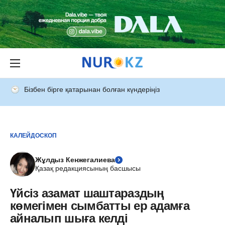
Бізбен бірге қатарынан болған күндеріңіз
КАЛЕЙДОСКОП
Жұлдыз Кенжегалиева
Қазақ редакциясының басшысы
Үйсіз азамат шаштараздың
көмегімен сымбатты ер адамға
айналып шыға келді