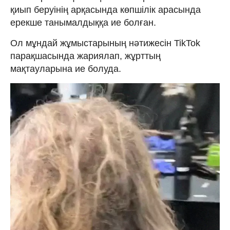
қиып беруінің арқасында көпшілік арасында
ерекше танымалдыққа ие болған.
Ол мұндай жұмыстарының нәтижесін TikTok
парақшасында жариялап, жұрттың
мақтауларына ие болуда.