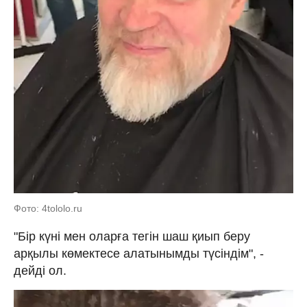
Фото: 4tololo.ru
"Бір күні мен оларға тегін шаш қиып беру
арқылы көмектесе алатынымды түсіндім", -
дейді ол.