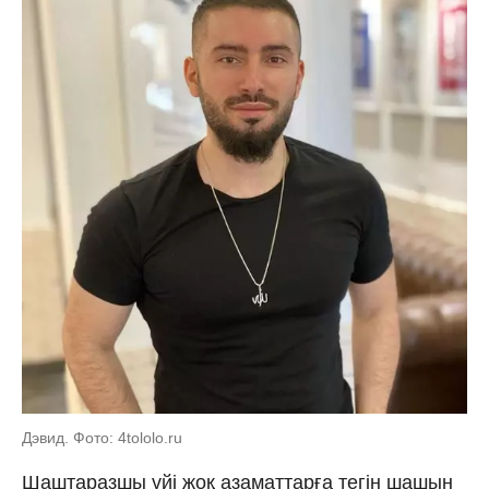
Дэвид. Фото: 4tololo.ru
Шаштаразшы үйі жоқ азаматтарға тегін шашын