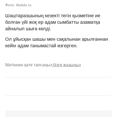
Фото: 4tololo.ru
Шаштаразшының кезекті тегін қызметіне ие
болған үйі жоқ ер адам сымбатты азаматқа
айналып шыға келді.
Ол ұйысқан шашы мен сақалынан арылғаннан
кейін адам танымастай өзгерген.
Мәтіннен қате тапсаңыз,
бізге жазыңыз