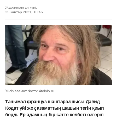
Жарияланған күні:
25 қаңтар 2021, 10:46
Үйсіз азамат. Фото: 4tololo.ru
Танымал француз шаштаразшысы Дэвид
Кодат үйі жоқ азаматтың шашын тегін қиып
берді. Ер адамның бір сәтте келбеті өзгеріп