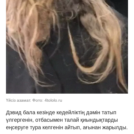
Үйсіз азамат. Фото: 4tololo.ru
Дэвид бала кезінде кедейліктің дәмін татып
үлгергенін, отбасымен талай қиындықтарды
еңсеруге тура келгенін айтып, ағынан жарылды.