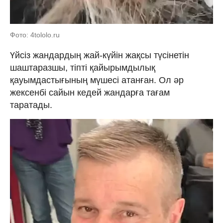
Фото: 4tololo.ru
Үйсіз жандардың жай-күйін жақсы түсінетін
шаштаразшы, тіпті қайырымдылық
қауымдастығының мүшесі атанған. Ол әр
жексенбі сайын кедей жандарға тағам
таратады.