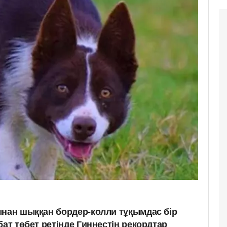
ынан шыққан бордер-колли тұқымдас бір
бат төбет ретінде Гиннестің рекордтар