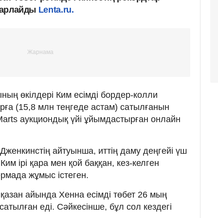
абарлайды
Lenta.ru.
ының өкілдері Ким есімді бордер-колли
рға (15,8 млн теңгеде астам) сатылғанын
 Marts аукциондық үйі ұйымдастырған онлайн
.
Дженкинстің айтуынша, иттің даму деңгейі үш
 Ким ірі қара мен қой баққан, кез-келген
рмада жұмыс істеген.
қазан айында Хенна есімді төбет 26 мың
сатылған еді. Сәйкесінше, бұл сол кездегі