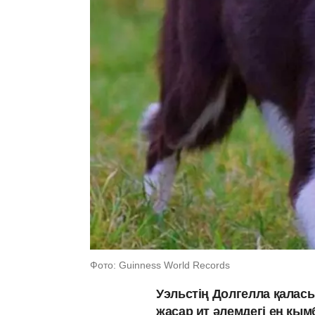
Фото: Guinness World Records
Уэльстің Долгелла қалас
жасар ит әлемдегі ең қым