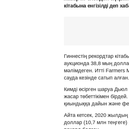
кітабына енгізілді деп х
Гиннестің рекордтар кітаб
аукционда 38,8 мың долла
мәлімдеген. Итті Farmers
сауда кезінде сатып алған
Кимді өсірген шаруа Дьюл 
жасар төбеттікімен бірдей.
қиындыққа дайын және фе
Айта кетсек, 2020 жылдың 
доллар (10,7 млн теңгеге) 