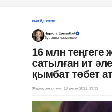
КАЛЕЙДОСКОП
Нұрила Ермекбай
Бұрынғы қызметкер
16 млн теңгеге 
сатылған ит әл
қымбат төбет а
Жарияланған күні:
18 ақпан 2021, 19:32