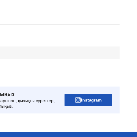
рыңыз
Instagram
тарынан, қызықты суреттер,
лыңыз.