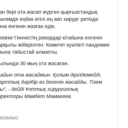
ан бері ота жасап жүрген қырғызстандық
лемде еңбек өтілі ең көп хирург ретінде
на енгенін жазған едік.
евке Гиннестің рекордар кітабына енгенін
рқылы жіберілген. Комитет куәлікті пандемия
лына табыстай алмапты.
жылында 30 мың ота жасаған.
н сайын ота жасаймын. Қолым дірілдемейді,
рттық бәрібір өз дегенін жасайды. Тізем
ы", - дейді Ұлттық хирургиялық
иректоры Мамбет Мамакеев.
 жазыңыз