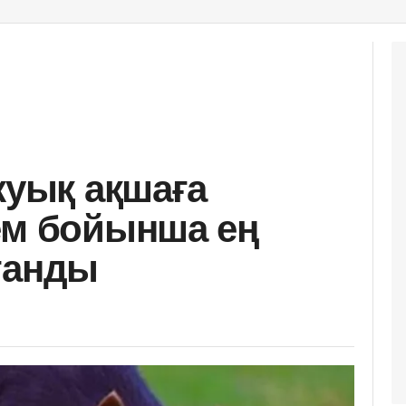
жуық ақшаға
ем бойынша ең
танды