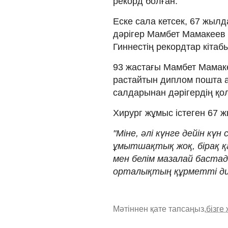
рекорд болған.
Еске сала кетсек, 67 жылд
дәрігер Мамбет Мамакеев ә
Гиннестің рекордтар кітабы
93 жастағы Мамбет Мамаке
растайтын диплом пошта а
салдарынан дәрігердің қо
Хирург жұмыс істеген 67 
"Міне, әлі күнге дейін кү
ұмытшақтық жоқ, бірақ қа
мен белім мазалай бастад
орталықтың құрметті д
Мәтіннен қате тапсаңыз,
бізге