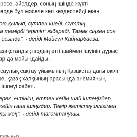
іресе, әйелдер, cоның ішінде жүкті
дерде бұл мәселе көп кездеспейді екен.
ою қылып, сүтпен ішеді. Сүттің
темірді "ерітіп" жібереді. Тамақ сіңген соң
 осында", - дейді Майгүл Қайнарбаева.
ақстандықтардың етті шаймен ішуінің дұрыс
дар да мойындайды.
нсаулық сақтау ұйымының Қазақстандағы өкілі
ше, қазақ халқының арасында анемияның
ішпеуі себеп.
ерек. Өтініш, еттен кейін шай ішпеңіздер.
йін ғана ішіңіздер. Темір жетіспеушілігімен
алы жоқ", - дейді тағамтанушы.
 жазыңыз