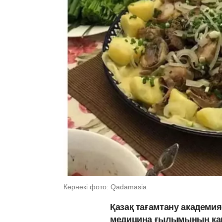
Көрнекі фото: Qadamasia
Қазақ тағамтану академи
медицина ғылымының кан