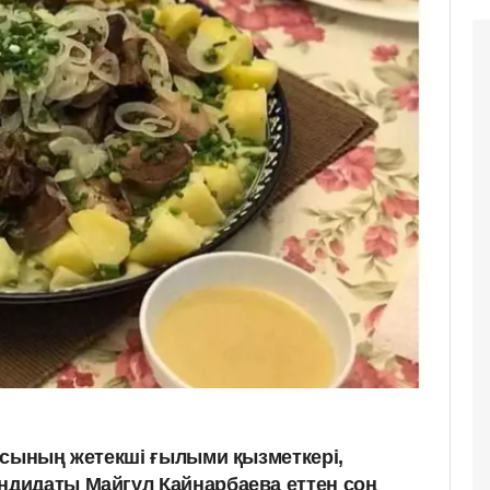
ясының жетекші ғылыми қызметкері,
дидаты Майгүл Қайнарбаевa еттен соң