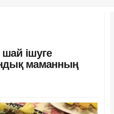
е шай ішуге
ндық маманның