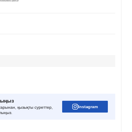
рыңыз
Instagram
тарынан, қызықты суреттер,
лыңыз.