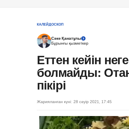
КАЛЕЙДОСКОП
Сәке Қанатұлы
Бұрынғы қызметкер
Еттен кейін нег
болмайды: Ота
пікірі
Жарияланған күні:
28 сәуір 2021, 17:45