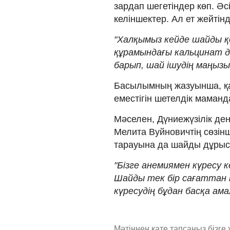
зардап шегетіндер көп. Әс
келіншектер. Ал ет жейтін
"Халқымыз кейде шайды қ
құрамындағы кальцинат да 
барып, шай ішудің маңызы
Басылымның жазуынша, қаз
еместігін шетелдік маман
Мәселен, Дүниежүзілік де
Мелита Вуйновичтің сөзін
тарауына да шайды дұрыс 
"Бізге анемиямен күресу к
Шайды тек бір сағаттан ке
күресудің бұдан басқа ам
Мәтіннен қате тапсаңыз,
бізге