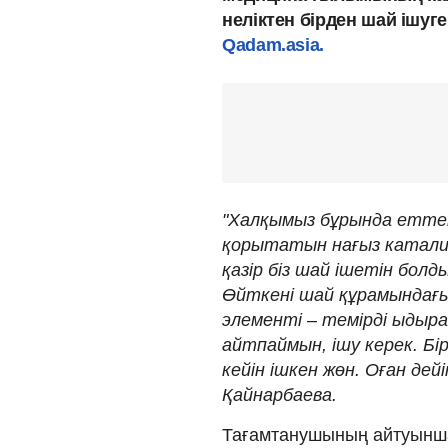
неліктен бірден шай ішуг
Qadam.asia.
"Халқымыз бұрында еттен
қорытатын нағыз катали
қазір біз шай ішетін болд
Өйткені шай құрамындағы
элементі – темірді ыдыра
айтпаймын, ішу керек. Бі
кейін ішкен жөн. Оған дейі
Қайнарбаева.
Тағамтанушының айтуынша, 