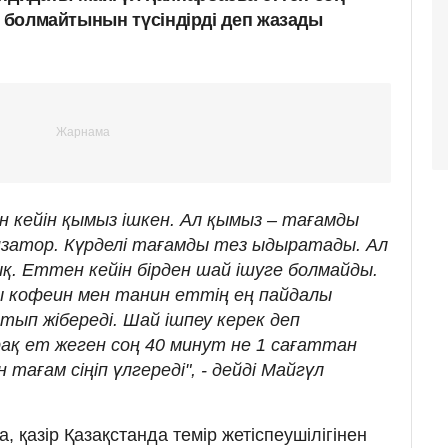
е болмайтынын түсіндірді деп жазады
 кейін қымыз ішкен. Ал қымыз – тағамды
затор. Күрделі тағамды тез ыдыратады. Ал
ық. Еттен кейін бірден шай ішуге болмайды.
 кофеин мен танин еттің ең пайдалы
тып жібереді. Шай ішпеу керек деп
рақ ет жеген соң 40 минут не 1 сағаттан
н тағам сіңіп үлгереді", - дейді Майгүл
қазір Қазақстанда темір жетіспеушілігінен