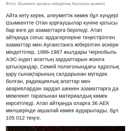
Фото: Шымкент қаласы әкімдігінің баспасөз қызметі
Айта кету керек, әлеуметтік көмек бұл күндері
Шымкентте Отан қорғаушылар күніне қатысы
бар өзге де азаматтарға беріледі. Атап
айтқанда соғыс ардагерлеріне теңестірілген
азаматтар мен Ауғанстанға жіберілген әскери
міндеттілер, 1986-1987 жылдары Чернобыль
АЭС-індегі апаттың зардаптарын жоюға
қатысқандар, Семей полигонындағы ядролық
қару сынақтарының салдарынан мүгедек
болған, радиациялық апаттар мен
авариялардан зардап шеккен азаматтарға да
мемлекет тарапынан материалдық көмек
көрсетіледі. Атап айтқанда оларға 36 АЕК
мөлшерінде ақшалай көмек аударылады, бұл
105 012 теңге.