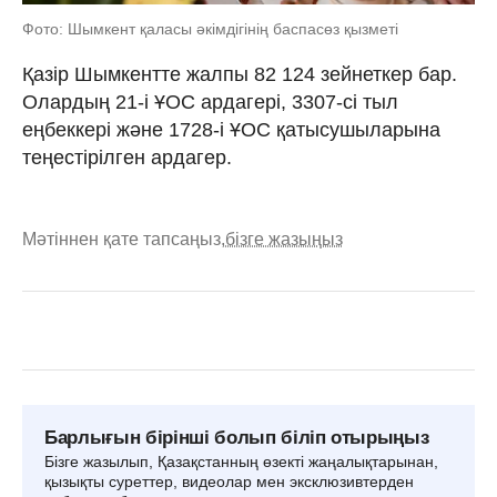
Фото: Шымкент қаласы әкімдігінің баспасөз қызметі
Қазір Шымкентте жалпы 82 124 зейнеткер бар.
Олардың 21-і ҰОС ардагері, 3307-сі тыл
еңбеккері және 1728-і ҰОС қатысушыларына
теңестірілген ардагер.
Мәтіннен қате тапсаңыз,
бізге жазыңыз
Барлығын бірінші болып біліп отырыңыз
Бізге жазылып, Қазақстанның өзекті жаңалықтарынан,
қызықты суреттер, видеолар мен эксклюзивтерден