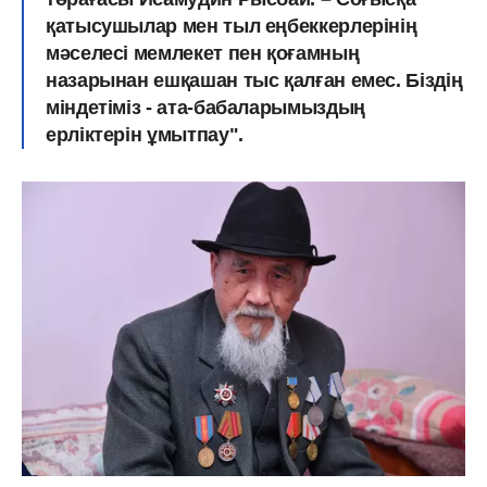
қатысушылар мен тыл еңбеккерлерінің
мәселесі мемлекет пен қоғамның
назарынан ешқашан тыс қалған емес. Біздің
міндетіміз - ата-бабаларымыздың
ерліктерін ұмытпау".