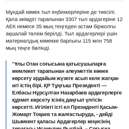
Мұндай көмек тыл еңбеккерлеріне де тиесілі.
Қала әкімдігі тарапынан 3307 тыл ардагеріне 12
АЕК немесе 35 мың теңгеден астам біржолғы
ақшалай төлем берілді. Тыл ардагерлері үшін
материалдық көмекке барлығы 115 млн 758
мың теңге бөлінді.
"Ұлы Отан соғысына қатысушыларға
мемлекет тарапынан әлеуметтік көмек
көрсету әрдайым жүзеге асып келе жатқан
игі істің бірі. ҚР Тұңғыш Президенті —
Елбасы Нұрсұлтан Назарбаев ардагерлерге
құрмет көрсету ісінің даңғыл үлгісін
көрсетті. Игілікті істі ел Президенті Қасым-
Жомарт Тоқаев та жалғастыруда, - дейді
Шымкент қаласы Ардагерлер кеңесінің
төрағасы Исамудин Рысбай. – Соғысқа