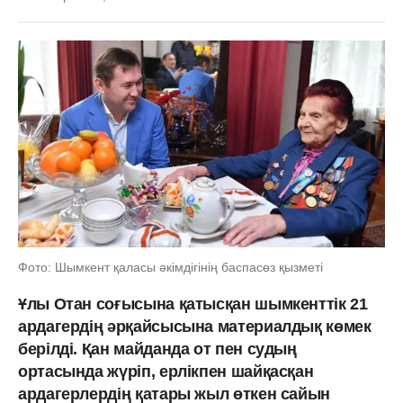
Фото: Шымкент қаласы әкімдігінің баспасөз қызметі
Ұлы Отан соғысына қатысқан шымкенттік 21
ардагердің әрқайсысына материалдық көмек
берілді. Қан майданда от пен судың
ортасында жүріп, ерлікпен шайқасқан
ардагерлердің қатары жыл өткен сайын