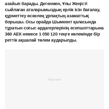
азайып барады. Дегенмен, Ұлы Жеңісті
сыйлаған аталарымыздың ерлік ісін бағалау,
құрметтеу өскелең ұрпақтың азаматтық
борышы. Осы орайда Шымкент қаласында
тұратын соғыс ардагерлерінің есепшоттарына
360 АЕК немесе 1 050 120 теңге көлемінде бір
реттік ақшалай төлем аударылды.