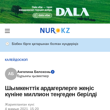
Бізбен бірге қатарынан болған күндеріңіз
КАЛЕЙДОСКОП
Ангелина Белоконь
АБ
Бұрынғы қызметкер
Шымкенттік ардагерлерге жеңіс
күніне миллион теңгеден берілді
Жарияланған күні:
4 мамыр 2021, 15:20