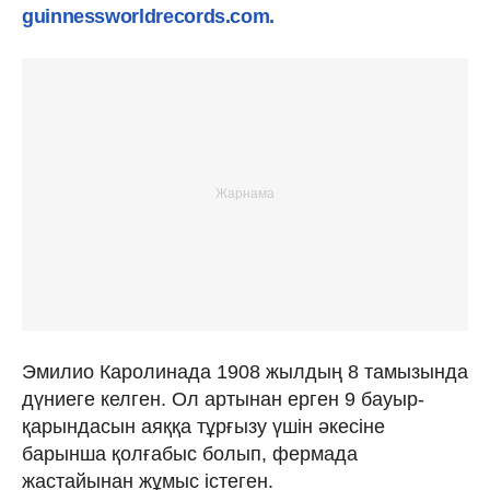
guinnessworldrecords.com.
Эмилио
Каролинада 1908 жылдың 8 тамызында
дүниеге келген. Ол артынан ерген 9 бауыр-
қарындасын аяққа тұрғызу үшін әкесіне
барынша қолғабыс болып, фермада
жастайынан жұмыс істеген.