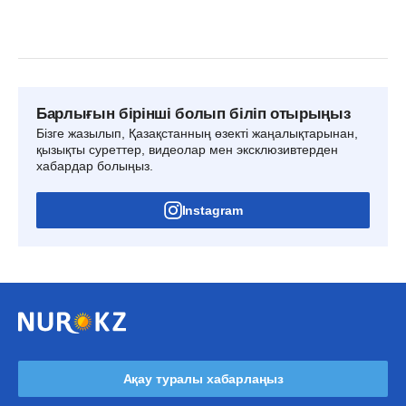
Барлығын бірінші болып біліп отырыңыз
Бізге жазылып, Қазақстанның өзекті жаңалықтарынан,
қызықты суреттер, видеолар мен эксклюзивтерден
хабардар болыңыз.
Instagram
Ақау туралы хабарлаңыз