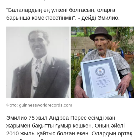
"Балалардың ең үлкені болғасын, оларға
барынша көмектесетінмін", - дейді Эмилио.
Фото: guinnessworldrecords.com
Эмилио 75 жыл Андреа Перес есімді жан
жарымен бақытты ғұмыр кешкен. Оның әйелі
2010 жылы қайтыс болған екен. Олардың ортақ