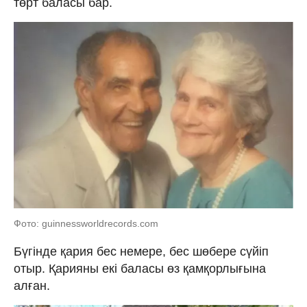
төрт баласы бар.
Фото: guinnessworldrecords.com
Бүгінде қария бес немере, бес шөбере сүйіп
отыр. Қарияны екі баласы өз қамқорлығына
алған.