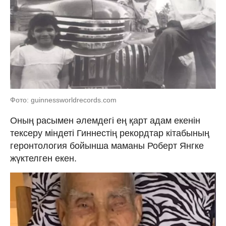
Фото: guinnessworldrecords.com
Оның расымен әлемдегі ең қарт адам екенін
тексеру міндеті Гиннестің рекордтар кітабының
геронтология бойынша маманы Роберт Янгке
жүктелген екен.