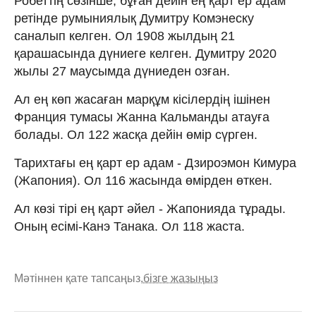
Робеттің сөзінше, бұған дейін ең қарт ер адам
ретінде румыниялық Думитру Комэнеску
саналып келген. Ол 1908 жылдың 21
қарашасында дүниеге келген. Думитру 2020
жылы 27 маусымда дүниеден озған.
Ал ең көп жасаған марқұм кісілердің ішінен
Франция тумасы Жанна Кальманды атауға
болады. Ол 122 жасқа дейін өмір сүрген.
Тарихтағы ең қарт ер адам - Дзироэмон Кимура
(Жапония). Ол 116 жасында өмірден өткен.
Ал көзі тірі ең қарт әйел - Жапонияда тұрады.
Оның есімі-Канэ Танака. Ол 118 жаста.
Мәтіннен қате тапсаңыз,
бізге жазыңыз