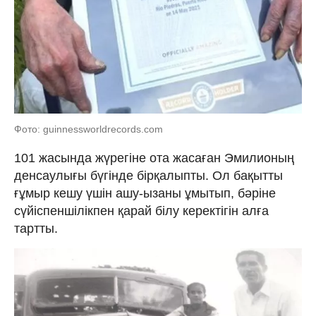
Фото: guinnessworldrecords.com
101 жасында жүрегіне ота жасаған Эмилионың
денсаулығы бүгінде бірқалыпты. Ол бақытты
ғұмыр кешу үшін ашу-ызаны ұмытып, бәріне
сүйіспеншілікпен қарай білу керектігін алға
тартты.