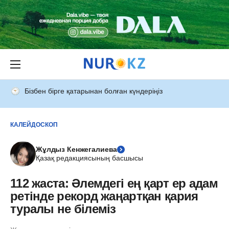
Бізбен бірге қатарынан болған күндеріңіз
КАЛЕЙДОСКОП
Жұлдыз Кенжегалиева
Қазақ редакциясының басшысы
112 жаста: Әлемдегі ең қарт ер адам
ретінде рекорд жаңартқан қария
туралы не білеміз