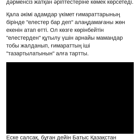
дәрменсіз жатқан әріптестеріне көмек көрсетеді.
Қала әкімі адамдар үкімет ғимараттарының
бірінде "елестер бар деп" алаңдамағаны жөн
екенін атап өтті. Ол көзге көрінбейтін
"елестерден" құтылу үшін арнайы мамандар
тобы жалданып, ғимараттың іші
"тазартылатынын" алға тартты.
Еске салсақ, бұған дейін Батыс Қазақстан