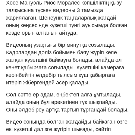
Хосе Мануэль Риос Моралес көпшіліктің қызу
талқысына түскен видеоны 3 тамызда
жариялаған. Шенеунік таңғаларлық жағдай
оның кеңсесінде күзетші түнгі ауысымда болған
кезде орын алғанын айтуда.
Видеоның ұзақтығы бір минутқа созылады.
Кадрлардан дәліз бойымен баяу жүріп келе
жатқан күзетшіні байқауға болады, алайда ол
кенет қабырғаға соғылады. Күзетшіні камераға
көрінбейтін әлдебір тылсым күш қабырғаға
итеріп жібергендей әсер қалады.
Сол сәтте ер адам, еңбектеп алға ұмтылады,
алайда оның бұл әрекетінен түк шықпайды.
Оны әлдебіреу артқа тартып тұрғандай болады.
Видео соңында болған жағдайды байқаған өзге
екі күзетші дәлізге жүгіріп шығады, сөйтіп