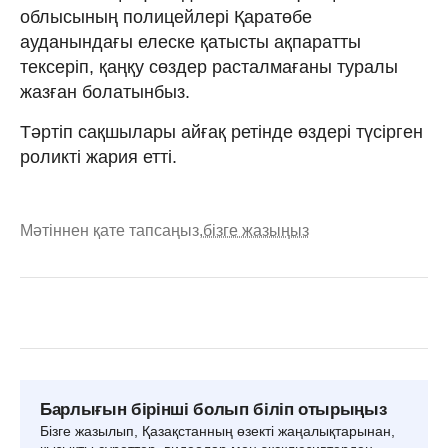
облысының полицейлері Қаратөбе
ауданындағы елеске қатысты ақпаратты
тексеріп, қаңқу сөздер расталмағаны туралы
жазған болатынбыз.
Тәртіп сақшылары айғақ ретінде өздері түсірген
роликті жария етті.
Мәтіннен қате тапсаңыз,
бізге жазыңыз
Барлығын бірінші болып біліп отырыңыз
Бізге жазылып, Қазақстанның өзекті жаңалықтарынан,