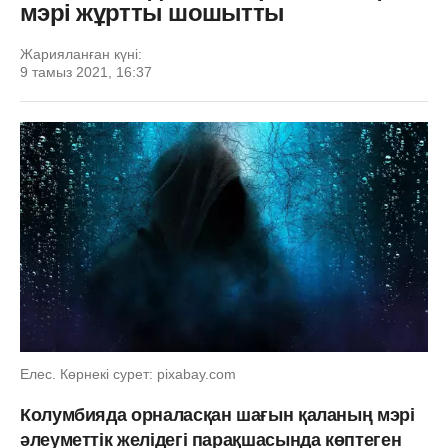
мэрі жұртты шошытты
Жарияланған күні:
9 тамыз 2021, 16:37
Елес. Көрнекі сурет: pixabay.com
Колумбияда орналасқан шағын қаланың мэрі
әлеуметтік желідегі парақшасында көптеген