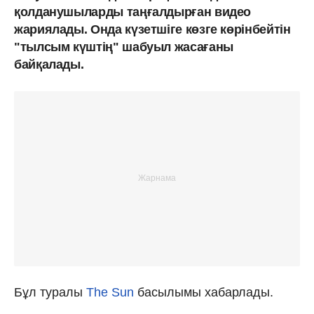
қолданушыларды таңғалдырған видео
жариялады. Онда күзетшіге көзге көрінбейтін
"тылсым күштің" шабуыл жасағаны
байқалады.
Бұл туралы
The Sun
басылымы хабарлады.