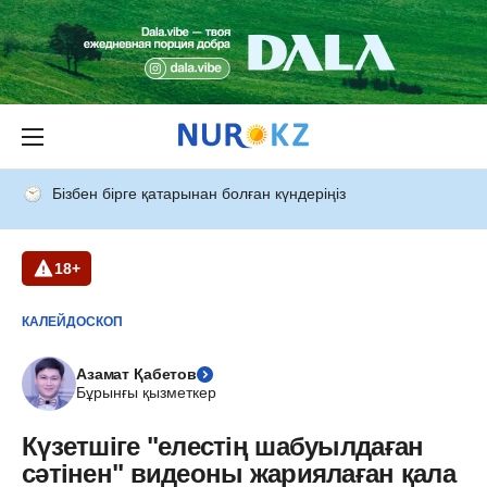
Бізбен бірге қатарынан болған күндеріңіз
18+
КАЛЕЙДОСКОП
Азамат Қабетов
Бұрынғы қызметкер
Күзетшіге "елестің шабуылдаған
сәтінен" видеоны жариялаған қала