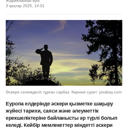
Жарияланған күні:
3 қаңтар 2025, 14:01
Әскери сәлемдесіп тұрған сарбаз. Көрнекі сурет: pixabay.com
Еуропа елдерінде әскери қызметке шақыру
жүйесі тарихи, саяси және әлеуметтік
ерекшеліктеріне байланысты әр түрлі болып
келеді. Кейбір мемлекеттер міндетті әскери