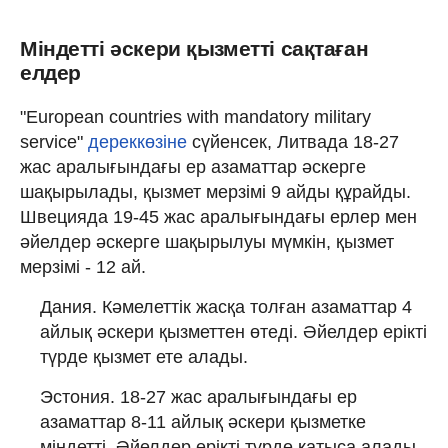
Міндетті әскери қызметті сақтаған
елдер
"European countries with mandatory military
service"
дереккөзіне
сүйенсек, Литвада 18-27
жас аралығындағы ер азаматтар әскерге
шақырылады, қызмет мерзімі 9 айды құрайды.
Швецияда 19-45 жас аралығындағы ерлер мен
әйелдер әскерге шақырылуы мүмкін, қызмет
мерзімі - 12 ай.
Дания. Кәмелеттік жасқа толған азаматтар 4
айлық әскери қызметтен өтеді. Әйелдер ерікті
түрде қызмет ете алады.
Эстония. 18-27 жас аралығындағы ер
азаматтар 8-11 айлық әскери қызметке
міндетті. Әйелдер ерікті түрде қатыса алады.