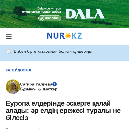
Бізбен бірге қатарынан болған күндеріңіз
КАЛЕЙДОСКОП
Сагира Уалиева
Бұрынғы қызметкер
Еуропа елдерінде әскерге қалай
алады: әр елдің ережесі туралы не
білесіз