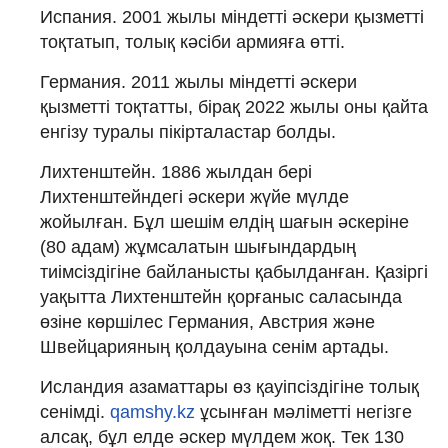
Испания. 2001 жылы міндетті әскери қызметті
тоқтатып, толық кәсіби армияға өтті.
Германия. 2011 жылы міндетті әскери
қызметті тоқтатты, бірақ 2022 жылы оны қайта
енгізу туралы пікірталастар болды.
Лихтенштейн. 1886 жылдан бері
Лихтенштейндегі әскери жүйе мүлде
жойылған. Бұл шешім елдің шағын әскеріне
(80 адам) жұмсалатын шығындардың
тиімсіздігіне байланысты қабылданған. Қазіргі
уақытта Лихтенштейн қорғаныс саласында
өзіне көршілес Германия, Австрия және
Швейцарияның қолдауына сенім артады.
Исландия азаматтары өз қауіпсіздігіне толық
сенімді.
qamshy.kz
ұсынған мәліметті негізге
алсақ, бұл елде әскер мүлдем жоқ. Тек 130