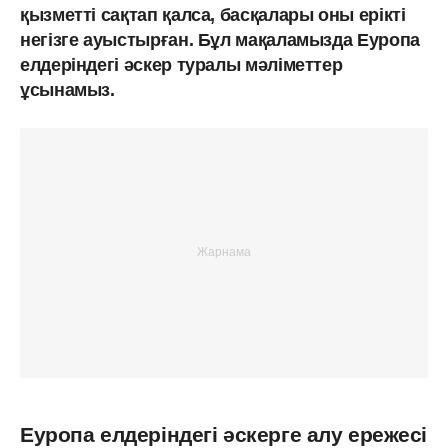
қызметті сақтап қалса, басқалары оны ерікті
негізге ауыстырған. Бұл мақаламызда Еуропа
елдеріндегі әскер туралы мәліметтер
ұсынамыз.
Еуропа елдеріндегі әскерге алу ережесі