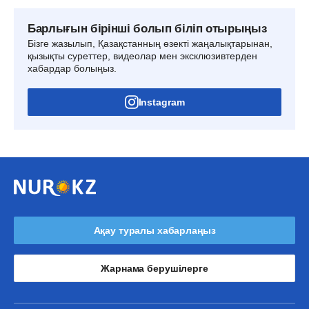
Барлығын бірінші болып біліп отырыңыз
Бізге жазылып, Қазақстанның өзекті жаңалықтарынан,
қызықты суреттер, видеолар мен эксклюзивтерден
хабардар болыңыз.
Instagram
Ақау туралы хабарлаңыз
Жарнама берушілерге