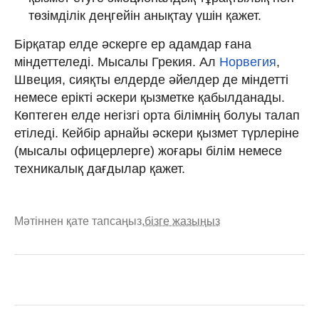
төзімділік деңгейін анықтау үшін қажет.
Бірқатар елде әскерге ер адамдар ғана
міндеттеледі. Мысалы Грекия. Ал
Норвегия
,
Швеция, сияқты елдерде әйелдер де міндетті
немесе ерікті әскери қызметке қабылданады.
Көптеген елде негізгі орта білімнің болуы талап
етіледі. Кейбір арнайы әскери қызмет түрлеріне
(мысалы офицерлерге) жоғары білім немесе
техникалық дағдылар қажет.
Мәтіннен қате тапсаңыз,
бізге жазыңыз