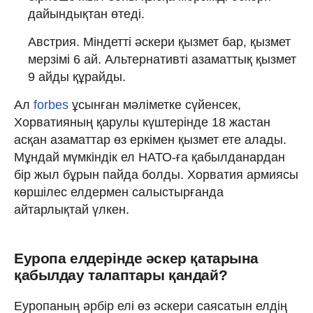
дайындықтан өтеді.
Австрия. Міндетті әскери қызмет бар, қызмет
мерзімі 6 ай. Альтернативті азаматтық қызмет
9 айды құрайды.
Ал
forbes
ұсынған мәліметке сүйенсек,
Хорватияның қарулы күштерінде 18 жастан
асқан азаматтар өз еркімен қызмет ете алады.
Мұндай мүмкіндік ел НАТО-ға қабылданардан
бір жыл бұрын пайда болды. Хорватия армиясы
көршілес елдермен салыстырғанда
айтарлықтай үлкен.
Еуропа елдерінде әскер қатарына
қабылдау талаптары қандай?
Еуропаның әрбір елі өз әскери саясатын елдің