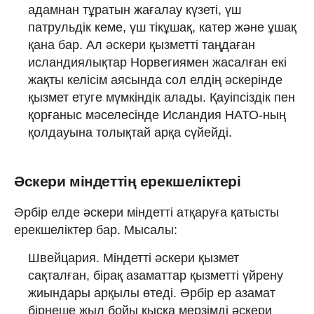
адамнан тұратын жағалау күзеті, үш
патрульдік кеме, үш тікұшақ, катер және ұшақ
қана бар. Ал әскери қызметті таңдаған
исландиялықтар Норвегиямен жасалған екі
жақты келісім аясында сол елдің әскерінде
қызмет етуге мүмкіндік алады. Қауіпсіздік пен
қорғаныс мәселесінде Исландия НАТО-ның
қолдауына толықтай арқа сүйейді.
Әскери міндеттің ерекшеліктері
Әрбір елде әскери міндетті атқаруға қатысты
ерекшеліктер бар. Мысалы:
Швейцария. Міндетті әскери қызмет
сақталған, бірақ азаматтар қызметті үйрену
жиындары арқылы өтеді. Әрбір ер азамат
бірнеше жыл бойы қысқа мерзімді әскери