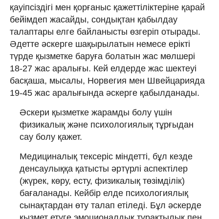
қауіпсіздігі мен қорғаныс қажеттіліктеріне қарай
бейімдеп жасайды, сондықтан қабылдау
талаптары елге байланысты өзгеріп отырады.
Әдетте әскерге шақырылатын немесе ерікті
түрде қызметке баруға болатын жас мөлшері
18-27 жас аралығы. Кей елдерде жас шектеуі
басқаша, мысалы, Норвегия мен Швейцарияда
19-45 жас аралығында әскерге қабылданады.
Әскери қызметке жарамды болу үшін
физикалық және психологиялық тұрғыдан
сау болу қажет.
Медициналық тексеріс міндетті, бұл кезде
денсаулыққа қатысты әртүрлі аспектілер
(жүрек, көру, есту, физикалық төзімділік)
бағаланады. Кейбір елде психологиялық
сынақтардан өту талап етіледі. Бұл әскерде
қызмет етуге эмоционалдық тұрақтылық пен