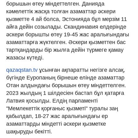
борышын өтеу міндеттелген. Данияда
кәмелеттік жасқа толған азаматтар әскери
қызметте 4 ай болса, Эстонияда бұл мерзім 11
айға дейін созылады. Скандинавия елдерінде
әскери борышты өтеу 19-45 жас аралығындағы
азаматтарға жүктелген. Әскери қызметтен бас
тартқандарды бір жылға дейін түрмеге қамау
жазасы күтеді.
qazaqstan.tv
ұсынған ақпаратты негізге алсақ,
бүгінде Еуропаның бірнеше елінде азаматтар
Отан алдындағы борышын өтеу міндеттелген.
2023 жылдың 1 шілдесіен бастап бұл қатарға
Латвия қосылды. Елдің парламенті
"Мемлекеттік қорғаныс қызметі" туралы заң
қабылдап, 18-27 жас аралығындағы ер
азаматтарды міндетті әскери қызметке
шақыруды бекітті.