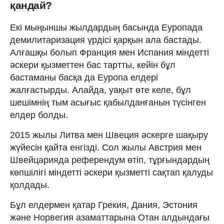
қандай?
Екі мыңыншы жылдардың басында Еуропада
демилитаризация үрдісі қарқын ала бастады.
Алғашқы болып Франция мен Испания міндетті
әскери қызметтен бас тартты, кейін бұл
бастаманы басқа да Еуропа елдері
жалғастырды. Алайда, уақыт өте келе, бұл
шешімнің тым асығыс қабылданғанын түсінген
елдер болды.
2015 жылы Литва мен Швеция әскерге шақыру
жүйесін қайта енгізді. Сол жылы Австрия мен
Швейцарияда референдум өтіп, тұрғындардың
көпшілігі міндетті әскери қызметті сақтап қалуды
қолдады.
Бұл елдермен қатар Грекия, Дания, Эстония
және Норвегия азаматтарына Отан алдындағы