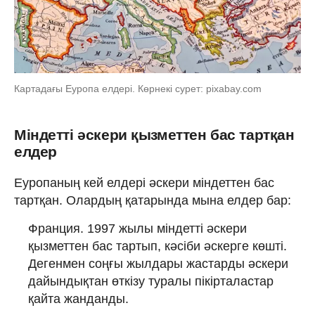
Картадағы Еуропа елдері. Көрнекі сурет: pixabay.com
Міндетті әскери қызметтен бас тартқан
елдер
Еуропаның кей елдері әскери міндеттен бас
тартқан. Олардың қатарында мына елдер бар:
Франция. 1997 жылы міндетті әскери
қызметтен бас тартып, кәсіби әскерге көшті.
Дегенмен соңғы жылдары жастарды әскери
дайындықтан өткізу туралы пікірталастар
қайта жанданды.