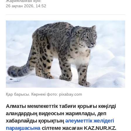
Жарияланған күні:
26 ақпан 2026, 14:52
Қар барысы. Көрнекі фото: pixabay.com
Алматы мемлекеттік табиғи қорығы көңілді
аландардың видеосын жариялады, деп
хабарлайды қорықтың
әлеуметтік желідегі
парақшасына
сілтеме жасаған KAZ.NUR.KZ.