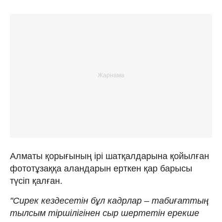
Алматы қорығының ірі шатқалдарына қойылған
фототұзаққа аландарын ерткен қар барысы
түсіп қалған.
"Сирек кездесетін бұл кадрлар – табиғаттың
тылсым тіршілігінен сыр шертетін ерекше