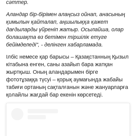
сәттер.
Аландар бір-бірімен алаңсыз ойнап, анасының
қимылын қайталап, аңшылыққа қажет
дағдыларды үйреніп жатыр. Осылайша, олар
болашақта өз бетімен тіршілік етуге
бейімделеді", - делінген хабарламада.
Ілбіс немесе қар барысы – Қазақстанның Қызыл
кітабына енген, саны азайып бара жатқан
жыртқыш. Оның аландарымен бірге
фототұзаққа түсуі – қорық аумағында жабайы
табиғи ортаның сақталғанын және жануарларға
қолайлы жағдай бар екенін көрсетеді.