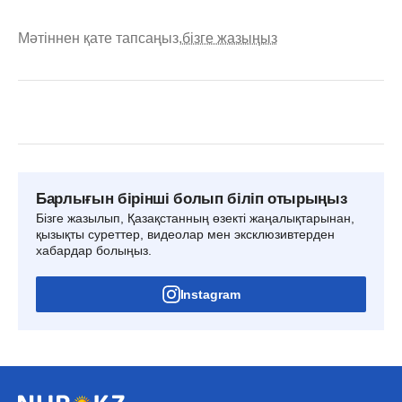
Мәтіннен қате тапсаңыз,
бізге жазыңыз
Барлығын бірінші болып біліп отырыңыз
Бізге жазылып, Қазақстанның өзекті жаңалықтарынан,
қызықты суреттер, видеолар мен эксклюзивтерден
хабардар болыңыз.
Instagram