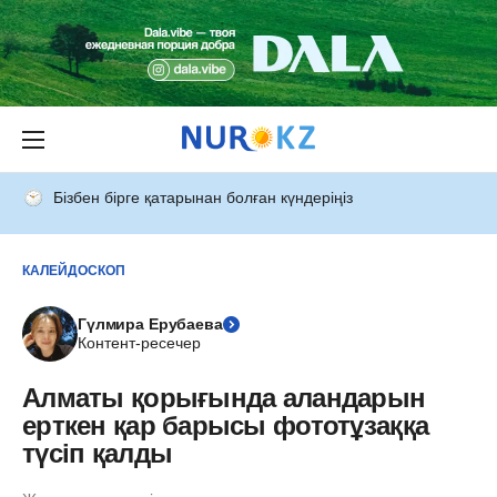
Бізбен бірге қатарынан болған күндеріңіз
КАЛЕЙДОСКОП
Гүлмира Ерубаева
Контент-ресечер
Алматы қорығында аландарын
ерткен қар барысы фототұзаққа
түсіп қалды