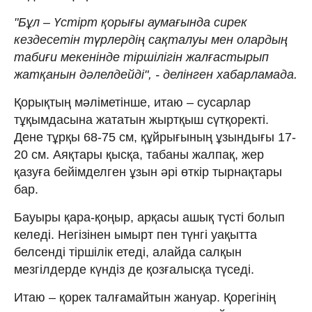
"Бұл – Үстірт қорығы аумағында сирек
кездесетін түрлердің сақталуы мен олардың
табиғи мекенінде тіршілігін жалғастырып
жатқанын дәлелдейді", - делінген хабарламада.
Қорықтың мәліметінше, итаю – сусарлар
тұқымдасына жататын жыртқыш сүтқоректі.
Дене тұрқы 68-75 см, құйрығының ұзындығы 17-
20 см. Аяқтары қысқа, табаны жалпақ, жер
қазуға бейімделген ұзын әрі өткір тырнақтары
бар.
Бауыры қара-қоңыр, арқасы ашық түсті болып
келеді. Негізінен ымырт пен түнгі уақытта
белсенді тіршілік етеді, алайда салқын
мезгілдерде күндіз де қозғалысқа түседі.
Итаю – қорек талғамайтын жануар. Қорегінің