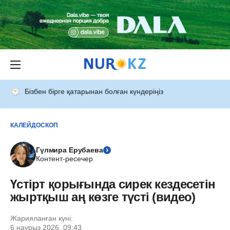
Бізбен бірге қатарынан болған күндеріңіз
КАЛЕЙДОСКОП
Гүлмира Ерубаева
Контент-ресечер
Үстірт қорығында сирек кездесетін
жыртқыш аң көзге түсті (видео)
Жарияланған күні:
6 наурыз 2026, 09:43