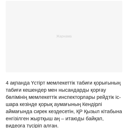
4 ақпанда Үстірт мемлекеттік табиғи қорығының
табиғи кешендер мен нысандарды қорғау
бөлімінің мемлекеттік инспекторлары рейдтік іс-
шара кезінде қорық аумағының Кендірлі
аймағында сирек кездесетін, ҚР Қызыл кітабына
енгізілген жыртқыш аң – итаюды байқап,
видеоға түсіріп алған.