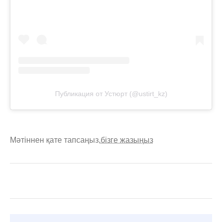
Публикация от Устюрт (@ustirt_kz)
Мәтіннен қате тапсаңыз,
бізге жазыңыз