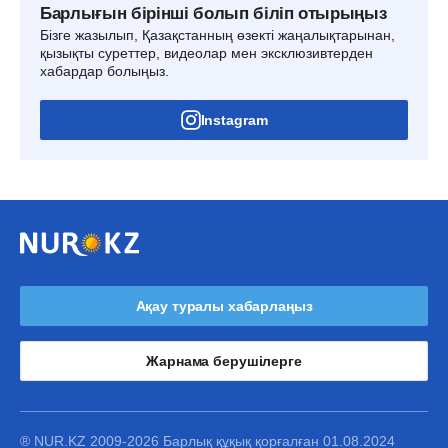
Барлығын бірінші болып біліп отырыңыз
Бізге жазылып, Қазақстанның өзекті жаңалықтарынан,
қызықты суреттер, видеолар мен эксклюзивтерден
хабардар болыңыз.
Instagram
Ақау туралы хабарлаңыз
Жарнама берушілерге
® NUR.KZ 2009-2026 Барлық құқық қорғалған 01.08.2024