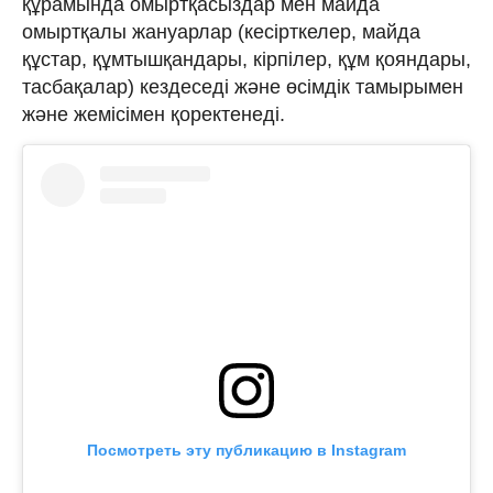
құрамында омыртқасыздар мен майда
омыртқалы жануарлар (кесірткелер, майда
құстар, құмтышқандары, кірпілер, құм қояндары,
тасбақалар) кездеседі және өсімдік тамырымен
және жемісімен қоректенеді.
Посмотреть эту публикацию в Instagram