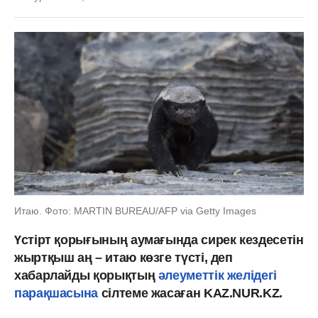
Итаю. Фото: MARTIN BUREAU/AFP via Getty Images
Үстірт қорығының аумағында сирек кездесетін
жыртқыш аң – итаю көзге түсті, деп
хабарлайды қорықтың
әлеуметтік желідегі
парақшасына
сілтеме жасаған KAZ.NUR.KZ.