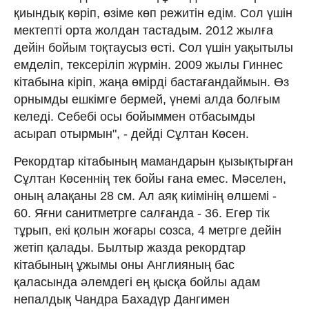
қиындық көріп, өзіме көп режитін едім. Сол үшін
мектепті орта жолдан тастадым. 2012 жылға
дейін бойым тоқтаусыз өсті. Сол үшін уақытылы
емделіп, тексеріліп жүрмін. 2009 жылы Гиннес
кітабына кіріп, жаңа өмірді бастағандаймын. Өз
орнымды ешкімге бермей, үнемі алда болғым
келеді. Себебі осы бойыммен отбасымды
асырап отырмын", - дейді Сұлтан Көсен.
Рекордтар кітабының мамандарын қызықтырған
Сұлтан Көсеннің тек бойы ғана емес. Мәселен,
оның алақаны 28 см. Ал аяқ киімінің өлшемі -
60. Яғни санитметрге салғанда - 36. Егер тік
тұрып, екі қолын жоғары созса, 4 метрге дейін
жетіп қалады. Былтыр жазда рекордтар
кітабының ұжымы оны Англияның бас
қаласында әлемдегі ең қысқа бойлы адам
непалдық Чандра Бахадүр Дангимен