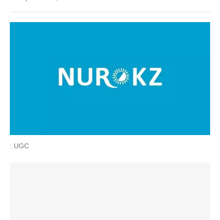
: UGC