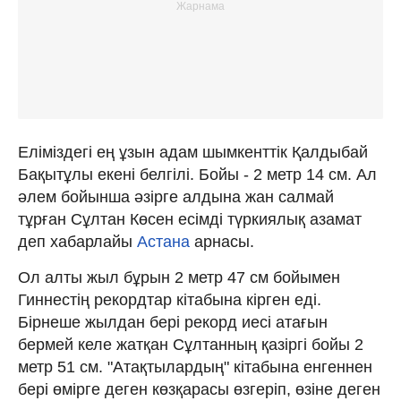
Еліміздегі ең ұзын адам шымкенттік Қалдыбай
Бақытұлы екені белгілі. Бойы - 2 метр 14 см. Ал
әлем бойынша әзірге алдына жан салмай
тұрған Сұлтан Көсен есімді түркиялық азамат
деп хабарлайы
Астана
арнасы.
Ол алты жыл бұрын 2 метр 47 см бойымен
Гиннестің рекордтар кітабына кірген еді.
Бірнеше жылдан бері рекорд иесі атағын
бермей келе жатқан Сұлтанның қазіргі бойы 2
метр 51 см. "Атақтылардың" кітабына енгеннен
бері өмірге деген көзқарасы өзгеріп, өзіне деген