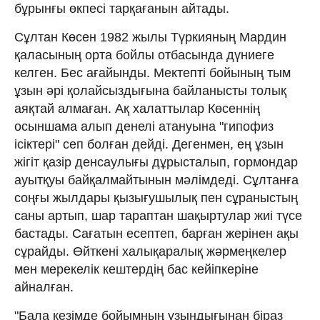
бұрынғы өкпесі тарқағанын айтады.
Сұлтан Көсен 1982 жылы Түркияның Мардин
қаласының орта бойлы отбасында дүниеге
келген. Бес ағайынды. Мектепті бойының тым
ұзын әрі қолайсыздығына байланысты толық
аяқтай алмаған. Ақ халаттылар Көсеннің
осыншама алып денелі атануына "гипофиз
ісіктері" сеп болған дейді. Дегенмен, ең ұзын
жігіт қазір денсаулығы дұрысталып, гормондар
ауытқуы байқалмайтынын мәлімдеді. Сұлтанға
соңғы жылдары қызығушылық пен сұраныстың
саны артып, шар тараптан шақыртулар жиі түсе
бастады. Сағатын есептеп, барған жерінен ақы
сұрайды. Өйткені халықаралық жәрмеңкелер
мен мерекелік кештердің бас кейіпкеріне
айналған.
"Бала кезімде бойымның ұзындығынан біраз