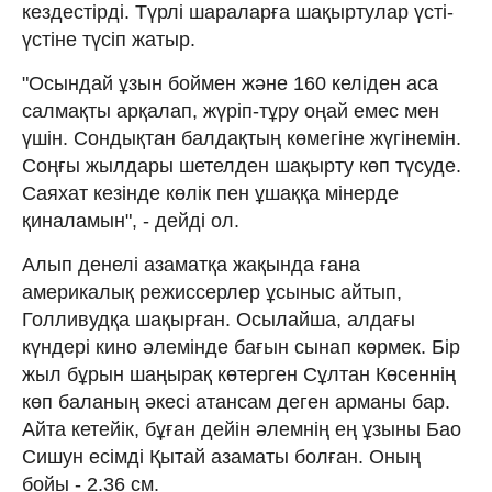
кездестірді. Түрлі шараларға шақыртулар үсті-
үстіне түсіп жатыр.
"Осындай ұзын боймен және 160 келіден аса
салмақты арқалап, жүріп-тұру оңай емес мен
үшін. Сондықтан балдақтың көмегіне жүгінемін.
Соңғы жылдары шетелден шақырту көп түсуде.
Саяхат кезінде көлік пен ұшаққа мінерде
қиналамын", - дейді ол.
Алып денелі азаматқа жақында ғана
америкалық режиссерлер ұсыныс айтып,
Голливудқа шақырған. Осылайша, алдағы
күндері кино әлемінде бағын сынап көрмек. Бір
жыл бұрын шаңырақ көтерген Сұлтан Көсеннің
көп баланың әкесі атансам деген арманы бар.
Айта кетейік, бұған дейін әлемнің ең ұзыны Бао
Сишун есімді Қытай азаматы болған. Оның
бойы - 2.36 см.