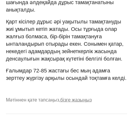
шағында әлдеқайда дұрыс тамақтанатыны
анықталды.
Қарт кісілер дұрыс әрі уақытылы тамақтануды
жиі ұмытып кетіп жатады. Осы тұрғыда олар
жалғыз болмаса, бір-бірін тамақтануға
ынталандырып отырады екен. Сонымен қатар,
некедегі адамдардың зейнеткерлік жасында
денсаулығын жақсырақ күтетіні белгілі болған.
Ғалымдар 72-85 жастағы бес мың адамға
зерттеу жүргізу арқылы осындай тоқтамға келді.
Мәтіннен қате тапсаңыз,
бізге жазыңыз