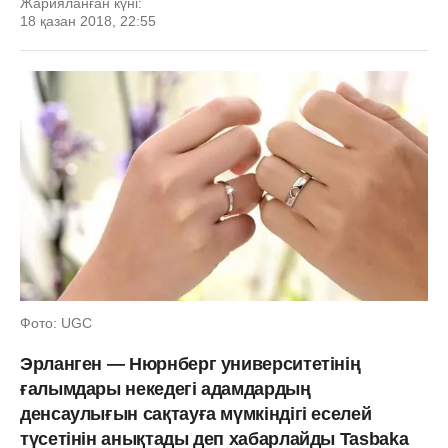
Жарияланған күні:
18 қазан 2018, 22:55
Фото: UGC
Эрланген — Нюрнберг университетінің
ғалымдары некедегі адамдардың
денсаулығын сақтауға мүмкіндігі еселей
түсетінін анықтады деп хабарлайды Tasbaka