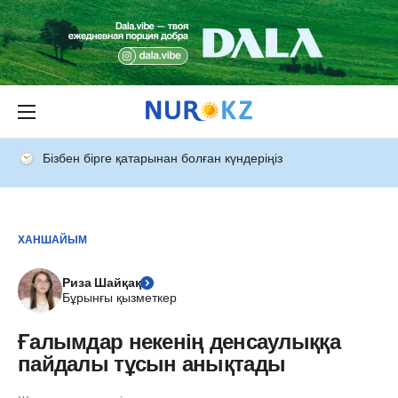
Бізбен бірге қатарынан болған күндеріңіз
ХАНШАЙЫМ
Риза Шайқақ
Бұрынғы қызметкер
Ғалымдар некенің денсаулыққа
пайдалы тұсын анықтады