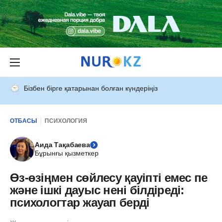
Бізбен бірге қатарынан болған күндеріңіз
ОТБАСЫ
ПСИХОЛОГИЯ
Аида Тақабаева
Бұрынғы қызметкер
Өз-өзіңмен сөйлесу қауіпті емес пе
және ішкі дауыс нені білдіреді:
психологтар жауап берді