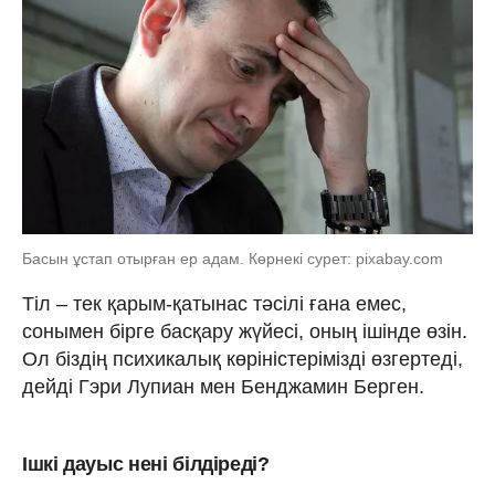
Басын ұстап отырған ер адам. Көрнекі сурет: pixabay.com
Тіл – тек қарым-қатынас тәсілі ғана емес,
сонымен бірге басқару жүйесі, оның ішінде өзін.
Ол біздің психикалық көріністерімізді өзгертеді,
дейді Гэри Лупиан мен Бенджамин Берген.
Ішкі дауыс нені білдіреді?