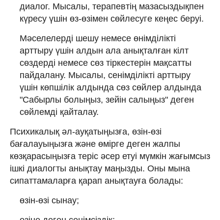
диалог. Мысалы, терапевтің мазасыздықпен
күресу үшін өз-өзімен сөйлесуге кеңес беруі.
Мәселелерді шешу немесе өнімділікті
арттыру үшін алдын ала анықталған кілт
сөздерді немесе сөз тіркестерін мақсатты
пайдалану. Мысалы, сенімділікті арттыру
үшін көпшілік алдында сөз сөйлер алдында
"Сабырлы болыңыз, зейін салыңыз" деген
сөйлемді қайталау.
Психикалық әл-ауқатыңызға, өзін-өзі
бағалауыңызға және өмірге деген жалпы
көзқарасыңызға теріс әсер етуі мүмкін жағымсыз
ішкі диалогты анықтау маңызды. Оны мына
сипаттамаларға қарап анықтауға болады:
өзін-өзі сынау;