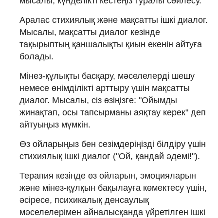
мысалы, күнделікті кестеңіз туралы сөйлесу.
Аралас стихиялық және мақсатты ішкі диалог.
Мысалы, мақсатты диалог кезінде
тақырыптың қаншалықты қиын екенін айтуға
болады.
Мінез-құлықты басқару, мәселелерді шешу
немесе өнімділікті арттыру үшін мақсатты
диалог. Мысалы, сіз өзіңізге: "Ойымды
жинақтап, осы тапсырманы аяқтау керек" деп
айтуыңыз мүмкін.
Өз ойларыңыз бен сезімдеріңізді білдіру үшін
стихиялық ішкі диалог ("Ой, қандай әдемі!").
Терапия кезінде өз ойларын, эмоцияларын
және мінез-құлқын бақылауға көмектесу үшін,
әсіресе, психикалық денсаулық
мәселелерімен айналысқанда үйретілген ішкі