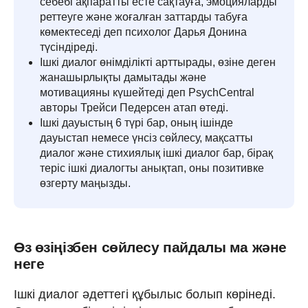
себебі ақпаратты есте сақтауға, эмоцияларды
реттеуге және жоғалған заттарды табуға
көмектеседі деп психолог Дарья Донина
түсіндіреді.
Ішкі диалог өнімділікті арттырады, өзіне деген
жанашырлықты дамытады және
мотивацияны күшейтеді деп PsychCentral
авторы Трейси Педерсен атап өтеді.
Ішкі дауыстың 6 түрі бар, оның ішінде
дауыстап немесе үнсіз сөйлесу, мақсатты
диалог және стихиялық ішкі диалог бар, бірақ
теріс ішкі диалогты анықтап, оны позитивке
өзгерту маңызды.
Өз өзіңізбен сөйлесу пайдалы ма және
неге
Ішкі диалог әдеттегі құбылыс болып көрінеді.