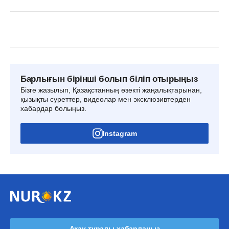
Барлығын бірінші болып біліп отырыңыз
Бізге жазылып, Қазақстанның өзекті жаңалықтарынан,
қызықты суреттер, видеолар мен эксклюзивтерден
хабардар болыңыз.
Instagram
Ақау туралы хабарлаңыз