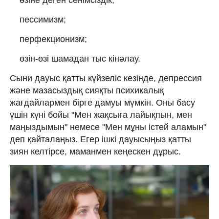
өзіне деген сенімсіздік;
пессимизм;
перфекционизм;
өзін-өзі шамадан тыс кінәлау.
Сыни дауыс қатты күйзеліс кезінде, депрессия
және мазасыздық сияқты психикалық
жағдайлармен бірге дамуы мүмкін. Оны басу
үшін күні бойы "Мен жақсыға лайықпын, мен
маңыздымын" немесе "Мен мұны істей аламын"
деп қайталаңыз. Егер ішкі дауысыңыз қатты
зиян келтірсе, маманмен кеңескен дұрыс.