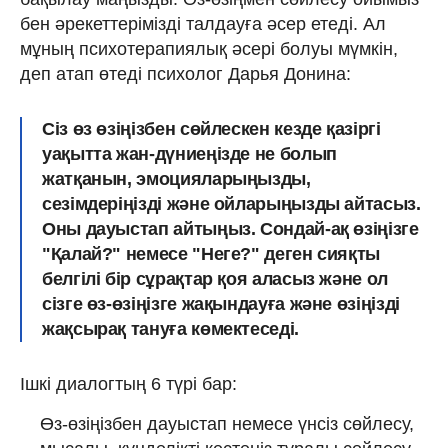
бен әрекеттерімізді талдауға әсер етеді. Ал
мұның психотерапиялық әсері болуы мүмкін,
деп атап өтеді психолог Дарья Донина:
Сіз өз өзіңізбен сөйлескен кезде қазіргі
уақытта жан-дүниеңізде не болып
жатқанын, эмоцияларыңызды,
сезімдеріңізді және ойларыңызды айтасыз.
Оны дауыстап айтыңыз. Сондай-ақ өзіңізге
"Қалай?" немесе "Неге?" деген сияқты
белгілі бір сұрақтар қоя аласыз және ол
сізге өз-өзіңізге жақындауға және өзіңізді
жақсырақ тануға көмектеседі.
Ішкі диалогтың 6 түрі бар:
Өз-өзіңізбен дауыстап немесе үнсіз сөйлесу,