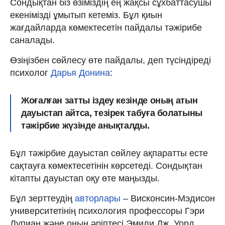
Сондықтан біз өзіміздің ең жақсы сұхбаттасушы
екенімізді ұмытып кетеміз. Бұл қиын
жағдайларда көмектесетін пайдалы тәжірибе
саналады.
Өзіңізбен сөйлесу өте пайдалы, деп түсіндіреді
психолог
Дарья Донина
:
Жоғалған затты іздеу кезінде оның атын
дауыстап айтса, тезірек табуға болатыны
тәжірбие жүзінде анықталды.
Бұл тәжірбие дауыстап сөйлеу ақпаратты есте
сақтауға көмектесетінін көрсетеді. Сондықтан
кітапты дауыстап оқу өте маңызды.
Бұл зерттеудің
авторлары
– Висконсин-Мэдисон
университетінің психология профессоры Гэри
Лупиан және оның әріптесі Эмили Дж. Уорд.