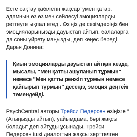
Есте сақтау қабілетін жақсартумен қатар,
адамның өз өзімен сөйлесуі эмоцияларды
реттеуге ықпал етеді. Өзіңіз де сезімдеріңіз бен
эмоцияларыңызды дауыстап айтып, балаларға
да соны үйрету маңызды, деп кеңес береді
Дарья Донина:
Қиын эмоцияларды дауыстап айтқан кезде,
мысалы, "Мен қатты ашуланып тұрмын"
немесе "Мен қатты ренжіп тұрмын немесе
қайғырып тұрмын" десеңіз, эмоция деңгейі
төмендейді.
PsychCentral авторы
Трейси Педерсен
өзіңізге "
(Атыңызды айтып), уайымдама, бәрі жақсы
болады" деп айтуды ұсынады. Трейси
Педерсен ішкі диалогтың жақсы зерттелген