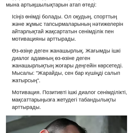
мына артықшылықтарын атап өтеді:
Ісіңіз өнімді болады. Ол оқудың, спорттың
және жұмыс тапсырмаларының нәтижелерін
айтарлықтай жақсартатын сенімділік пен
мотивацияны арттырады.
Өз-өзіңе деген жанашырлық. Жағымды ішкі
диалог адамның өз-өзіне деген
жанашырлықтың жоғары деңгейін көрсетеді.
Мысалы: "Жарайды, сен бар күшіңді салып
жатырсың".
Мотивация. Позитивті ішкі диалог сенімділікті,
мақсаттарыңызға жетудегі табандылықты
арттырады.