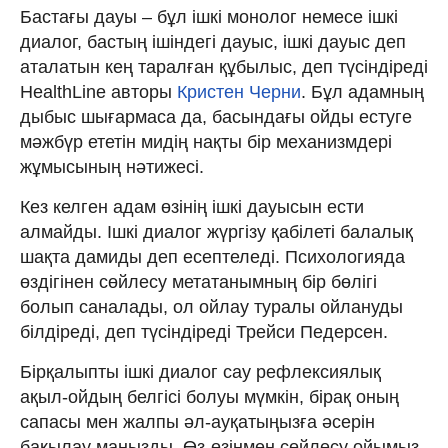
Бастағы дауы – бұл ішкі монолог немесе ішкі
диалог, бастың ішіндегі дауыс, ішкі дауыс деп
аталатын кең таралған құбылыс, деп түсіндіреді
HealthLine авторы
Кристен Черни
. Бұл адамның
дыбыс шығармаса да, басындағы ойды естуге
мәжбүр ететін мидің нақты бір механизмдері
жұмысының нәтижесі.
Кез келген адам өзінің ішкі дауысын ести
алмайды. Ішкі диалог жүргізу қабілеті балалық
шақта дамиды деп есептеледі. Психологияда
өздігінен сөйлесу метатанымның бір бөлігі
болып саналады, ол ойлау туралы ойлануды
білдіреді, деп түсіндіреді Трейси Педерсен.
Бірқалыпты ішкі диалог сау рефлексиялық
ақыл-ойдың белгісі болуы мүмкін, бірақ оның
сапасы мен жалпы әл-ауқатыңызға әсерін
бақылау маңызды. Өз-өзіңмен сөйлесу ойымыз