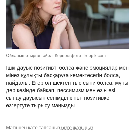
Ойланып отырған әйел. Көрнекі фото: freepik.com
Ішкі дауыс позитивті болса және эмоциялар мен
мінез-құлықты басқаруға көмектесетін болса,
пайдалы. Егер ол шектен тыс сыни болса, мұны
дер кезінде байқап, пессимизм мен өзін-өзі
сынау дауысын сенімділік пен позитивке
өзгертуге тырысу маңызды.
Мәтіннен қате тапсаңыз,
бізге жазыңыз