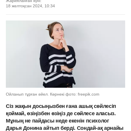
Жарияланған күні:
18 желтоқсан 2024, 10:34
Ойланып тұрған әйел. Көрнекі фото: freepik.com
Сіз жақын досыңызбен ғана ашық сөйлесіп
қоймай, өзіңізбен өзіңіз де сөйлесе аласыз.
Мұның не пайдасы неде екенін психолог
Дарья Донина айтып берді. Сондай-ақ арнайы