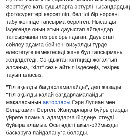
Зерттеуге қатысушыларға әртүрлі нысандардың
фотосуреттері көрсетіліп, белгілі бір нәрсені
табу жөнінде тапсырма берілген. Нысанды
іздегенде оның атын дауыстап айтқандар
тапсырманы тезірек орындаған. Дауыстап
сөйлеу адамға бейнені визуалды түрде
елестетуге көмектеседі және бұл тапсырманы
жеңілдетеді. Сондықтан кілтіңізді жоғалтып
алсаңыз, "кілт" сөзін айтып іздесеңіз, тезірек
тауып аласыз.
"Тіл ақылды бағдарламалайды", деп жазады
"Тіл ақылды қалай бағдарламалайды"
мақаласының
авторлары
Гэри Лупиан мен
Бенджамин Берген. Жануарларға бұйрықтарды
үйрете аламыз, адамдарға бірдеңе істеуді
бұйыра аламыз. Осы әдісті ақыл-ойймызды
басқаруға пайдалануға болады.