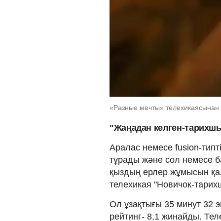
«Разные мечты» телехикаясынан к
"Жаңадан келген-тарихшы 
Аралас немесе fusion-типт
тұрады және сол немесе б
қыздың ерлер жұмысын қа
телехикая "Новичок-тарихш
Ол ұзақтығы 35 минут 32 
рейтинг- 8,1 жинайды. Те