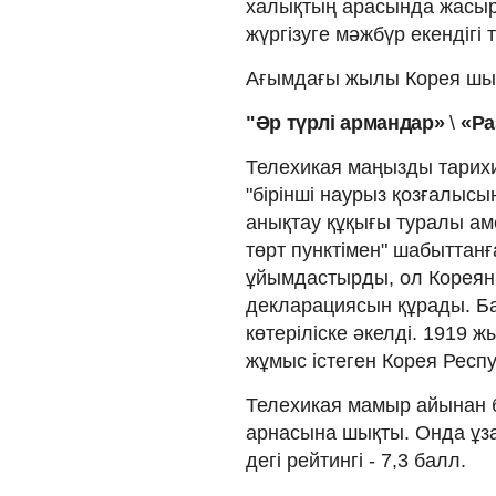
халықтың арасында жасыр
жүргізуге мәжбүр екендігі
Ағымдағы жылы Корея шығ
"Әр түрлі армандар»
\
«Ра
Телехикая маңызды тарих
"бірінші наурыз қозғалысы
анықтау құқығы туралы ам
төрт пунктімен" шабыттанғ
ұйымдастырды, ол Кореяны
декларациясын құрады. Ба
көтеріліске әкелді. 1919 
жұмыс істеген Корея Респ
Телехикая мамыр айынан б
арнасына шықты. Онда ұза
дегі рейтингі - 7,3 балл.