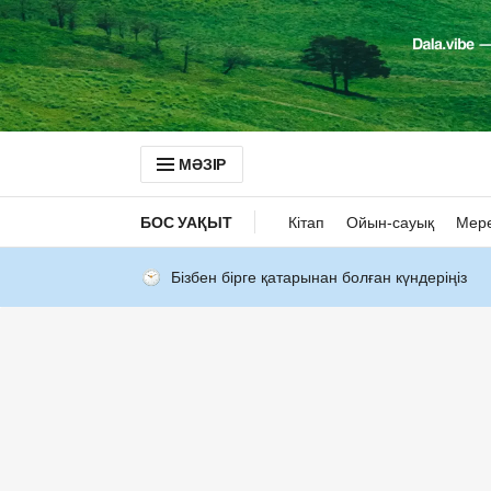
МӘЗІР
БОС УАҚЫТ
Кітап
Ойын-сауық
Мер
Бізбен бірге қатарынан болған күндеріңіз