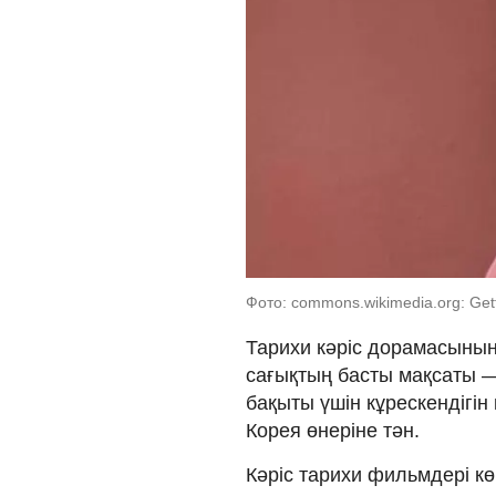
Фото: commons.wikimedia.org: Get
Тарихи кәріс дорамасының
сағықтың басты мақсаты
бақыты үшін кұрескендігін 
Корея өнеріне тән.
Кәріс тарихи фильмдері к