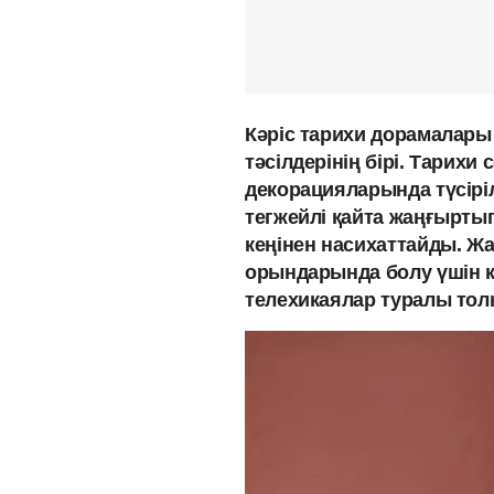
Кәріс тарихи дорамалары 
тәсілдерінің бірі. Тарихи
декорацияларында түсіріл
тегжейлі қайта жаңғыртып
кеңінен насихаттайды. Ж
орындарында болу үшін к
телехикаялар туралы тол