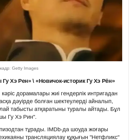
адр: Getty Images
Гу Хэ Рен» \
«Новичок-историк Гу Хэ Рён»
і кәріс дорамалары жиі гендерлік интригадан
асқа дәуірде болған шектеулерді айналып,
лай табысты атқаратыны туралы айтады. Бұл
ы Гу Хэ Рин".
эпизодтан тұрады. IMDb-да шоуда жоғары
лехикаяны трансляциялау құқығын "Нетфликс"