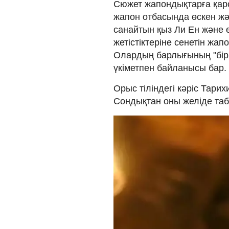
Сюжет жапондықтарға қарсы
жапон отбасында өскен жә
санайтын қыз Ли Ен және 
жетістіктеріне сенетін жа
Олардың барлығының "бір
үкіметпен байланысы бар.
Орыс тіліндегі кәріс Тари
Сондықтан оны желіде та