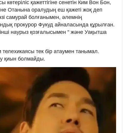
 көтеріліс қажеттігіне сенетін Ким Вон Бон,
не Отанына оралудың еш қажеті жоқ деп
өзі самурай болғанымен, әлемнің
пондық прокурор Фукуд айналасында құрылған.
інші наурыз қозғалысымен " және Уақытша
хи телехикаясы тек бір атаумен танымал.
бу қиын болмайды.