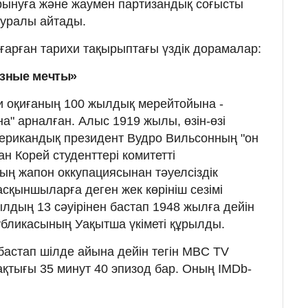
ынуға және жаумен партизандық соғысты
 туралы айтады.
арған тарихи тақырыптағы үздік дорамалар:
зные мечты»
и оқиғаның 100 жылдық мерейтойына -
на" арналған. Алыс 1919 жылы, өзін-өзі
ерикандық президент Вудро Вильсонның "он
ан Корей студенттері комитетті
ң жапон оккупациясынан тәуелсіздік
сқыншыларға деген жек көрініш сезімі
жылдың 13 сәуірінен бастап 1948 жылға дейін
убликасының Уақытша үкіметі құрылды.
астап шілде айына дейін тегін MBC TV
қтығы 35 минут 40 эпизод бар. Оның IMDb-