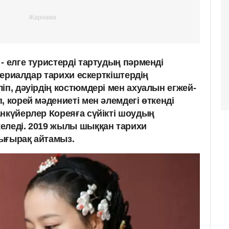
- елге туристерді тартудың пәрменді
 сериалдар тарихи ескерткіштердің
іп, дәуірдің костюмдері мен ахуалын егжей-
, корей мәдениеті мен әлемдегі өткенді
анкүйерлер Кореяға сүйікті шоудың
еледі. 2019 жылы шыққан тарихи
ығырақ айтамыз.