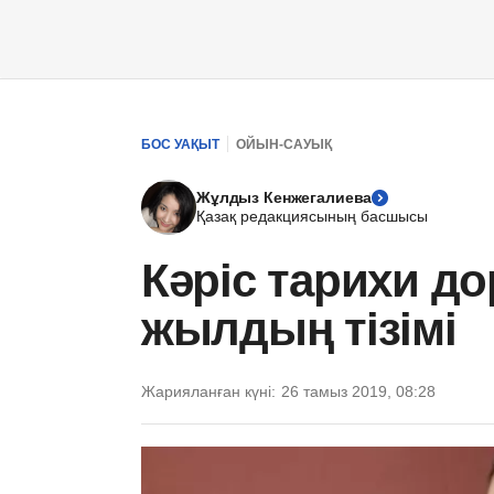
БОС УАҚЫТ
ОЙЫН-САУЫҚ
Жұлдыз Кенжегалиева
Қазақ редакциясының басшысы
Кәріс тарихи д
жылдың тізімі
Жарияланған күні:
26 тамыз 2019, 08:28