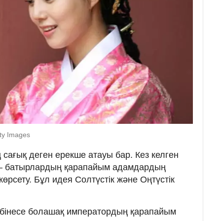
ty Images
 сағық деген ерекше атауы бар. Кез келген
 — батырлардың қарапайым адамдардың
көрсету. Бұл идея Солтүстік және Оңтүстік
өбінесе болашақ императордың қарапайым