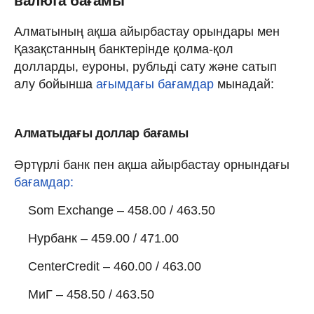
валюта бағамы
Алматының ақша айырбастау орындары мен
Қазақстанның банктерінде қолма-қол
долларды, еуроны, рубльді сату және сатып
алу бойынша
ағымдағы бағамдар
мынадай:
Алматыдағы доллар бағамы
Әртүрлі банк пен ақша айырбастау орнындағы
бағамдар:
Som Exchange – 458.00 / 463.50
Нурбанк – 459.00 / 471.00
CenterCredit – 460.00 / 463.00
МиГ – 458.50 / 463.50