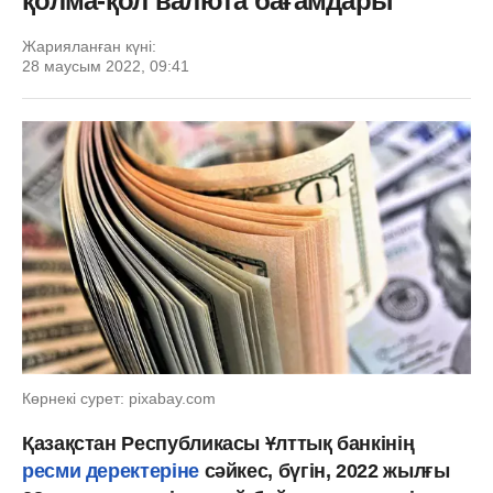
қолма-қол валюта бағамдары
Жарияланған күні:
28 маусым 2022, 09:41
Көрнекі сурет: pixabay.com
Қазақстан Республикасы Ұлттық банкінің
ресми деректеріне
сәйкес, бүгін, 2022 жылғы