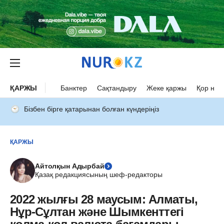
ҚАРЖЫ
Банктер
Сақтандыру
Жеке қаржы
Қор нар
Бізбен бірге қатарынан болған күндеріңіз
ҚАРЖЫ
Айтолқын Адырбай
Қазақ редакциясының шеф-редакторы
2022 жылғы 28 маусым: Алматы,
Нұр-Сұлтан және Шымкенттегі