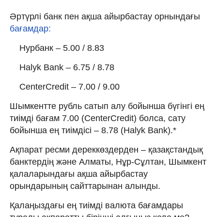
Әртүрлі банк пен ақша айырбастау орнындағы
бағамдар:
Нурбанк – 5.00 / 8.83
Halyk Bank – 6.75 / 8.78
CenterCredit – 7.00 / 9.00
Шымкентте рубль сатып алу бойынша бүгінгі ең
тиімді бағам 7.00 (CenterCredit) болса, сату
бойынша ең тиімдісі – 8.78 (Halyk Bank).*
Ақпарат ресми дереккөздерден – қазақстандық
банктердің және Алматы, Нұр-Сұлтан, Шымкент
қалаларындағы ақша айырбастау
орындарының сайттарынан алынды.
Қалаңыздағы ең тиімді валюта бағамдары