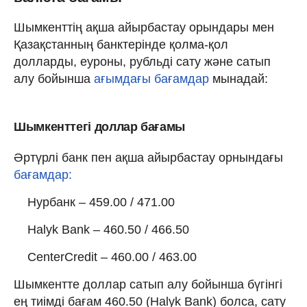
Шымкенттің ақша айырбастау орындары мен
Қазақстанның банктерінде қолма-қол
долларды, еуроны, рубльді сату және сатып
алу бойынша
ағымдағы бағамдар
мынадай:
Шымкенттегі доллар бағамы
Әртүрлі банк пен ақша айырбастау орнындағы
бағамдар:
Нурбанк – 459.00 / 471.00
Halyk Bank – 460.50 / 466.50
CenterCredit – 460.00 / 463.00
Шымкентте доллар сатып алу бойынша бүгінгі
ең тиімді бағам 460.50 (Halyk Bank) болса, сату