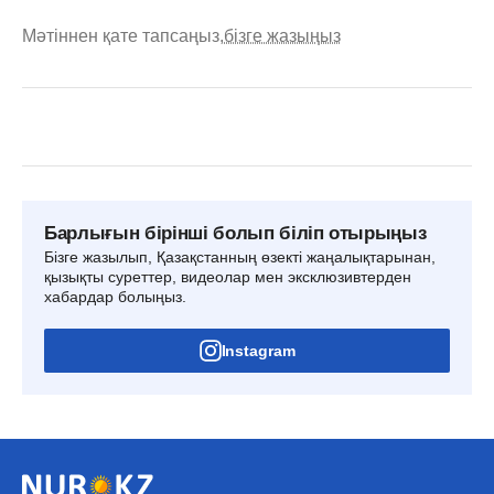
Мәтіннен қате тапсаңыз,
бізге жазыңыз
Барлығын бірінші болып біліп отырыңыз
Бізге жазылып, Қазақстанның өзекті жаңалықтарынан,
қызықты суреттер, видеолар мен эксклюзивтерден
хабардар болыңыз.
Instagram