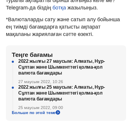
туралы ақпаратты бірінші алғыңыз келе ме?
Telegram-да біздің
ботқа
жазылыңыз.
*Валюталарды сату және сатып алу бойынша
ең тиімді бағамдарға қатысты ақпарат
мақаланы жариялаған сәтте өзекті.
Теңге бағамы
2022 жылғы 27 маусым: Алматы, Нұр-
Сұлтан және Шымкенттегі қолма-қол
валюта бағамдары
27 маусым 2022, 10:26
2022 жылғы 25 маусым: Алматы, Нұр-
Сұлтан және Шымкенттегі қолма-қол
валюта бағамдары
25 маусым 2022, 09:00
Больше по этой теме