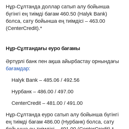
Нұр-Сұлтанда доллар сатып алу бойынша
бүгінгі ең тиімді бағам 460.50 (Halyk Bank)
болса, сату бойынша ең тиімдісі – 463.00
(CenterCredit).*
Нұр-Сұлтандағы еуро бағамы
Әртүрлі банк пен ақша айырбастау орнындағы
бағамдар:
Halyk Bank – 485.06 / 492.56
Нурбанк – 486.00 / 497.00
CenterCredit – 481.00 / 491.00
Нұр-Сұлтанда еуро сатып алу бойынша бүгінгі
ең тиімді бағам 486.00 (Нурбанк) болса, сату
бойынша ең тиімдісі – 491.00 (CenterCredit).*