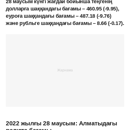
28 маусым күнгі жағдай бойынша теңгенің
долларға шаққандағы бағамы – 460.95 (-9.95),
еуроға шаққандағы бағамы – 487.18 (-9.76)
және рубльге шаққандағы бағамы – 8.66 (-0.17).
2022 жылғы 28 маусым: Алматыдағы