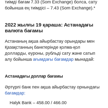
тиімді бағам 7.33 (Som Exchange) болса, сату
бойынша ең тиімдісі – 7.43 (Som Exchange).*
2022 жылғы 19 қараша: Астанадағы
валюта бағамы
Астананың ақша айырбастау орындары мен
Қазақстанның банктерінде қолма-қол
долларды, еуроны, рубльді сату және сатып
алу бойынша
ағымдағы бағамдар
мынадай:
Астанадағы доллар бағамы
Әртүрлі банк пен ақша айырбастау орнындағы
бағамдар:
Halyk Bank – 458.00 / 466.00