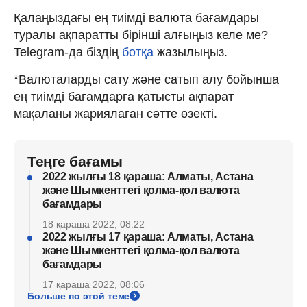
Қалаңыздағы ең тиімді валюта бағамдары
туралы ақпаратты бірінші алғыңыз келе ме?
Telegram-да біздің
ботқа
жазылыңыз.
*Валюталарды сату және сатып алу бойынша
ең тиімді бағамдарға қатысты ақпарат
мақаланы жариялаған сәтте өзекті.
Теңге бағамы
2022 жылғы 18 қараша: Алматы, Астана
және Шымкенттегі қолма-қол валюта
бағамдары
18 қараша 2022, 08:22
2022 жылғы 17 қараша: Алматы, Астана
және Шымкенттегі қолма-қол валюта
бағамдары
17 қараша 2022, 08:06
Больше по этой теме