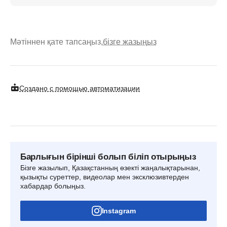
Мәтіннен қате тапсаңыз,
бізге жазыңыз
Создано с помощью автоматизации
Барлығын бірінші болып біліп отырыңыз
Бізге жазылып, Қазақстанның өзекті жаңалықтарынан,
қызықты суреттер, видеолар мен эксклюзивтерден
хабардар болыңыз.
Instagram