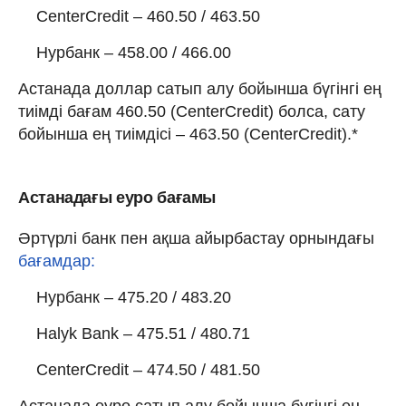
CenterCredit – 460.50 / 463.50
Нурбанк – 458.00 / 466.00
Астанада доллар сатып алу бойынша бүгінгі ең
тиімді бағам 460.50 (CenterCredit) болса, сату
бойынша ең тиімдісі – 463.50 (CenterCredit).*
Астанадағы еуро бағамы
Әртүрлі банк пен ақша айырбастау орнындағы
бағамдар:
Нурбанк – 475.20 / 483.20
Halyk Bank – 475.51 / 480.71
CenterCredit – 474.50 / 481.50
Астанада еуро сатып алу бойынша бүгінгі ең