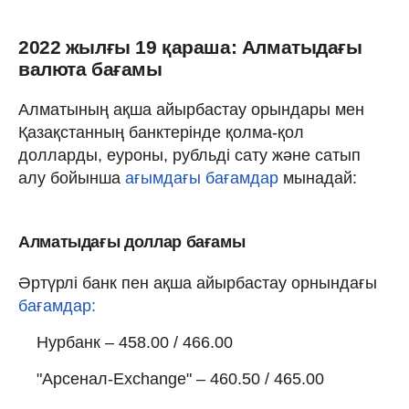
2022 жылғы 19 қараша: Алматыдағы
валюта бағамы
Алматының ақша айырбастау орындары мен
Қазақстанның банктерінде қолма-қол
долларды, еуроны, рубльді сату және сатып
алу бойынша
ағымдағы бағамдар
мынадай:
Алматыдағы доллар бағамы
Әртүрлі банк пен ақша айырбастау орнындағы
бағамдар:
Нурбанк – 458.00 / 466.00
"Арсенал-Exchange" – 460.50 / 465.00