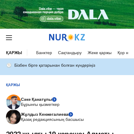
ҚАРЖЫ
Банктер
Сақтандыру
Жеке қаржы
Қор нар
Бізбен бірге қатарынан болған күндеріңіз
ҚАРЖЫ
Сәке Қанатұлы
Бұрынғы қызметкер
Жұлдыз Кенжегалиева
Қазақ редакциясының басшысы