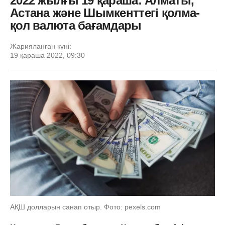
2022 жылғы 19 қараша: Алматы,
Астана және Шымкенттегі қолма-
қол валюта бағамдары
Жарияланған күні:
19 қараша 2022, 09:30
АҚШ долларын санап отыр. Фото: pexels.com