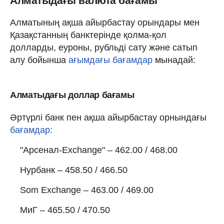
Алматыдағы валюта бағамы
Алматының ақша айырбастау орындары мен
Қазақстанның банктерінде қолма-қол
долларды, еуроны, рубльді сату және сатып
алу бойынша
ағымдағы бағамдар
мынадай:
Алматыдағы доллар бағамы
Әртүрлі банк пен ақша айырбастау орнындағы
бағамдар:
"Арсенал-Exchange" – 462.00 / 468.00
Нурбанк – 458.50 / 466.50
Som Exchange – 463.00 / 469.00
МиГ – 465.50 / 470.50