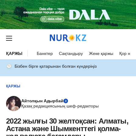
ҚАРЖЫ
Банктер
Сақтандыру
Жеке қаржы
Қор нар
Бізбен бірге қатарынан болған күндеріңіз
ҚАРЖЫ
Айтолқын Адырбай
Қазақ редакциясының шеф-редакторы
2022 жылғы 30 желтоқсан: Алматы,
Астана және Шымкенттегі қолма-