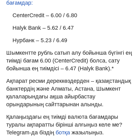
бағамдар:
CenterCredit – 6.00 / 6.80
Halyk Bank – 5.62 / 6.47
Нурбанк – 5.23 / 6.49
Шымкентте рубль сатып алу бойынша бүгінгі ең
тиімді бағам 6.00 (CenterCredit) болса, сату
бойынша ең тиімдісі – 6.47 (Halyk Bank).*
Ақпарат ресми дереккөздерден – қазақстандық
банктердің және Алматы, Астана, Шымкент
қалаларындағы ақша айырбастау
орындарының сайттарынан алынды.
Қалаңыздағы ең тиімді валюта бағамдары
туралы ақпаратты бірінші алғыңыз келе ме?
Telegram-да біздің
ботқа
жазылыңыз.