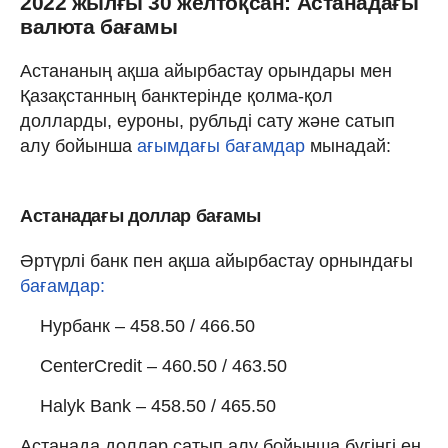
2022 жылғы 30 желтоқсан: Астанадағы
валюта бағамы
Астананың ақша айырбастау орындары мен
Қазақстанның банктерінде қолма-қол
долларды, еуроны, рубльді сату және сатып
алу бойынша
ағымдағы бағамдар
мынадай:
Астанадағы доллар бағамы
Әртүрлі банк пен ақша айырбастау орнындағы
бағамдар:
Нурбанк – 458.50 / 466.50
CenterCredit – 460.50 / 463.50
Halyk Bank – 458.50 / 465.50
Астанада доллар сатып алу бойынша бүгінгі ең