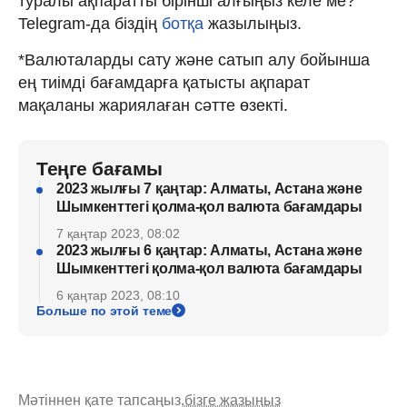
туралы ақпаратты бірінші алғыңыз келе ме?
Telegram-да біздің
ботқа
жазылыңыз.
*Валюталарды сату және сатып алу бойынша
ең тиімді бағамдарға қатысты ақпарат
мақаланы жариялаған сәтте өзекті.
Теңге бағамы
2023 жылғы 7 қаңтар: Алматы, Астана және
Шымкенттегі қолма-қол валюта бағамдары
7 қаңтар 2023, 08:02
2023 жылғы 6 қаңтар: Алматы, Астана және
Шымкенттегі қолма-қол валюта бағамдары
6 қаңтар 2023, 08:10
Больше по этой теме
Мәтіннен қате тапсаңыз,
бізге жазыңыз