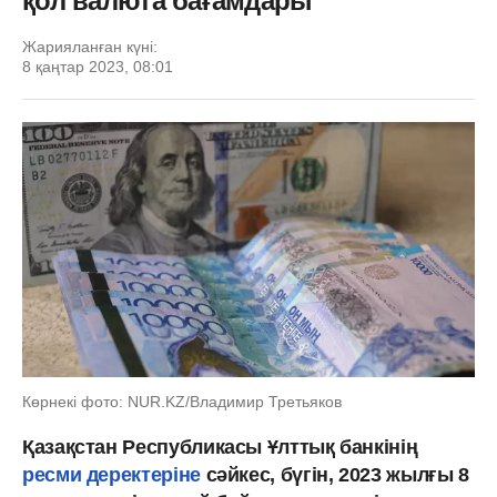
қол валюта бағамдары
Жарияланған күні:
8 қаңтар 2023, 08:01
Көрнекі фото: NUR.KZ/Владимир Третьяков
Қазақстан Республикасы Ұлттық банкінің
ресми деректеріне
сәйкес, бүгін, 2023 жылғы 8