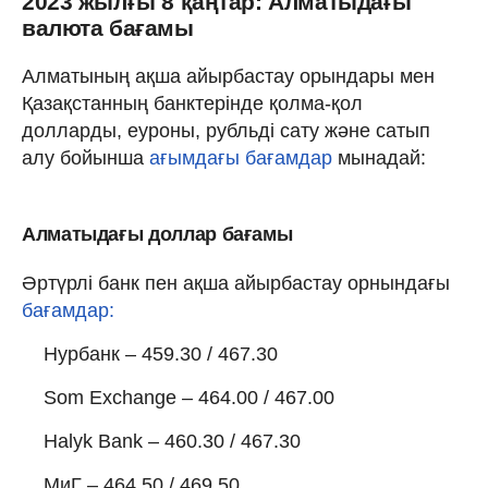
2023 жылғы 8 қаңтар: Алматыдағы
валюта бағамы
Алматының ақша айырбастау орындары мен
Қазақстанның банктерінде қолма-қол
долларды, еуроны, рубльді сату және сатып
алу бойынша
ағымдағы бағамдар
мынадай:
Алматыдағы доллар бағамы
Әртүрлі банк пен ақша айырбастау орнындағы
бағамдар:
Нурбанк – 459.30 / 467.30
Som Exchange – 464.00 / 467.00
Halyk Bank – 460.30 / 467.30
МиГ – 464.50 / 469.50