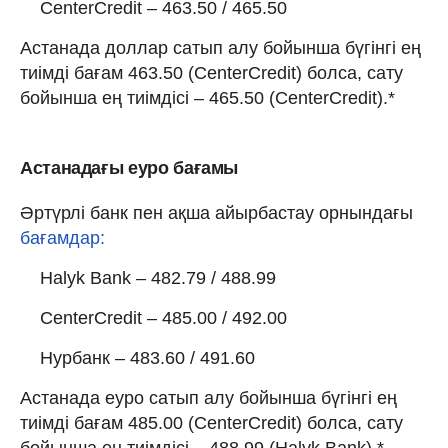
CenterCredit – 463.50 / 465.50
Астанада доллар сатып алу бойынша бүгінгі ең
тиімді бағам 463.50 (CenterCredit) болса, сату
бойынша ең тиімдісі – 465.50 (CenterCredit).*
Астанадағы еуро бағамы
Әртүрлі банк пен ақша айырбастау орнындағы
бағамдар:
Halyk Bank – 482.79 / 488.99
CenterCredit – 485.00 / 492.00
Нурбанк – 483.60 / 491.60
Астанада еуро сатып алу бойынша бүгінгі ең
тиімді бағам 485.00 (CenterCredit) болса, сату
бойынша ең тиімдісі – 488.99 (Halyk Bank).*