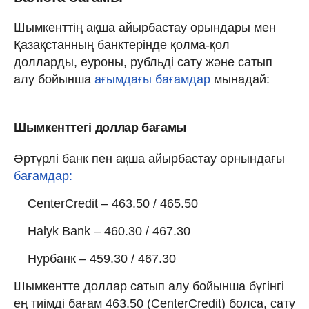
Шымкенттің ақша айырбастау орындары мен
Қазақстанның банктерінде қолма-қол
долларды, еуроны, рубльді сату және сатып
алу бойынша
ағымдағы бағамдар
мынадай:
Шымкенттегі доллар бағамы
Әртүрлі банк пен ақша айырбастау орнындағы
бағамдар:
CenterCredit – 463.50 / 465.50
Halyk Bank – 460.30 / 467.30
Нурбанк – 459.30 / 467.30
Шымкентте доллар сатып алу бойынша бүгінгі
ең тиімді бағам 463.50 (CenterCredit) болса, сату