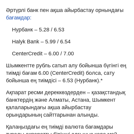
Әртүрлі банк пен ақша айырбастау орнындағы
бағамдар:
Нурбанк – 5.28 / 6.53
Halyk Bank – 5.99 / 6.54
CenterCredit – 6.00 / 7.00
Шымкентте рубль сатып алу бойынша бүгінгі ең
тиімді бағам 6.00 (CenterCredit) болса, сату
бойынша ең тиімдісі – 6.53 (Нурбанк).*
Ақпарат ресми дереккөздерден – қазақстандық
банктердің және Алматы, Астана, Шымкент
қалаларындағы ақша айырбастау
орындарының сайттарынан алынды.
Қалаңыздағы ең тиімді валюта бағамдары