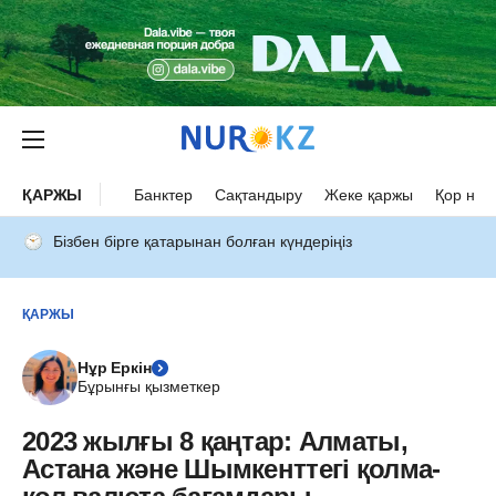
ҚАРЖЫ
Банктер
Сақтандыру
Жеке қаржы
Қор нар
Бізбен бірге қатарынан болған күндеріңіз
ҚАРЖЫ
Нұр Еркін
Бұрынғы қызметкер
2023 жылғы 8 қаңтар: Алматы,
Астана және Шымкенттегі қолма-