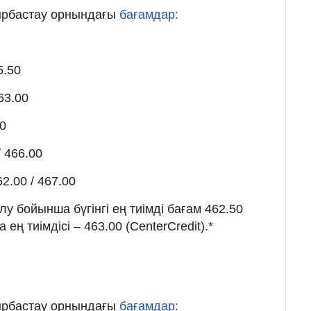
йырбастау орнындағы
бағамдар:
5.50
63.00
00
 466.00
2.00 / 467.00
 бойынша бүгінгі ең тиімді бағам 462.50
ең тиімдісі – 463.00 (CenterCredit).*
ы
йырбастау орнындағы
бағамдар: