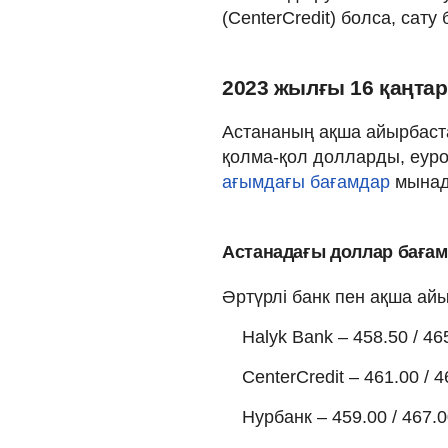
(CenterCredit) болса, сату
2023 жылғы 16 қаңта
Астананың ақша айырбаст
қолма-қол долларды, еуро
ағымдағы бағамдар
мынад
Астанадағы доллар баға
Әртүрлі банк пен ақша а
Halyk Bank – 458.50 / 46
CenterCredit – 461.00 / 4
Нурбанк – 459.00 / 467.