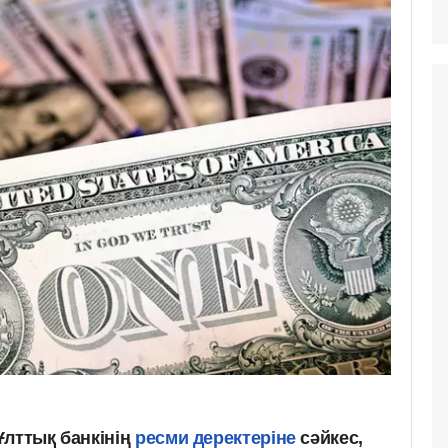
Ұлттық банкінің
ресми деректеріне
сәйкес,