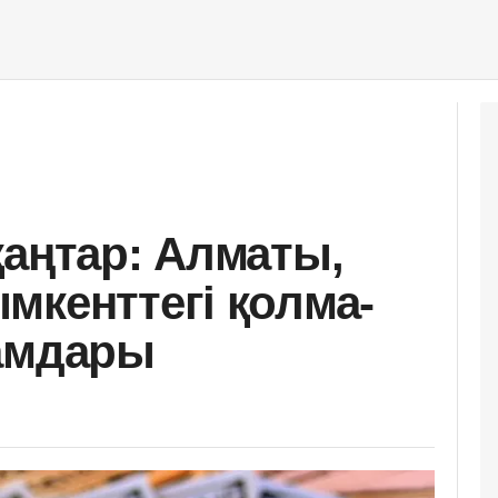
қаңтар: Алматы,
мкенттегі қолма-
ғамдары