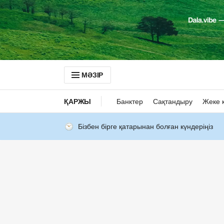
МӘЗІР
ҚАРЖЫ
Банктер
Сақтандыру
Жеке 
Бізбен бірге қатарынан болған күндеріңіз