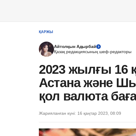
ҚАРЖЫ
Айтолқын Адырбай
Қазақ редакциясының шеф-редакторы
2023 жылғы 16 
Астана және Шы
қол валюта ба
Жарияланған күні:
16 қаңтар 2023, 08:09