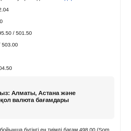
2.04
60
5.50 / 501.50
 503.00
04.50
ыз: Алматы, Астана және
-қол валюта бағамдары
ойынша бүгінгі ең тиімді бағам 498.00 (Som