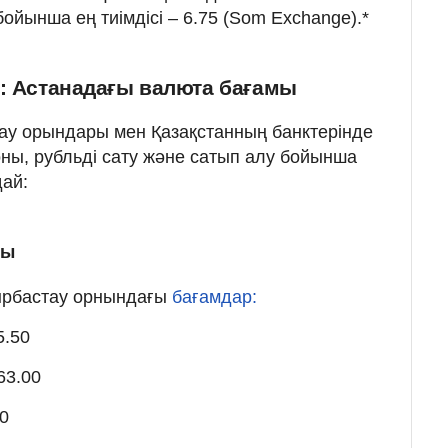
 бойынша ең тиімдісі – 6.75 (Som Exchange).*
р: Астанадағы валюта бағамы
ау орындары мен Қазақстанның банктерінде
ны, рубльді сату және сатып алу бойынша
ай:
мы
йырбастау орнындағы
бағамдар:
5.50
63.00
00