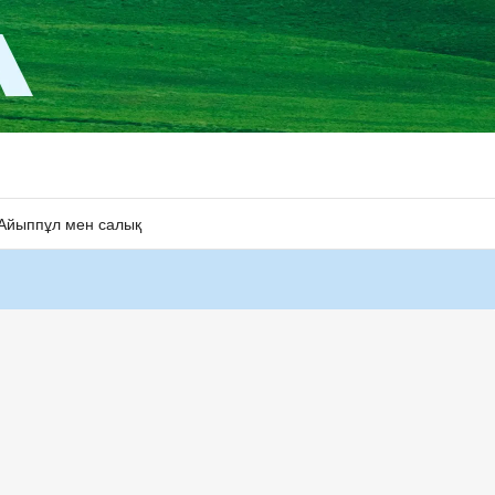
Айыппұл мен салық