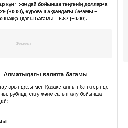
тар күнгі жағдай бойынша теңгенің долларға
29 (+0.00), еуроға шаққандағы бағамы –
е шаққандағы бағамы – 6.87 (+0.00).
р: Алматыдағы валюта бағамы
ау орындары мен Қазақстанның банктерінде
ны, рубльді сату және сатып алу бойынша
ай:
амы