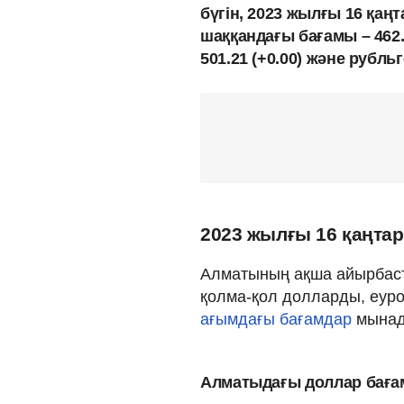
бүгін, 2023 жылғы 16 қаң
шаққандағы бағамы – 462.
501.21 (+0.00) және рубльг
2023 жылғы 16 қаңта
Алматының ақша айырбаст
қолма-қол долларды, еуро
ағымдағы бағамдар
мынад
Алматыдағы доллар бағ