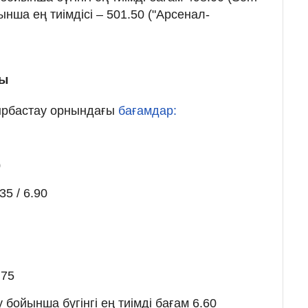
ынша ең тиімдісі – 501.50 ("Арсенал-
мы
йырбастау орнындағы
бағамдар:
0
35 / 6.90
.75
бойынша бүгінгі ең тиімді бағам 6.60