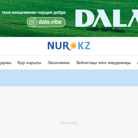
қаржы
Қор нарығы
Экономика
Зейнетақы мен жәрдемақы