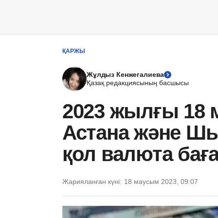
ҚАРЖЫ
Жұлдыз Кенжегалиева
Қазақ редакциясының басшысы
2023 жылғы 18 
Астана және Шы
қол валюта ба
Жарияланған күні:
18 маусым 2023, 09:07