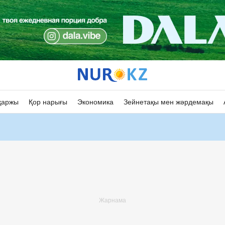
қаржы
Қор нарығы
Экономика
Зейнетақы мен жәрдемақы