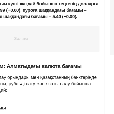
сым күнгі жағдай бойынша теңгенің долларға
99 (+0.00), еуроға шаққандағы бағамы –
е шаққандағы бағамы – 5.40 (+0.00).
м: Алматыдағы валюта бағамы
ау орындары мен Қазақстанның банктерінде
ны, рубльді сату және сатып алу бойынша
ай:
амы