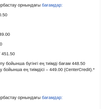
йырбастау орнындағы
бағамдар:
0.50
49.00
00
 451.50
 бойынша бүгінгі ең тиімді бағам 448.50
 бойынша ең тиімдісі – 449.00 (CenterCredit).*
ы
йырбастау орнындағы
бағамдар: