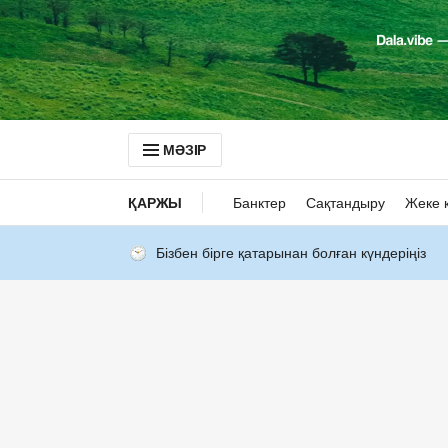
МӘЗІР
ҚАРЖЫ
Банктер
Сақтандыру
Жеке 
Бізбен бірге қатарынан болған күндеріңіз