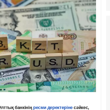
Ұлттық банкінің
ресми деректеріне
сәйкес,