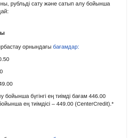
ны, рубльді сату және сатып алу бойынша
ай:
мы
йырбастау орнындағы
бағамдар:
0.50
00
49.00
 бойынша бүгінгі ең тиімді бағам 446.00
бойынша ең тиімдісі – 449.00 (CenterCredit).*