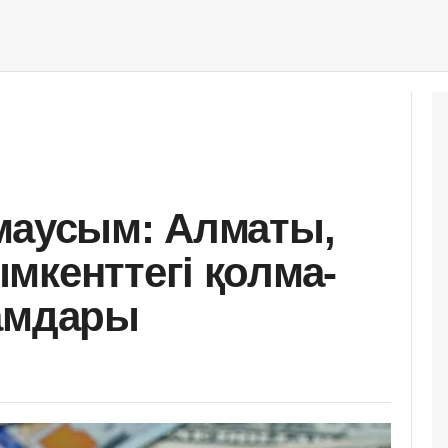
маусым: Алматы,
мкенттегі қолма-
ғамдары