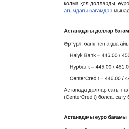
қолма-қол долларды, еуро
ағымдағы бағамдар
мынад
Астанадағы доллар баға
Әртүрлі банк пен ақша а
Halyk Bank – 446.00 / 45
Нурбанк – 445.00 / 451.
CenterCredit – 446.00 / 4
Астанада доллар сатып алу
(CenterCredit) болса, сату 
Астанадағы еуро бағамы