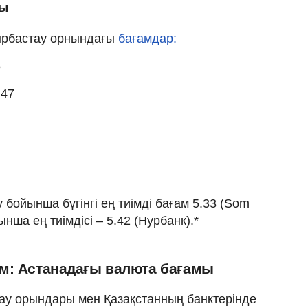
мы
йырбастау орнындағы
бағамдар:
5
.47
бойынша бүгінгі ең тиімді бағам 5.33 (Som
нша ең тиімдісі – 5.42 (Нурбанк).*
м: Астанадағы валюта бағамы
ау орындары мен Қазақстанның банктерінде