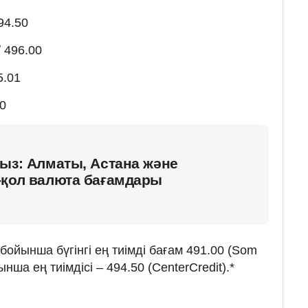
94.50
 496.00
5.01
70
ыз: Алматы, Астана және
-қол валюта бағамдары
ойынша бүгінгі ең тиімді бағам 491.00 (Som
нша ең тиімдісі – 494.50 (CenterCredit).*