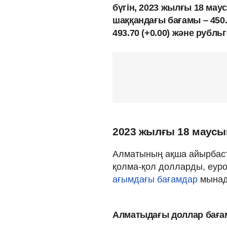
бүгін, 2023 жылғы 18 мау
шаққандағы бағамы – 450.
493.70 (+0.00) және рубльг
2023 жылғы 18 маусы
Алматының ақша айырбаст
қолма-қол долларды, еуро
ағымдағы бағамдар
мынад
Алматыдағы доллар бағ