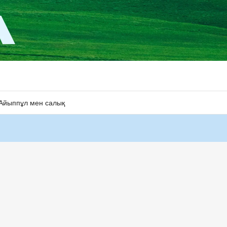
Айыппұл мен салық