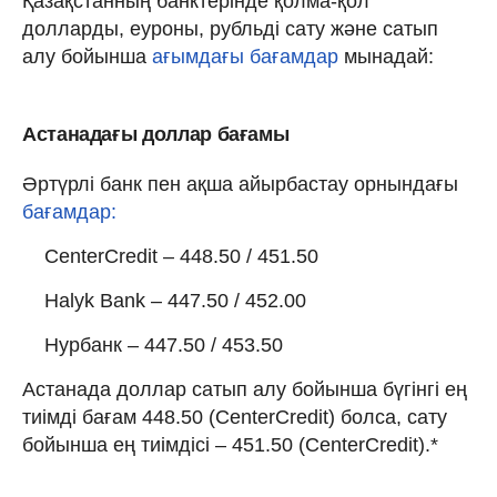
Қазақстанның банктерінде қолма-қол
долларды, еуроны, рубльді сату және сатып
алу бойынша
ағымдағы бағамдар
мынадай:
Астанадағы доллар бағамы
Әртүрлі банк пен ақша айырбастау орнындағы
бағамдар:
CenterCredit – 448.50 / 451.50
Halyk Bank – 447.50 / 452.00
Нурбанк – 447.50 / 453.50
Астанада доллар сатып алу бойынша бүгінгі ең
тиімді бағам 448.50 (CenterCredit) болса, сату
бойынша ең тиімдісі – 451.50 (CenterCredit).*