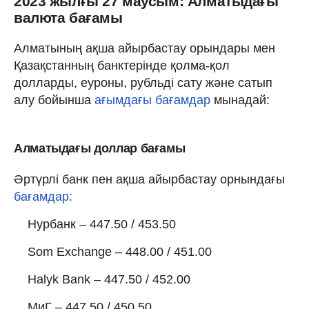
2023 жылғы 27 маусым: Алматыдағы
валюта бағамы
Алматының ақша айырбастау орындары мен
Қазақстанның банктерінде қолма-қол
долларды, еуроны, рубльді сату және сатып
алу бойынша
ағымдағы бағамдар
мынадай:
Алматыдағы доллар бағамы
Әртүрлі банк пен ақша айырбастау орнындағы
бағамдар:
Нурбанк – 447.50 / 453.50
Som Exchange – 448.00 / 451.00
Halyk Bank – 447.50 / 452.00
МиГ – 447.50 / 450.50