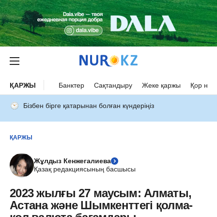
ҚАРЖЫ
Банктер
Сақтандыру
Жеке қаржы
Қор нар
Бізбен бірге қатарынан болған күндеріңіз
ҚАРЖЫ
Жұлдыз Кенжегалиева
Қазақ редакциясының басшысы
2023 жылғы 27 маусым: Алматы,
Астана және Шымкенттегі қолма-