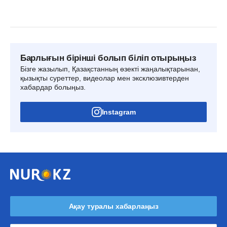
Барлығын бірінші болып біліп отырыңыз
Бізге жазылып, Қазақстанның өзекті жаңалықтарынан,
қызықты суреттер, видеолар мен эксклюзивтерден
хабардар болыңыз.
Instagram
Ақау туралы хабарлаңыз