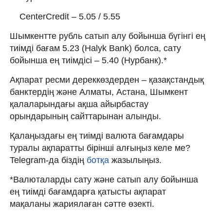
CenterCredit – 5.05 / 5.55
Шымкентте рубль сатып алу бойынша бүгінгі ең
тиімді бағам 5.23 (Halyk Bank) болса, сату
бойынша ең тиімдісі – 5.40 (Нурбанк).*
Ақпарат ресми дереккөздерден – қазақстандық
банктердің және Алматы, Астана, Шымкент
қалаларындағы ақша айырбастау
орындарының сайттарынан алынды.
Қалаңыздағы ең тиімді валюта бағамдары
туралы ақпаратты бірінші алғыңыз келе ме?
Telegram-да біздің
ботқа
жазылыңыз.
*Валюталарды сату және сатып алу бойынша
ең тиімді бағамдарға қатысты ақпарат
мақаланы жариялаған сәтте өзекті.