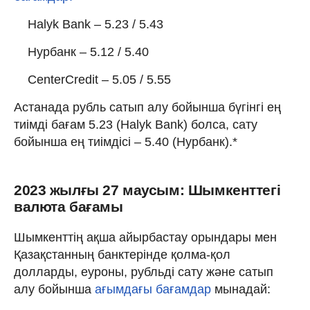
Halyk Bank – 5.23 / 5.43
Нурбанк – 5.12 / 5.40
CenterCredit – 5.05 / 5.55
Астанада рубль сатып алу бойынша бүгінгі ең
тиімді бағам 5.23 (Halyk Bank) болса, сату
бойынша ең тиімдісі – 5.40 (Нурбанк).*
2023 жылғы 27 маусым: Шымкенттегі
валюта бағамы
Шымкенттің ақша айырбастау орындары мен
Қазақстанның банктерінде қолма-қол
долларды, еуроны, рубльді сату және сатып
алу бойынша
ағымдағы бағамдар
мынадай: