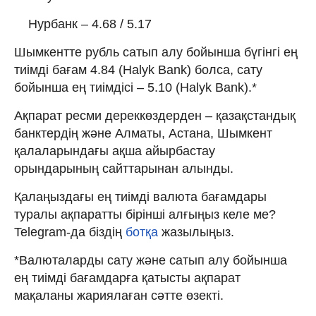
Нурбанк – 4.68 / 5.17
Шымкентте рубль сатып алу бойынша бүгінгі ең
тиімді бағам 4.84 (Halyk Bank) болса, сату
бойынша ең тиімдісі – 5.10 (Halyk Bank).*
Ақпарат ресми дереккөздерден – қазақстандық
банктердің және Алматы, Астана, Шымкент
қалаларындағы ақша айырбастау
орындарының сайттарынан алынды.
Қалаңыздағы ең тиімді валюта бағамдары
туралы ақпаратты бірінші алғыңыз келе ме?
Telegram-да біздің
ботқа
жазылыңыз.
*Валюталарды сату және сатып алу бойынша
ең тиімді бағамдарға қатысты ақпарат
мақаланы жариялаған сәтте өзекті.