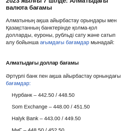
2023 жылғы 7 шілде: Алматыдағы
валюта бағамы
Алматының ақша айырбастау орындары мен
Қазақстанның банктерінде қолма-қол
долларды, еуроны, рубльді сату және сатып
алу бойынша
ағымдағы бағамдар
мынадай:
Алматыдағы доллар бағамы
Әртүрлі банк пен ақша айырбастау орнындағы
бағамдар:
Нурбанк – 442.50 / 448.50
Som Exchange – 448.00 / 451.50
Halyk Bank – 443.00 / 449.50
МиГ – 448.50 / 452.50