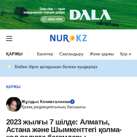
ҚАРЖЫ
Банктер
Сақтандыру
Жеке қаржы
Қор нар
Бізбен бірге қатарынан болған күндеріңіз
ҚАРЖЫ
Жұлдыз Кенжегалиева
Қазақ редакциясының басшысы
2023 жылғы 7 шілде: Алматы,
Астана және Шымкенттегі қолма-