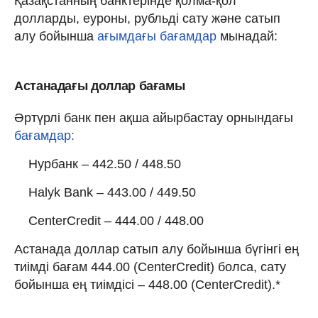
Қазақстанның банктерінде қолма-қол
долларды, еуроны, рубльді сату және сатып
алу бойынша
ағымдағы бағамдар
мынадай:
Астанадағы доллар бағамы
Әртүрлі банк пен ақша айырбастау орнындағы
бағамдар:
Нурбанк – 442.50 / 448.50
Halyk Bank – 443.00 / 449.50
CenterCredit – 444.00 / 448.00
Астанада доллар сатып алу бойынша бүгінгі ең
тиімді бағам 444.00 (CenterCredit) болса, сату
бойынша ең тиімдісі – 448.00 (CenterCredit).*