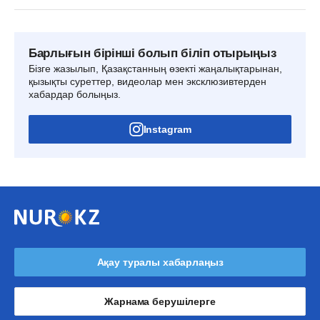
Барлығын бірінші болып біліп отырыңыз
Бізге жазылып, Қазақстанның өзекті жаңалықтарынан,
қызықты суреттер, видеолар мен эксклюзивтерден
хабардар болыңыз.
Instagram
Ақау туралы хабарлаңыз
Жарнама берушілерге