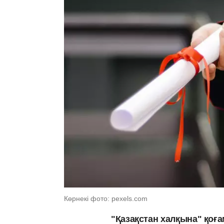
Көрнекі фото: pexels.com
"Қазақстан халқына" қоғ