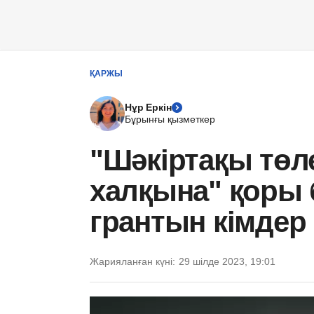
ҚАРЖЫ
Нұр Еркін
Бұрынғы қызметкер
"Шәкіртақы төле
халқына" қоры б
грантын кімдер
Жарияланған күні:
29 шілде 2023, 19:01