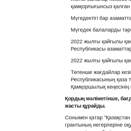
қамқорлығынсыз қалған
Мүгедектігі бар азаматт
Мүгедек балаларды тәр
2022 жылғы қайғылы қаң
Республикасы азаматта
2022 жылғы қайғылы қаң
Төтенше жағдайлар кезі
Республикасының қаза 
Қамқоршылық кеңесінің ш
Қордың мәліметінше, бағ
жасты құрайды.
Сонымен қатар "Қазақстан
грантының иегерлеріне оқ