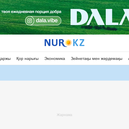
қаржы
Қор нарығы
Экономика
Зейнетақы мен жәрдемақы