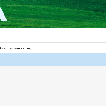
Айыппұл мен салық