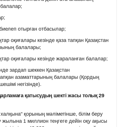
 балалар;
ар;
биелеп отырған отбасылар;
тар оқиғалары кезінде қаза тапқан Қазақстан
рының балалары;
тар оқиғалары кезінде жараланған балалар;
нде зардап шеккен Қазақстан
тапқан азаматтарының балалары (Қордың
ешімі негізінде).
дарламаға қатысудың шекті жасы толық 29
 халқына" қорының мәліметінше, білім беру
у жылына 1 миллион теңгеге дейін оқу ақысы