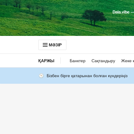
МӘЗІР
ҚАРЖЫ
Банктер
Сақтандыру
Жеке 
Бізбен бірге қатарынан болған күндеріңіз