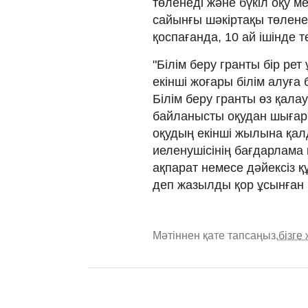
төленеді және бүкіл оқу ме
сайынғы шәкіртақы төлене
қоспағанда, 10 ай ішінде т
"Білім беру гранты бір р
екінші жоғары білім алуға 
Білім беру гранты өз қал
байланысты оқудан шығар
оқудың екінші жылына қал
иеленушісінің бағдарлама 
ақпарат немесе дәйексіз 
деп жазылды қор ұсынған 
Мәтіннен қате тапсаңыз,
бізге