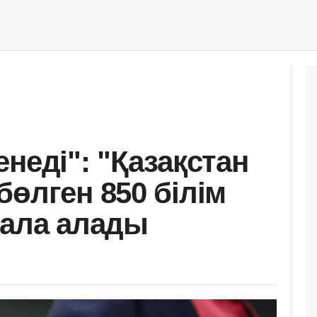
неді": "Қазақстан
өлген 850 білім
 ала алады