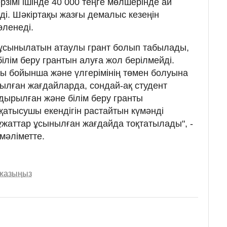
рзімі ішінде 40 000 теңге мөлшерінде ай
ді. Шәкіртақы жазғы демалыс кезеңін
өленеді.
ет ұсынылатын атаулы грант болып табылады,
білім беру грантын алуға жол берілмейді.
ауы бойынша және үлгерімінің төмен болуына
ылған жағдайларда, сондай-ақ студент
дырылған және білім беру гранты
қатысушы екендігін растайтын күмәнді
құжаттар ұсынылған жағдайда тоқтатылады", -
мәліметте.
 жазыңыз