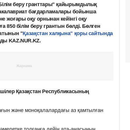
 Білім беру гранттары" қайырымдылық
акалавриат бағдарламалары бойынша
е жоғары оқу орнынан кейінгі оқу
ға 850 білім беру грантын бөлді. Бөлген
латынын "
Қазақстан халқына" қоры сайтында
йды KAZ.NUR.KZ.
нушілер Қазақстан Республикасының
ағын және моноқалалардағы аз қамтылған
әмелетке толғанға дейін ата-анасының