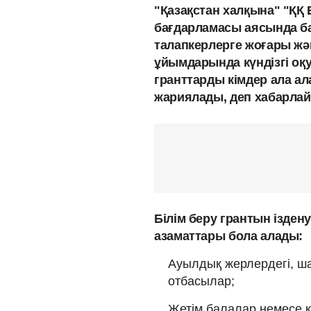
"Қазақстан халқына" "ҚҚ
бағдарламасы аясында б
талапкерлерге жоғары жән
ұйымдарында күндізгі оқу
гранттарды кімдер ала а
жариялады, деп хабарла
Білім беру грантын ізде
азаматтары бола алады:
Ауылдық жерлердегі, ш
отбасылар;
Жетім балалар немесе к