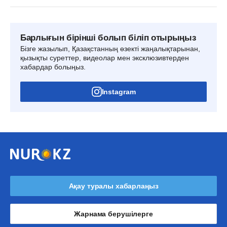
Барлығын бірінші болып біліп отырыңыз
Бізге жазылып, Қазақстанның өзекті жаңалықтарынан,
қызықты суреттер, видеолар мен эксклюзивтерден
хабардар болыңыз.
Instagram
Ақау туралы хабарлаңыз
Жарнама берушілерге