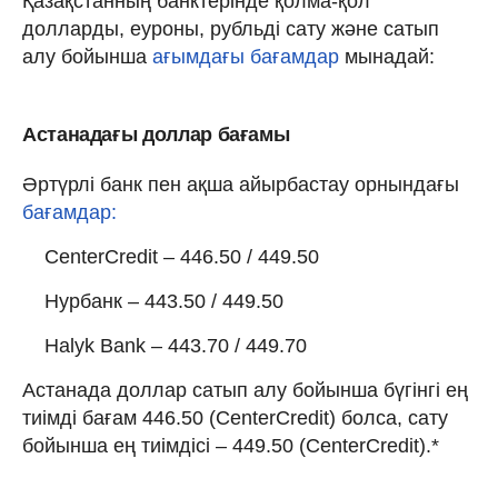
Қазақстанның банктерінде қолма-қол
долларды, еуроны, рубльді сату және сатып
алу бойынша
ағымдағы бағамдар
мынадай:
Астанадағы доллар бағамы
Әртүрлі банк пен ақша айырбастау орнындағы
бағамдар:
CenterCredit – 446.50 / 449.50
Нурбанк – 443.50 / 449.50
Halyk Bank – 443.70 / 449.70
Астанада доллар сатып алу бойынша бүгінгі ең
тиімді бағам 446.50 (CenterCredit) болса, сату
бойынша ең тиімдісі – 449.50 (CenterCredit).*