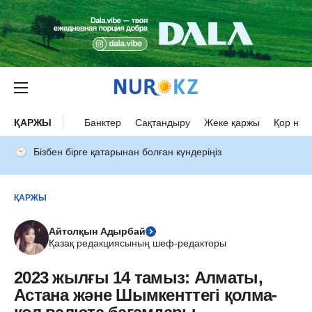
ҚАРЖЫ
Банктер
Сақтандыру
Жеке қаржы
Қор нар
Бізбен бірге қатарынан болған күндеріңіз
ҚАРЖЫ
Айтолқын Адырбай
Қазақ редакциясының шеф-редакторы
2023 жылғы 14 тамыз: Алматы,
Астана және Шымкенттегі қолма-