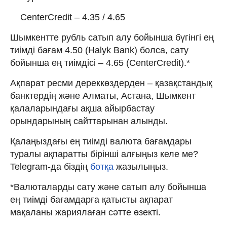
CenterCredit – 4.35 / 4.65
Шымкентте рубль сатып алу бойынша бүгінгі ең
тиімді бағам 4.50 (Halyk Bank) болса, сату
бойынша ең тиімдісі – 4.65 (CenterCredit).*
Ақпарат ресми дереккөздерден – қазақстандық
банктердің және Алматы, Астана, Шымкент
қалаларындағы ақша айырбастау
орындарының сайттарынан алынды.
Қалаңыздағы ең тиімді валюта бағамдары
туралы ақпаратты бірінші алғыңыз келе ме?
Telegram-да біздің
ботқа
жазылыңыз.
*Валюталарды сату және сатып алу бойынша
ең тиімді бағамдарға қатысты ақпарат
мақаланы жариялаған сәтте өзекті.