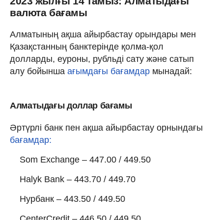
2023 жылғы 14 тамыз: Алматыдағы
валюта бағамы
Алматының ақша айырбастау орындары мен
Қазақстанның банктерінде қолма-қол
долларды, еуроны, рубльді сату және сатып
алу бойынша
ағымдағы бағамдар
мынадай:
Алматыдағы доллар бағамы
Әртүрлі банк пен ақша айырбастау орнындағы
бағамдар:
Som Exchange – 447.00 / 449.50
Halyk Bank – 443.70 / 449.70
Нурбанк – 443.50 / 449.50
CenterCredit – 446.50 / 449.50