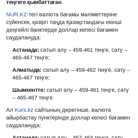
теңгеге қымбаттаған
.
NUR.KZ-
тегі валюта бағамы мәліметтеріне
сүйенсек, қазіргі таңда Қазақстандағы екінші
деңгейлі банктерде доллар келесі бағамен
саудалануда:
Астанада:
сатып алу – 459-461 теңге, сату –
465-467 теңге;
Алматыда:
сатып алу – 459-462 теңге, сату –
465-467 теңге;
Шымкентте:
сатып алу – 459-461 теңге, сату
– 465-467 теңге.
Ал
Kurs.kz
сайтының дерегінше, валюта
айырбастау пунктерінде доллар келесі бағамен
саудалануда:
Астанада:
сатып алу – 457-464 теңге, сату –