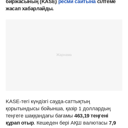
биржасының (KASE)
ресми сайтына
сілтеме
жасап хабарлайды.
KASE-тегі күндізгі сауда-саттықтың
қорытындысы бойынша, қазір 1 доллардың
теңгеге шаққандағы бағамы
463,19 теңгені
құрап отыр
. Кешеден бері АҚШ валютасы
7,9