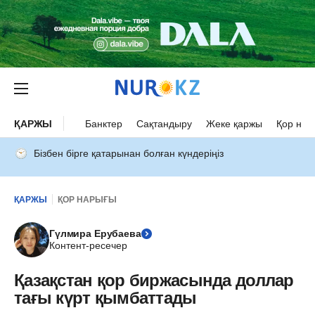
ҚАРЖЫ
Банктер
Сақтандыру
Жеке қаржы
Қор нар
Бізбен бірге қатарынан болған күндеріңіз
ҚАРЖЫ
ҚОР НАРЫҒЫ
Гүлмира Ерубаева
Контент-ресечер
Қазақстан қор биржасында доллар
тағы күрт қымбаттады