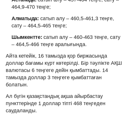
464,9-470 теңге;
Алматыда:
сатып алу – 460,5-461,3 теңге,
сату – 464,5-465 теңге;
Шымкентте:
сатып алу – 460-463 теңге, сату
– 464,5-466 теңге аралығында.
Айта кетейік, 16 тамызда қор биржасында
доллар бағамы күрт көтерілді. Бір тәулікте АҚШ
валютасы 6 теңгеге дейін қымбаттады. 14
тамызда доллар 3 теңгеге қымбаттаған
болатын.
Ал бүгін қазақстандық ақша айырбастау
пункттерінде 1 доллар тіпті 468 теңгеден
саудаланды.