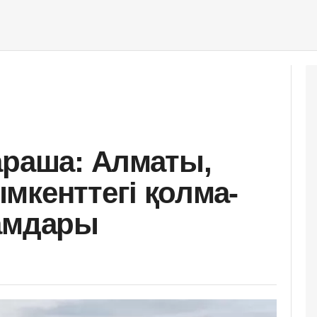
араша: Алматы,
мкенттегі қолма-
ғамдары