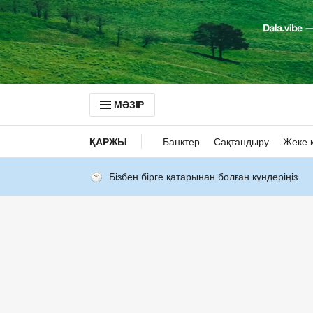
МӘЗІР
ҚАРЖЫ
Банктер
Сақтандыру
Жеке 
Бізбен бірге қатарынан болған күндеріңіз