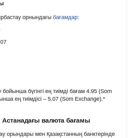
мы
йырбастау орнындағы
бағамдар:
0
.07
бойынша бүгінгі ең тиімді бағам 4.95 (Som
ынша ең тиімдісі – 5.07 (Som Exchange).*
: Астанадағы валюта бағамы
ау орындары мен Қазақстанның банктерінде