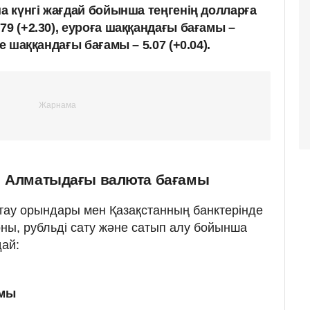
ша күнгі жағдай бойынша теңгенің долларға
79 (+2.30), еуроға шаққандағы бағамы –
е шаққандағы бағамы – 5.07 (+0.04).
: Алматыдағы валюта бағамы
ау орындары мен Қазақстанның банктерінде
ны, рубльді сату және сатып алу бойынша
ай:
амы