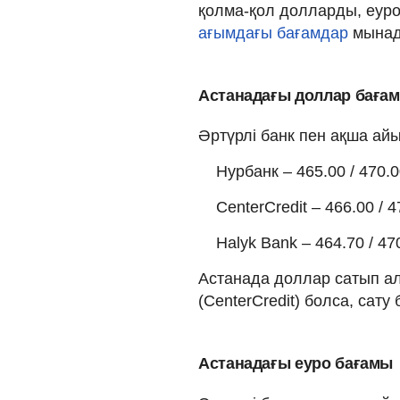
қолма-қол долларды, еуро
ағымдағы бағамдар
мынад
Астанадағы доллар баға
Әртүрлі банк пен ақша а
Нурбанк – 465.00 / 470.
CenterCredit – 466.00 / 4
Halyk Bank – 464.70 / 47
Астанада доллар сатып алу
(CenterCredit) болса, сату
Астанадағы еуро бағамы