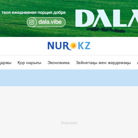
қаржы
Қор нарығы
Экономика
Зейнетақы мен жәрдемақы