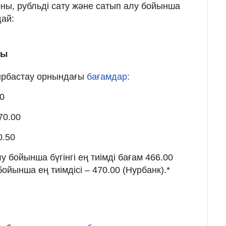
ны, рубльді сату және сатып алу бойынша
ай:
мы
йырбастау орнындағы
бағамдар:
00
70.00
0.50
 бойынша бүгінгі ең тиімді бағам 466.00
 бойынша ең тиімдісі – 470.00 (Нурбанк).*