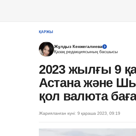
ҚАРЖЫ
Жұлдыз Кенжегалиева
Қазақ редакциясының басшысы
2023 жылғы 9 қ
Астана және Шы
қол валюта ба
Жарияланған күні:
9 қараша 2023, 09:19