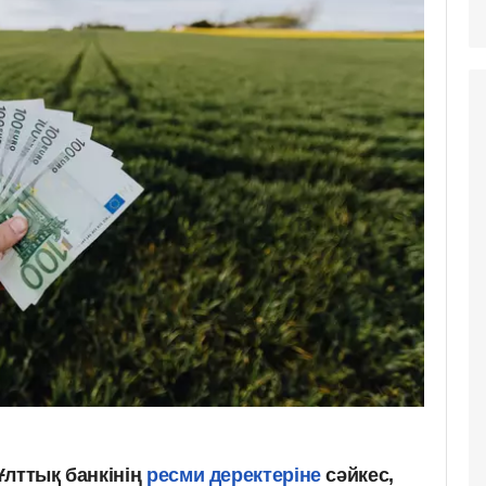
Ұлттық банкінің
ресми деректеріне
сәйкес,