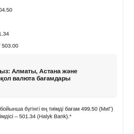
04.50
1.34
 503.00
ыз: Алматы, Астана және
-қол валюта бағамдары
ойынша бүгінгі ең тиімді бағам 499.50 (МиГ)
мдісі – 501.34 (Halyk Bank).*