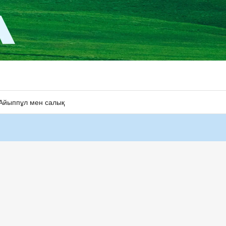
Айыппұл мен салық