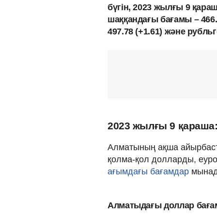
бүгін, 2023 жылғы 9 қара
шаққандағы бағамы – 466.
497.78 (+1.61) және рубльг
2023 жылғы 9 қараша
Алматының ақша айырбаст
қолма-қол долларды, еуро
ағымдағы бағамдар
мынад
Алматыдағы доллар бағ