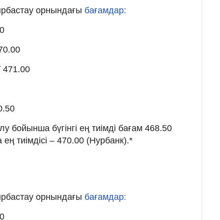
йырбастау орнындағы
бағамдар:
00
70.00
 471.00
0.50
 бойынша бүгінгі ең тиімді бағам 468.50
ең тиімдісі – 470.00 (Нурбанк).*
ы
йырбастау орнындағы
бағамдар:
50