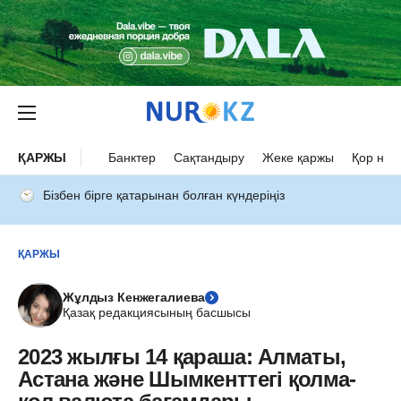
ҚАРЖЫ
Банктер
Сақтандыру
Жеке қаржы
Қор нар
Бізбен бірге қатарынан болған күндеріңіз
ҚАРЖЫ
Жұлдыз Кенжегалиева
Қазақ редакциясының басшысы
2023 жылғы 14 қараша: Алматы,
Астана және Шымкенттегі қолма-