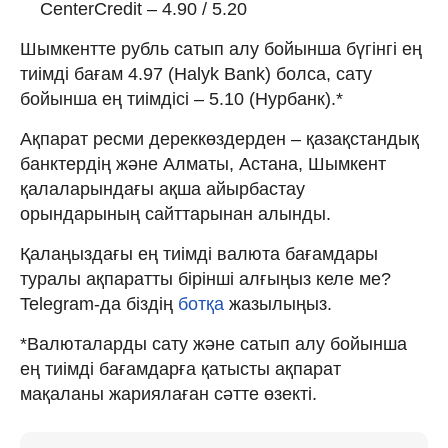
CenterCredit – 4.90 / 5.20
Шымкентте рубль сатып алу бойынша бүгінгі ең
тиімді бағам 4.97 (Halyk Bank) болса, сату
бойынша ең тиімдісі – 5.10 (Нурбанк).*
Ақпарат ресми дереккөздерден – қазақстандық
банктердің және Алматы, Астана, Шымкент
қалаларындағы ақша айырбастау
орындарының сайттарынан алынды.
Қалаңыздағы ең тиімді валюта бағамдары
туралы ақпаратты бірінші алғыңыз келе ме?
Telegram-да біздің
ботқа
жазылыңыз.
*Валюталарды сату және сатып алу бойынша
ең тиімді бағамдарға қатысты ақпарат
мақаланы жариялаған сәтте өзекті.