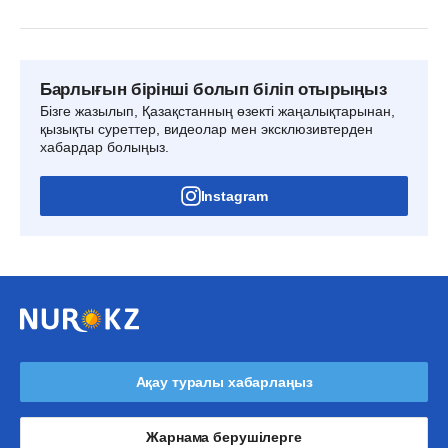
Барлығын бірінші болып біліп отырыңыз
Бізге жазылып, Қазақстанның өзекті жаңалықтарынан,
қызықты суреттер, видеолар мен эксклюзивтерден
хабардар болыңыз.
Instagram
Ақау туралы хабарлаңыз
Жарнама берушілерге