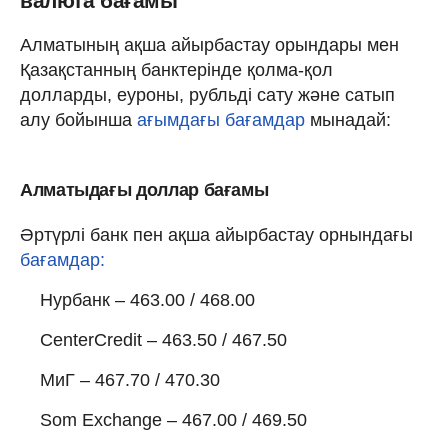
валюта бағамы
Алматының ақша айырбастау орындары мен
Қазақстанның банктерінде қолма-қол
долларды, еуроны, рубльді сату және сатып
алу бойынша
ағымдағы бағамдар
мынадай:
Алматыдағы доллар бағамы
Әртүрлі банк пен ақша айырбастау орнындағы
бағамдар:
Нурбанк – 463.00 / 468.00
CenterCredit – 463.50 / 467.50
МиГ – 467.70 / 470.30
Som Exchange – 467.00 / 469.50