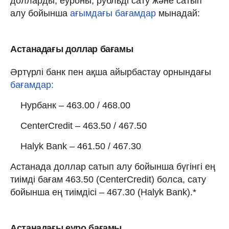
долларды, еуроны, рубльді сату және сатып
алу бойынша
ағымдағы бағамдар
мынадай:
Астанадағы доллар бағамы
Әртүрлі банк пен ақша айырбастау орнындағы
бағамдар:
Нурбанк – 463.00 / 468.00
CenterCredit – 463.50 / 467.50
Halyk Bank – 461.50 / 467.30
Астанада доллар сатып алу бойынша бүгінгі ең
тиімді бағам 463.50 (CenterCredit) болса, сату
бойынша ең тиімдісі – 467.30 (Halyk Bank).*
Астанадағы еуро бағамы