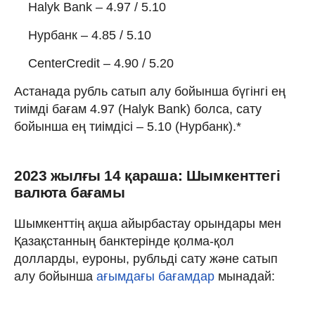
Halyk Bank – 4.97 / 5.10
Нурбанк – 4.85 / 5.10
CenterCredit – 4.90 / 5.20
Астанада рубль сатып алу бойынша бүгінгі ең
тиімді бағам 4.97 (Halyk Bank) болса, сату
бойынша ең тиімдісі – 5.10 (Нурбанк).*
2023 жылғы 14 қараша: Шымкенттегі
валюта бағамы
Шымкенттің ақша айырбастау орындары мен
Қазақстанның банктерінде қолма-қол
долларды, еуроны, рубльді сату және сатып
алу бойынша
ағымдағы бағамдар
мынадай: