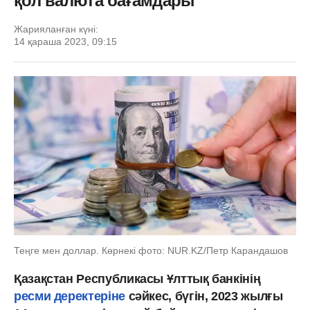
қол валюта бағамдары
Жарияланған күні:
14 қараша 2023, 09:15
Теңге мен доллар. Көрнекі фото: NUR.KZ/Петр Карандашов
Қазақстан Республикасы Ұлттық банкінің
ресми деректеріне
сәйкес, бүгін, 2023 жылғы