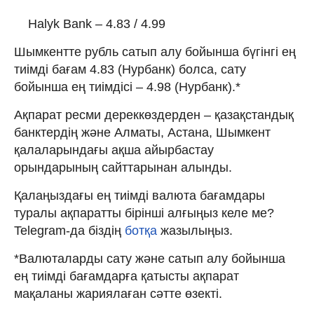
Halyk Bank – 4.83 / 4.99
Шымкентте рубль сатып алу бойынша бүгінгі ең
тиімді бағам 4.83 (Нурбанк) болса, сату
бойынша ең тиімдісі – 4.98 (Нурбанк).*
Ақпарат ресми дереккөздерден – қазақстандық
банктердің және Алматы, Астана, Шымкент
қалаларындағы ақша айырбастау
орындарының сайттарынан алынды.
Қалаңыздағы ең тиімді валюта бағамдары
туралы ақпаратты бірінші алғыңыз келе ме?
Telegram-да біздің
ботқа
жазылыңыз.
*Валюталарды сату және сатып алу бойынша
ең тиімді бағамдарға қатысты ақпарат
мақаланы жариялаған сәтте өзекті.