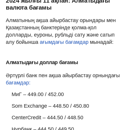
2024 жылғы 11 ақпан: Алматыдағы
валюта бағамы
Алматының ақша айырбастау орындары мен
Қазақстанның банктерінде қолма-қол
долларды, еуроны, рубльді сату және сатып
алу бойынша
ағымдағы бағамдар
мынадай:
Алматыдағы доллар бағамы
Әртүрлі банк пен ақша айырбастау орнындағы
бағамдар:
МиГ – 449.00 / 452.00
Som Exchange – 448.50 / 450.80
CenterCredit – 444.50 / 448.50
Нурбанк – 444.50 / 449.50