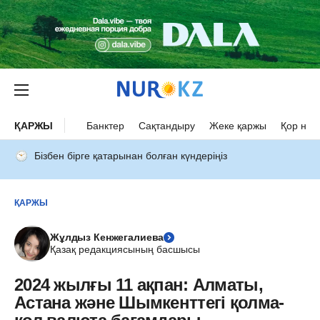
ҚАРЖЫ
Банктер
Сақтандыру
Жеке қаржы
Қор нар
Бізбен бірге қатарынан болған күндеріңіз
ҚАРЖЫ
Жұлдыз Кенжегалиева
Қазақ редакциясының басшысы
2024 жылғы 11 ақпан: Алматы,
Астана және Шымкенттегі қолма-