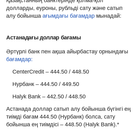
Қазақстанның банктерінде қолма-қол
долларды, еуроны, рубльді сату және сатып
алу бойынша
ағымдағы бағамдар
мынадай:
Астанадағы доллар бағамы
Әртүрлі банк пен ақша айырбастау орнындағы
бағамдар:
CenterCredit – 444.50 / 448.50
Нурбанк – 444.50 / 449.50
Halyk Bank – 442.50 / 448.50
Астанада доллар сатып алу бойынша бүгінгі ең
тиімді бағам 444.50 (Нурбанк) болса, сату
бойынша ең тиімдісі – 448.50 (Halyk Bank).*