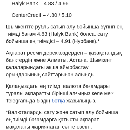
Halyk Bank – 4.83 / 4.96
CenterCredit – 4.80 / 5.10
Шымкентте рубль сатып алу бойынша бүгінгі ең
тиімді бағам 4.83 (Halyk Bank) болса, сату
бойынша ең тиімдісі – 4.91 (Нурбанк).*
Ақпарат ресми дереккөздерден – қазақстандық
банктердің және Алматы, Астана, Шымкент
қалаларындағы ақша айырбастау
орындарының сайттарынан алынды.
Қалаңыздағы ең тиімді валюта бағамдары
туралы ақпаратты бірінші алғыңыз келе ме?
Telegram-да біздің
ботқа
жазылыңыз.
*Валюталарды сату және сатып алу бойынша
ең тиімді бағамдарға қатысты ақпарат
мақаланы жариялаған сәтте өзекті.