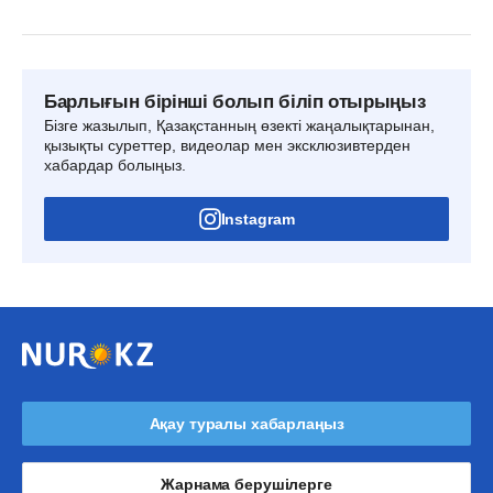
Барлығын бірінші болып біліп отырыңыз
Бізге жазылып, Қазақстанның өзекті жаңалықтарынан,
қызықты суреттер, видеолар мен эксклюзивтерден
хабардар болыңыз.
Instagram
Ақау туралы хабарлаңыз
Жарнама берушілерге