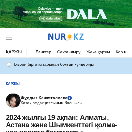
ҚАРЖЫ
Банктер
Сақтандыру
Жеке қаржы
Қор нар
Бізбен бірге қатарынан болған күндеріңіз
ҚАРЖЫ
Жұлдыз Кенжегалиева
Қазақ редакциясының басшысы
2024 жылғы 19 ақпан: Алматы,
Астана және Шымкенттегі қолма-