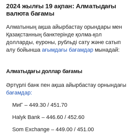
2024 жылғы 19 ақпан: Алматыдағы
валюта бағамы
Алматының ақша айырбастау орындары мен
Қазақстанның банктерінде қолма-қол
долларды, еуроны, рубльді сату және сатып
алу бойынша
ағымдағы бағамдар
мынадай:
Алматыдағы доллар бағамы
Әртүрлі банк пен ақша айырбастау орнындағы
бағамдар:
МиГ – 449.30 / 451.70
Halyk Bank – 446.60 / 452.60
Som Exchange – 449.00 / 451.00