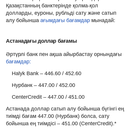
Қазақстанның банктерінде қолма-қол
долларды, еуроны, рубльді сату және сатып
алу бойынша
ағымдағы бағамдар
мынадай:
Астанадағы доллар бағамы
Әртүрлі банк пен ақша айырбастау орнындағы
бағамдар:
Halyk Bank – 446.60 / 452.60
Нурбанк – 447.00 / 452.00
CenterCredit – 447.00 / 451.00
Астанада доллар сатып алу бойынша бүгінгі ең
тиімді бағам 447.00 (Нурбанк) болса, сату
бойынша ең тиімдісі – 451.00 (CenterCredit).*