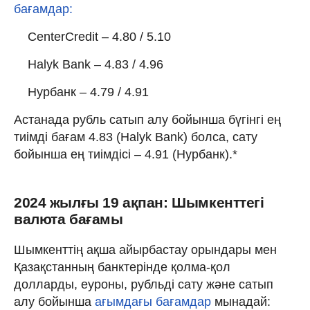
бағамдар:
CenterCredit – 4.80 / 5.10
Halyk Bank – 4.83 / 4.96
Нурбанк – 4.79 / 4.91
Астанада рубль сатып алу бойынша бүгінгі ең
тиімді бағам 4.83 (Halyk Bank) болса, сату
бойынша ең тиімдісі – 4.91 (Нурбанк).*
2024 жылғы 19 ақпан: Шымкенттегі
валюта бағамы
Шымкенттің ақша айырбастау орындары мен
Қазақстанның банктерінде қолма-қол
долларды, еуроны, рубльді сату және сатып
алу бойынша
ағымдағы бағамдар
мынадай: