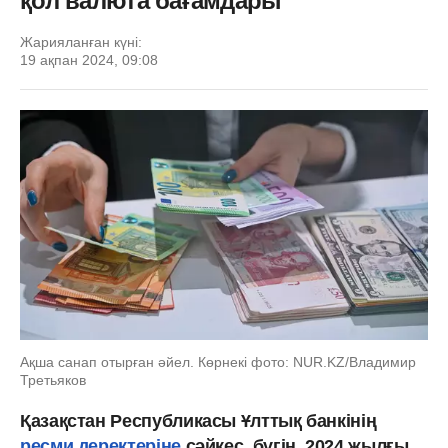
қол валюта бағамдары
Жарияланған күні:
19 ақпан 2024, 09:08
Ақша санап отырған әйел. Көрнекі фото: NUR.KZ/Владимир
Третьяков
Қазақстан Республикасы Ұлттық банкінің
ресми деректеріне
сәйкес, бүгін, 2024 жылғы