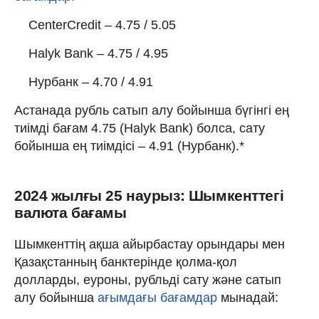
CenterCredit – 4.75 / 5.05
Halyk Bank – 4.75 / 4.95
Нурбанк – 4.70 / 4.91
Астанада рубль сатып алу бойынша бүгінгі ең
тиімді бағам 4.75 (Halyk Bank) болса, сату
бойынша ең тиімдісі – 4.91 (Нурбанк).*
2024 жылғы 25 наурыз: Шымкенттегі
валюта бағамы
Шымкенттің ақша айырбастау орындары мен
Қазақстанның банктерінде қолма-қол
долларды, еуроны, рубльді сату және сатып
алу бойынша
ағымдағы бағамдар
мынадай: