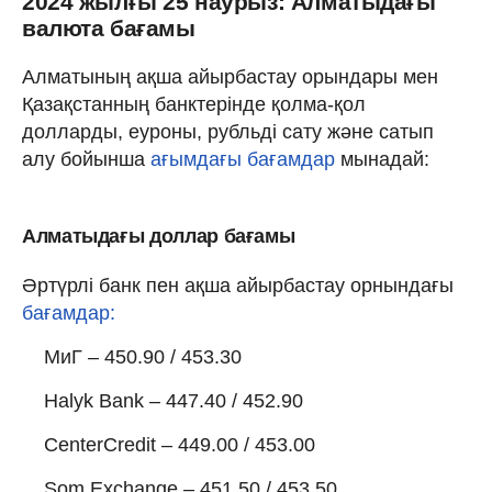
2024 жылғы 25 наурыз: Алматыдағы
валюта бағамы
Алматының ақша айырбастау орындары мен
Қазақстанның банктерінде қолма-қол
долларды, еуроны, рубльді сату және сатып
алу бойынша
ағымдағы бағамдар
мынадай:
Алматыдағы доллар бағамы
Әртүрлі банк пен ақша айырбастау орнындағы
бағамдар:
МиГ – 450.90 / 453.30
Halyk Bank – 447.40 / 452.90
CenterCredit – 449.00 / 453.00
Som Exchange – 451.50 / 453.50