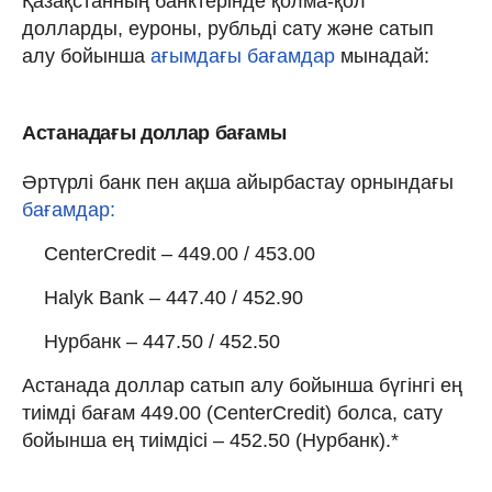
Қазақстанның банктерінде қолма-қол
долларды, еуроны, рубльді сату және сатып
алу бойынша
ағымдағы бағамдар
мынадай:
Астанадағы доллар бағамы
Әртүрлі банк пен ақша айырбастау орнындағы
бағамдар:
CenterCredit – 449.00 / 453.00
Halyk Bank – 447.40 / 452.90
Нурбанк – 447.50 / 452.50
Астанада доллар сатып алу бойынша бүгінгі ең
тиімді бағам 449.00 (CenterCredit) болса, сату
бойынша ең тиімдісі – 452.50 (Нурбанк).*