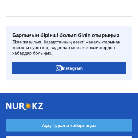
Барлығын бірінші болып біліп отырыңыз
Бізге жазылып, Қазақстанның өзекті жаңалықтарынан,
қызықты суреттер, видеолар мен эксклюзивтерден
хабардар болыңыз.
Instagram
Ақау туралы хабарлаңыз