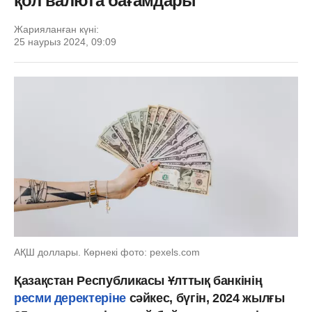
қол валюта бағамдары
Жарияланған күні:
25 наурыз 2024, 09:09
АҚШ доллары. Көрнекі фото: pexels.com
Қазақстан Республикасы Ұлттық банкінің
ресми деректеріне
сәйкес, бүгін, 2024 жылғы