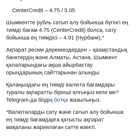
CenterCredit – 4.75 / 5.05
Шымкентте рубль сатып алу бойынша бүгінгі ең
тиімді бағам 4.75 (CenterCredit) болса, сату
бойынша ең тиімдісі – 4.91 (Нурбанк).*
Ақпарат ресми дереккөздерден – қазақстандық
банктердің және Алматы, Астана, Шымкент
қалаларындағы ақша айырбастау
орындарының сайттарынан алынды.
Қалаңыздағы ең тиімді валюта бағамдары
туралы ақпаратты бірінші алғыңыз келе ме?
Telegram-да біздің
ботқа
жазылыңыз.
*Валюталарды сату және сатып алу бойынша
ең тиімді бағамдарға қатысты ақпарат
мақаланы жариялаған сәтте өзекті.