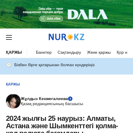
ҚАРЖЫ
Банктер
Сақтандыру
Жеке қаржы
Қор нар
Бізбен бірге қатарынан болған күндеріңіз
ҚАРЖЫ
Жұлдыз Кенжегалиева
Қазақ редакциясының басшысы
2024 жылғы 25 наурыз: Алматы,
Астана және Шымкенттегі қолма-