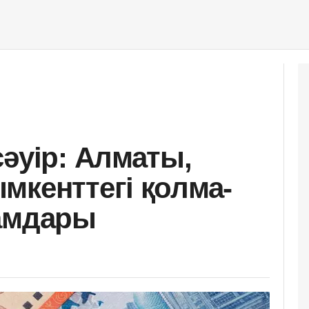
сәуір: Алматы,
мкенттегі қолма-
ғамдары