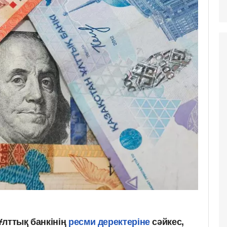
Ұлттық банкінің
ресми деректеріне
сәйкес,