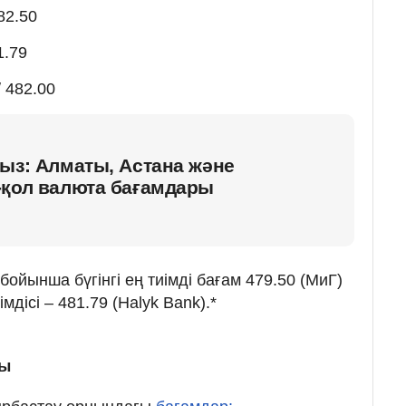
82.50
1.79
 482.00
ыз: Алматы, Астана және
-қол валюта бағамдары
ойынша бүгінгі ең тиімді бағам 479.50 (МиГ)
мдісі – 481.79 (Halyk Bank).*
мы