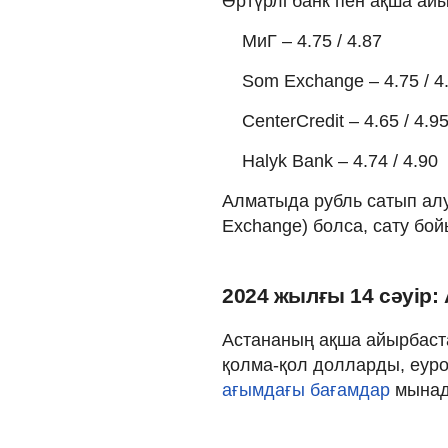
Әртүрлі банк пен ақша а
МиГ – 4.75 / 4.87
Som Exchange – 4.75 / 4
CenterCredit – 4.65 / 4.9
Halyk Bank – 4.74 / 4.90
Алматыда рубль сатып алу 
Exchange) болса, сату бой
2024 жылғы 14 сәуір:
Астананың ақша айырбаст
қолма-қол долларды, еуро
ағымдағы бағамдар
мынад