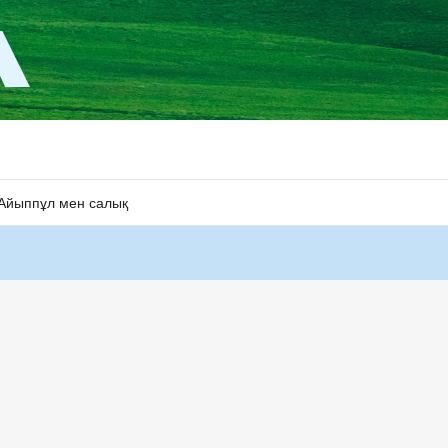
Айыппұл мен салық