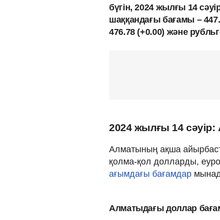
бүгін, 2024 жылғы 14 сәу
шаққандағы бағамы – 447.
476.78 (+0.00) және рубльг
2024 жылғы 14 сәуір
Алматының ақша айырбаст
қолма-қол долларды, еуро
ағымдағы бағамдар
мынад
Алматыдағы доллар бағ