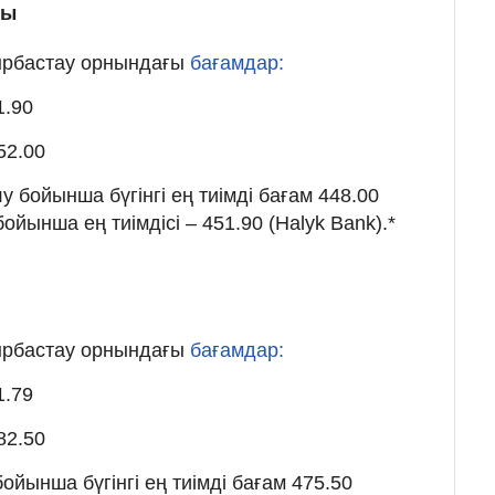
мы
йырбастау орнындағы
бағамдар:
1.90
52.00
 бойынша бүгінгі ең тиімді бағам 448.00
бойынша ең тиімдісі – 451.90 (Halyk Bank).*
йырбастау орнындағы
бағамдар:
1.79
82.50
ойынша бүгінгі ең тиімді бағам 475.50