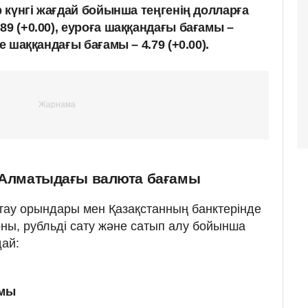
ір күнгі жағдай бойынша теңгенің долларға
89 (+0.00), еуроға шаққандағы бағамы –
е шаққандағы бағамы – 4.79 (+0.00).
: Алматыдағы валюта бағамы
ау орындары мен Қазақстанның банктерінде
ны, рубльді сату және сатып алу бойынша
ай:
амы