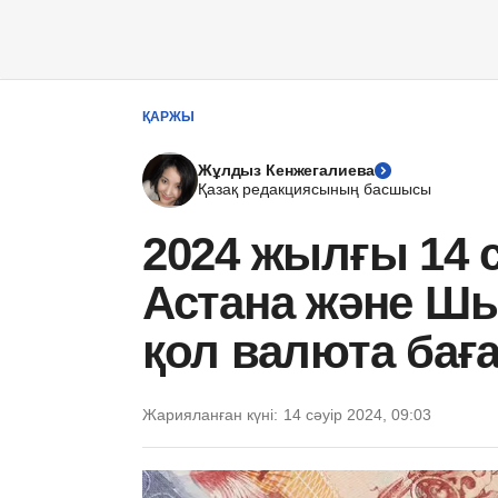
ҚАРЖЫ
Жұлдыз Кенжегалиева
Қазақ редакциясының басшысы
2024 жылғы 14 
Астана және Шы
қол валюта ба
Жарияланған күні:
14 сәуір 2024, 09:03