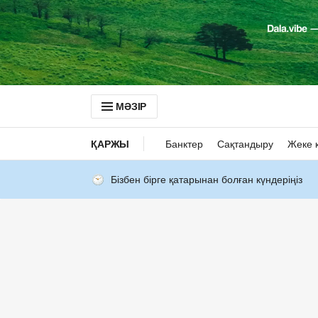
МӘЗІР
ҚАРЖЫ
Банктер
Сақтандыру
Жеке 
Бізбен бірге қатарынан болған күндеріңіз