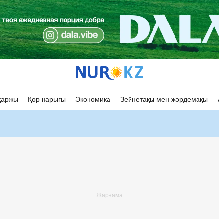
қаржы
Қор нарығы
Экономика
Зейнетақы мен жәрдемақы