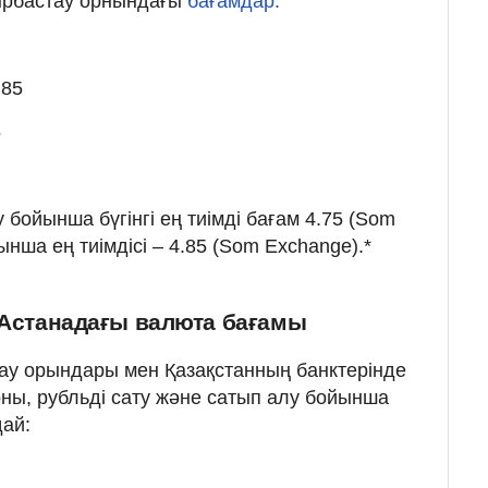
йырбастау орнындағы
бағамдар:
.85
5
бойынша бүгінгі ең тиімді бағам 4.75 (Som
ынша ең тиімдісі – 4.85 (Som Exchange).*
 Астанадағы валюта бағамы
ау орындары мен Қазақстанның банктерінде
ны, рубльді сату және сатып алу бойынша
ай: