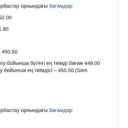
йырбастау орнындағы
бағамдар:
52.00
1.90
 450.50
 бойынша бүгінгі ең тиімді бағам 449.00
у бойынша ең тиімдісі – 450.50 (Som
ы
йырбастау орнындағы
бағамдар: