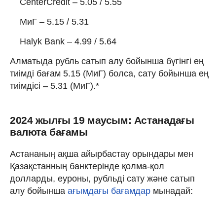
CenterCredit – 5.05 / 5.55
МиГ – 5.15 / 5.31
Halyk Bank – 4.99 / 5.64
Алматыда рубль сатып алу бойынша бүгінгі ең
тиімді бағам 5.15 (МиГ) болса, сату бойынша ең
тиімдісі – 5.31 (МиГ).*
2024 жылғы 19 маусым: Астанадағы
валюта бағамы
Астананың ақша айырбастау орындары мен
Қазақстанның банктерінде қолма-қол
долларды, еуроны, рубльді сату және сатып
алу бойынша
ағымдағы бағамдар
мынадай: