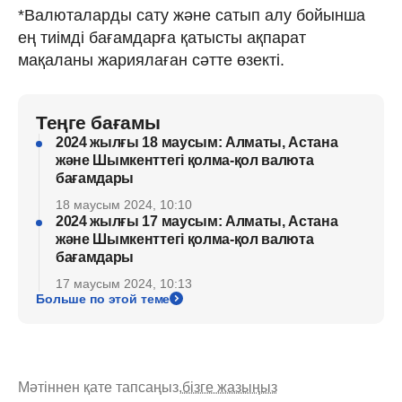
*Валюталарды сату және сатып алу бойынша
ең тиімді бағамдарға қатысты ақпарат
мақаланы жариялаған сәтте өзекті.
Теңге бағамы
2024 жылғы 18 маусым: Алматы, Астана
және Шымкенттегі қолма-қол валюта
бағамдары
18 маусым 2024, 10:10
2024 жылғы 17 маусым: Алматы, Астана
және Шымкенттегі қолма-қол валюта
бағамдары
17 маусым 2024, 10:13
Больше по этой теме
Мәтіннен қате тапсаңыз,
бізге жазыңыз