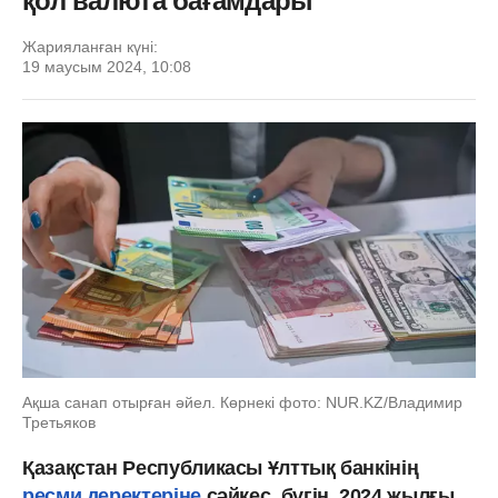
қол валюта бағамдары
Жарияланған күні:
19 маусым 2024, 10:08
Ақша санап отырған әйел. Көрнекі фото: NUR.KZ/Владимир
Третьяков
Қазақстан Республикасы Ұлттық банкінің
ресми деректеріне
сәйкес, бүгін, 2024 жылғы