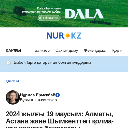
ҚАРЖЫ
Банктер
Сақтандыру
Жеке қаржы
Қор нар
Бізбен бірге қатарынан болған күндеріңіз
ҚАРЖЫ
Нұрила Ермекбай
Бұрынғы қызметкер
2024 жылғы 19 маусым: Алматы,
Астана және Шымкенттегі қолма-