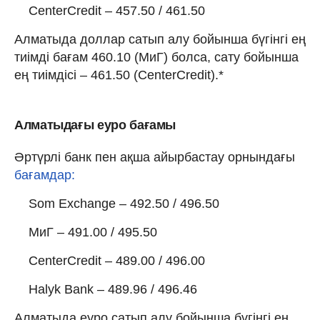
CenterCredit – 457.50 / 461.50
Алматыда доллар сатып алу бойынша бүгінгі ең
тиімді бағам 460.10 (МиГ) болса, сату бойынша
ең тиімдісі – 461.50 (CenterCredit).*
Алматыдағы еуро бағамы
Әртүрлі банк пен ақша айырбастау орнындағы
бағамдар:
Som Exchange – 492.50 / 496.50
МиГ – 491.00 / 495.50
CenterCredit – 489.00 / 496.00
Halyk Bank – 489.96 / 496.46
Алматыда еуро сатып алу бойынша бүгінгі ең