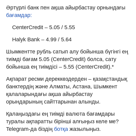
Әртүрлі банк пен ақша айырбастау орнындағы
бағамдар:
CenterCredit – 5.05 / 5.55
Halyk Bank – 4.99 / 5.64
Шымкентте рубль сатып алу бойынша бүгінгі ең
тиімді бағам 5.05 (CenterCredit) болса, сату
бойынша ең тиімдісі – 5.55 (CenterCredit).*
Ақпарат ресми дереккөздерден – қазақстандық
банктердің және Алматы, Астана, Шымкент
қалаларындағы ақша айырбастау
орындарының сайттарынан алынды.
Қалаңыздағы ең тиімді валюта бағамдары
туралы ақпаратты бірінші алғыңыз келе ме?
Telegram-да біздің
ботқа
жазылыңыз.