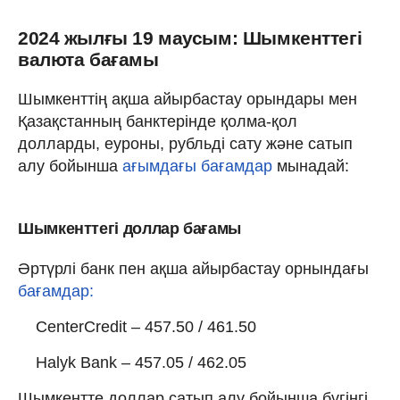
2024 жылғы 19 маусым: Шымкенттегі
валюта бағамы
Шымкенттің ақша айырбастау орындары мен
Қазақстанның банктерінде қолма-қол
долларды, еуроны, рубльді сату және сатып
алу бойынша
ағымдағы бағамдар
мынадай:
Шымкенттегі доллар бағамы
Әртүрлі банк пен ақша айырбастау орнындағы
бағамдар:
CenterCredit – 457.50 / 461.50
Halyk Bank – 457.05 / 462.05
Шымкентте доллар сатып алу бойынша бүгінгі