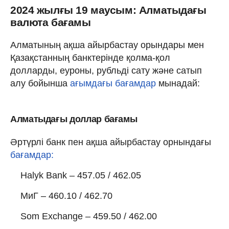
2024 жылғы 19 маусым: Алматыдағы
валюта бағамы
Алматының ақша айырбастау орындары мен
Қазақстанның банктерінде қолма-қол
долларды, еуроны, рубльді сату және сатып
алу бойынша
ағымдағы бағамдар
мынадай:
Алматыдағы доллар бағамы
Әртүрлі банк пен ақша айырбастау орнындағы
бағамдар:
Halyk Bank – 457.05 / 462.05
МиГ – 460.10 / 462.70
Som Exchange – 459.50 / 462.00