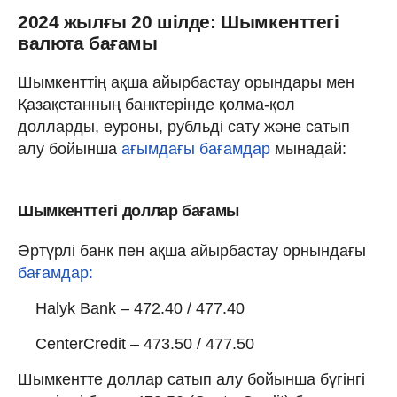
2024 жылғы 20 шілде: Шымкенттегі
валюта бағамы
Шымкенттің ақша айырбастау орындары мен
Қазақстанның банктерінде қолма-қол
долларды, еуроны, рубльді сату және сатып
алу бойынша
ағымдағы бағамдар
мынадай:
Шымкенттегі доллар бағамы
Әртүрлі банк пен ақша айырбастау орнындағы
бағамдар:
Halyk Bank – 472.40 / 477.40
CenterCredit – 473.50 / 477.50
Шымкентте доллар сатып алу бойынша бүгінгі