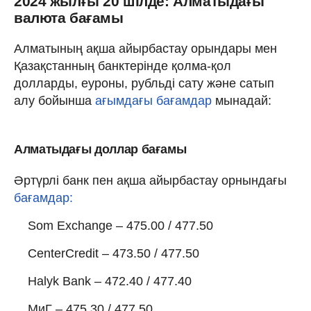
2024 жылғы 20 шілде: Алматыдағы
валюта бағамы
Алматының ақша айырбастау орындары мен
Қазақстанның банктерінде қолма-қол
долларды, еуроны, рубльді сату және сатып
алу бойынша
ағымдағы бағамдар
мынадай:
Алматыдағы доллар бағамы
Әртүрлі банк пен ақша айырбастау орнындағы
бағамдар:
Som Exchange – 475.00 / 477.50
CenterCredit – 473.50 / 477.50
Halyk Bank – 472.40 / 477.40
МиГ – 475.30 / 477.50