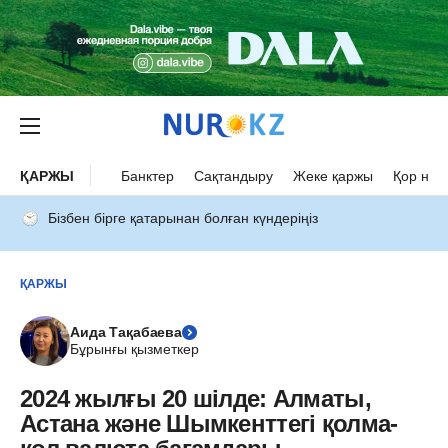
ҚАРЖЫ
Банктер
Сақтандыру
Жеке қаржы
Қор нар
Бізбен бірге қатарынан болған күндеріңіз
ҚАРЖЫ
Аида Тақабаева
Бұрынғы қызметкер
2024 жылғы 20 шілде: Алматы,
Астана және Шымкенттегі қолма-