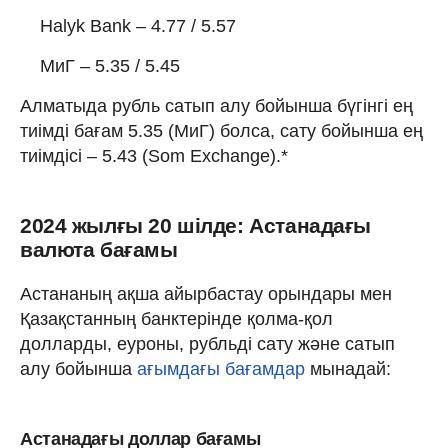
Halyk Bank – 4.77 / 5.57
МиГ – 5.35 / 5.45
Алматыда рубль сатып алу бойынша бүгінгі ең
тиімді бағам 5.35 (МиГ) болса, сату бойынша ең
тиімдісі – 5.43 (Som Exchange).*
2024 жылғы 20 шілде: Астанадағы
валюта бағамы
Астананың ақша айырбастау орындары мен
Қазақстанның банктерінде қолма-қол
долларды, еуроны, рубльді сату және сатып
алу бойынша
ағымдағы бағамдар
мынадай:
Астанадағы доллар бағамы