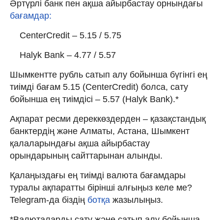
Әртүрлі банк пен ақша айырбастау орнындағы
бағамдар:
CenterCredit – 5.15 / 5.75
Halyk Bank – 4.77 / 5.57
Шымкентте рубль сатып алу бойынша бүгінгі ең
тиімді бағам 5.15 (CenterCredit) болса, сату
бойынша ең тиімдісі – 5.57 (Halyk Bank).*
Ақпарат ресми дереккөздерден – қазақстандық
банктердің және Алматы, Астана, Шымкент
қалаларындағы ақша айырбастау
орындарының сайттарынан алынды.
Қалаңыздағы ең тиімді валюта бағамдары
туралы ақпаратты бірінші алғыңыз келе ме?
Telegram-да біздің
ботқа
жазылыңыз.
*Валюталарды сату және сатып алу бойынша