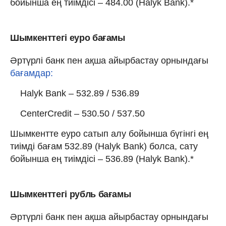
бойынша ең тиімдісі – 484.00 (Halyk Bank).*
Шымкенттегі еуро бағамы
Әртүрлі банк пен ақша айырбастау орнындағы
бағамдар:
Halyk Bank – 532.89 / 536.89
CenterCredit – 530.50 / 537.50
Шымкентте еуро сатып алу бойынша бүгінгі ең
тиімді бағам 532.89 (Halyk Bank) болса, сату
бойынша ең тиімдісі – 536.89 (Halyk Bank).*
Шымкенттегі рубль бағамы
Әртүрлі банк пен ақша айырбастау орнындағы