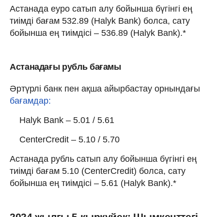
Астанада еуро сатып алу бойынша бүгінгі ең
тиімді бағам 532.89 (Halyk Bank) болса, сату
бойынша ең тиімдісі – 536.89 (Halyk Bank).*
Астанадағы рубль бағамы
Әртүрлі банк пен ақша айырбастау орнындағы
бағамдар:
Halyk Bank – 5.01 / 5.61
CenterCredit – 5.10 / 5.70
Астанада рубль сатып алу бойынша бүгінгі ең
тиімді бағам 5.10 (CenterCredit) болса, сату
бойынша ең тиімдісі – 5.61 (Halyk Bank).*
2024 жылғы 5 қыркүйек: Шымкенттегі