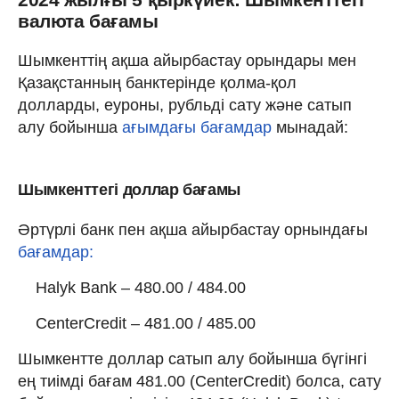
валюта бағамы
Шымкенттің ақша айырбастау орындары мен
Қазақстанның банктерінде қолма-қол
долларды, еуроны, рубльді сату және сатып
алу бойынша
ағымдағы бағамдар
мынадай:
Шымкенттегі доллар бағамы
Әртүрлі банк пен ақша айырбастау орнындағы
бағамдар:
Halyk Bank – 480.00 / 484.00
CenterCredit – 481.00 / 485.00
Шымкентте доллар сатып алу бойынша бүгінгі
ең тиімді бағам 481.00 (CenterCredit) болса, сату