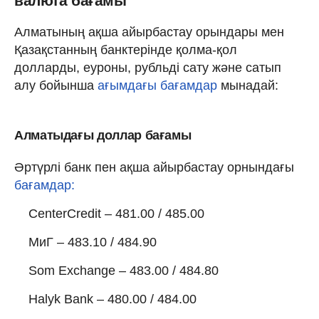
валюта бағамы
Алматының ақша айырбастау орындары мен
Қазақстанның банктерінде қолма-қол
долларды, еуроны, рубльді сату және сатып
алу бойынша
ағымдағы бағамдар
мынадай:
Алматыдағы доллар бағамы
Әртүрлі банк пен ақша айырбастау орнындағы
бағамдар:
CenterCredit – 481.00 / 485.00
МиГ – 483.10 / 484.90
Som Exchange – 483.00 / 484.80
Halyk Bank – 480.00 / 484.00