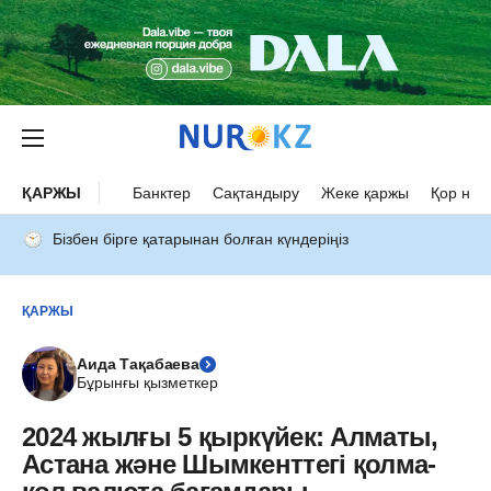
ҚАРЖЫ
Банктер
Сақтандыру
Жеке қаржы
Қор нар
Бізбен бірге қатарынан болған күндеріңіз
ҚАРЖЫ
Аида Тақабаева
Бұрынғы қызметкер
2024 жылғы 5 қыркүйек: Алматы,
Астана және Шымкенттегі қолма-