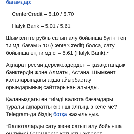
бағамдар:
CenterCredit – 5.10 / 5.70
Halyk Bank – 5.01 / 5.61
Шымкентте рубль сатып алу бойынша бүгінгі ең
тиімді бағам 5.10 (CenterCredit) болса, сату
бойынша ең тиімдісі – 5.61 (Halyk Bank).*
Ақпарат ресми дереккөздерден – қазақстандық
банктердің және Алматы, Астана, Шымкент
қалаларындағы ақша айырбастау
орындарының сайттарынан алынды.
Қалаңыздағы ең тиімді валюта бағамдары
туралы ақпаратты бірінші алғыңыз келе ме?
Telegram-да біздің
ботқа
жазылыңыз.
*Валюталарды сату және сатып алу бойынша
ең тиімді бағамдарға қатысты ақпарат