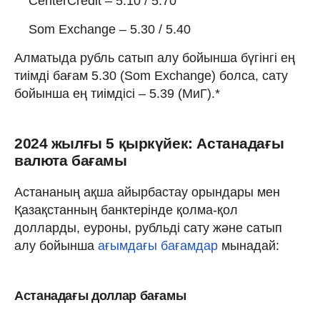
CenterCredit – 5.10 / 5.70
Som Exchange – 5.30 / 5.40
Алматыда рубль сатып алу бойынша бүгінгі ең
тиімді бағам 5.30 (Som Exchange) болса, сату
бойынша ең тиімдісі – 5.39 (МиГ).*
2024 жылғы 5 қыркүйек: Астанадағы
валюта бағамы
Астананың ақша айырбастау орындары мен
Қазақстанның банктерінде қолма-қол
долларды, еуроны, рубльді сату және сатып
алу бойынша
ағымдағы бағамдар
мынадай:
Астанадағы доллар бағамы