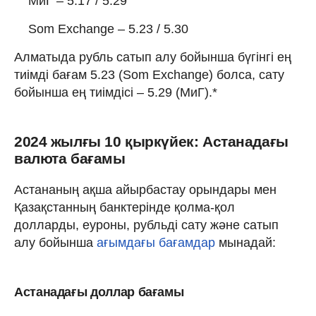
МиГ – 5.17 / 5.29
Som Exchange – 5.23 / 5.30
Алматыда рубль сатып алу бойынша бүгінгі ең
тиімді бағам 5.23 (Som Exchange) болса, сату
бойынша ең тиімдісі – 5.29 (МиГ).*
2024 жылғы 10 қыркүйек: Астанадағы
валюта бағамы
Астананың ақша айырбастау орындары мен
Қазақстанның банктерінде қолма-қол
долларды, еуроны, рубльді сату және сатып
алу бойынша
ағымдағы бағамдар
мынадай:
Астанадағы доллар бағамы