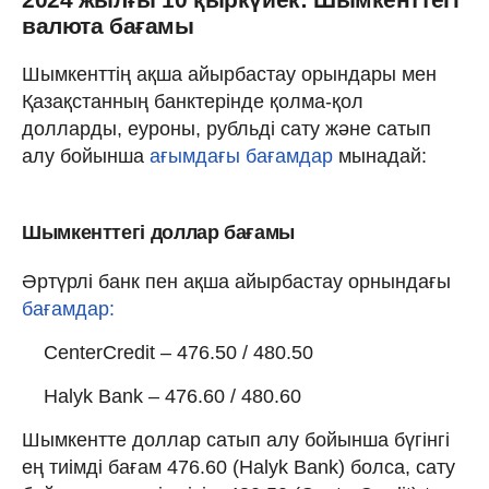
валюта бағамы
Шымкенттің ақша айырбастау орындары мен
Қазақстанның банктерінде қолма-қол
долларды, еуроны, рубльді сату және сатып
алу бойынша
ағымдағы бағамдар
мынадай:
Шымкенттегі доллар бағамы
Әртүрлі банк пен ақша айырбастау орнындағы
бағамдар:
CenterCredit – 476.50 / 480.50
Halyk Bank – 476.60 / 480.60
Шымкентте доллар сатып алу бойынша бүгінгі
ең тиімді бағам 476.60 (Halyk Bank) болса, сату