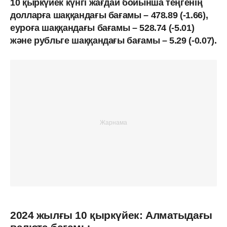
10 қыркүйек күнгі жағдай бойынша теңгенің
долларға шаққандағы бағамы – 478.89 (-1.66),
еуроға шаққандағы бағамы – 528.74 (-5.01)
және рубльге шаққандағы бағамы – 5.29 (-0.07).
2024 жылғы 10 қыркүйек: Алматыдағы