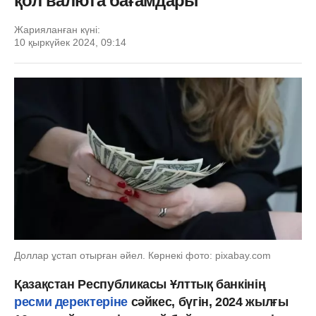
қол валюта бағамдары
Жарияланған күні:
10 қыркүйек 2024, 09:14
Доллар ұстап отырған әйел. Көрнекі фото: pixabay.com
Қазақстан Республикасы Ұлттық банкінің
ресми деректеріне
сәйкес, бүгін, 2024 жылғы