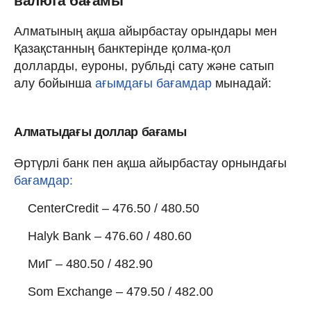
валюта бағамы
Алматының ақша айырбастау орындары мен
Қазақстанның банктерінде қолма-қол
долларды, еуроны, рубльді сату және сатып
алу бойынша
ағымдағы бағамдар
мынадай:
Алматыдағы доллар бағамы
Әртүрлі банк пен ақша айырбастау орнындағы
бағамдар:
CenterCredit – 476.50 / 480.50
Halyk Bank – 476.60 / 480.60
МиГ – 480.50 / 482.90
Som Exchange – 479.50 / 482.00