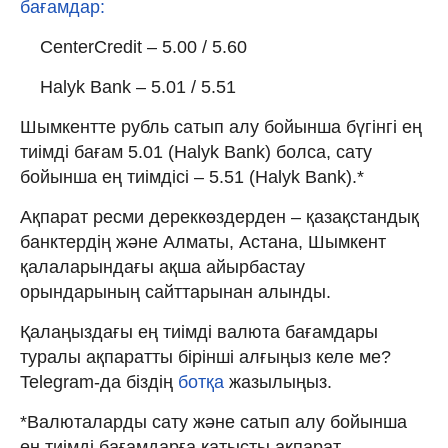
бағамдар:
CenterCredit – 5.00 / 5.60
Halyk Bank – 5.01 / 5.51
Шымкентте рубль сатып алу бойынша бүгінгі ең
тиімді бағам 5.01 (Halyk Bank) болса, сату
бойынша ең тиімдісі – 5.51 (Halyk Bank).*
Ақпарат ресми дереккөздерден – қазақстандық
банктердің және Алматы, Астана, Шымкент
қалаларындағы ақша айырбастау
орындарының сайттарынан алынды.
Қалаңыздағы ең тиімді валюта бағамдары
туралы ақпаратты бірінші алғыңыз келе ме?
Telegram-да біздің
ботқа
жазылыңыз.
*Валюталарды сату және сатып алу бойынша
ең тиімді бағамдарға қатысты ақпарат