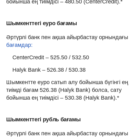
бойынша ең тиімдісі – 480.50 (CenterCredit).*
Шымкенттегі еуро бағамы
Әртүрлі банк пен ақша айырбастау орнындағы
бағамдар:
CenterCredit – 525.50 / 532.50
Halyk Bank – 526.38 / 530.38
Шымкентте еуро сатып алу бойынша бүгінгі ең
тиімді бағам 526.38 (Halyk Bank) болса, сату
бойынша ең тиімдісі – 530.38 (Halyk Bank).*
Шымкенттегі рубль бағамы
Әртүрлі банк пен ақша айырбастау орнындағы