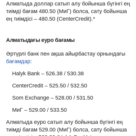
Алматыда доллар сатып алу бойынша бүгінгі ең
тиімді бағам 480.50 (МиГ) болса, сату бойынша
ең тиімдісі – 480.50 (CenterCredit).*
Алматыдағы еуро бағамы
Әртүрлі банк пен ақша айырбастау орнындағы
бағамдар:
Halyk Bank – 526.38 / 530.38
CenterCredit – 525.50 / 532.50
Som Exchange – 528.00 / 531.50
МиГ – 529.00 / 533.50
Алматыда еуро сатып алу бойынша бүгінгі ең
тиімді бағам 529.00 (МиГ) болса, сату бойынша