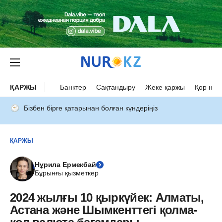
ҚАРЖЫ
Банктер
Сақтандыру
Жеке қаржы
Қор нар
Бізбен бірге қатарынан болған күндеріңіз
ҚАРЖЫ
Нұрила Ермекбай
Бұрынғы қызметкер
2024 жылғы 10 қыркүйек: Алматы,
Астана және Шымкенттегі қолма-