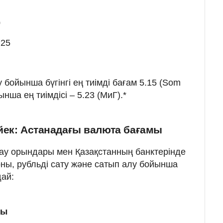
0
.25
бойынша бүгінгі ең тиімді бағам 5.15 (Som
нша ең тиімдісі – 5.23 (МиГ).*
йек: Астанадағы валюта бағамы
ау орындары мен Қазақстанның банктерінде
ны, рубльді сату және сатып алу бойынша
ай:
мы