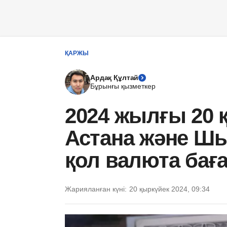
ҚАРЖЫ
Ардақ Құлтай
Бұрынғы қызметкер
2024 жылғы 20 
Астана және Шы
қол валюта ба
Жарияланған күні:
20 қыркүйек 2024, 09:34