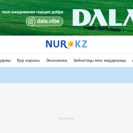
қаржы
Қор нарығы
Экономика
Зейнетақы мен жәрдемақы