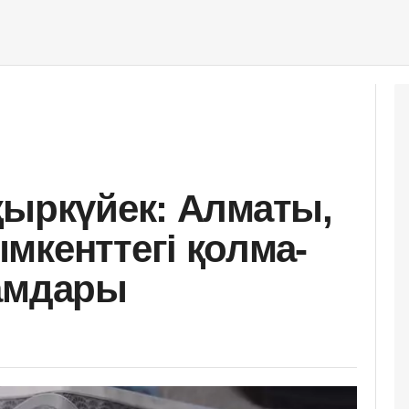
қыркүйек: Алматы,
мкенттегі қолма-
ғамдары