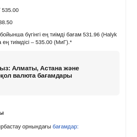
 535.00
38.50
ойынша бүгінгі ең тиімді бағам 531.96 (Halyk
ең тиімдісі – 535.00 (МиГ).*
ыз: Алматы, Астана және
-қол валюта бағамдары
мы
йырбастау орнындағы
бағамдар: