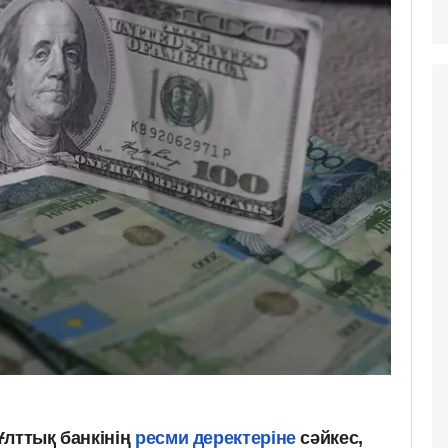
Ұлттық банкінің
ресми деректеріне
сәйкес,