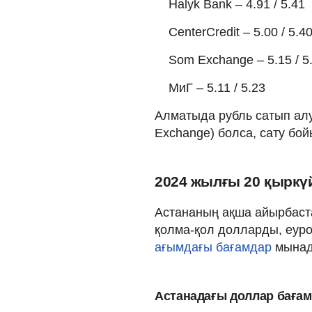
Halyk Bank – 4.91 / 5.41
CenterCredit – 5.00 / 5.4
Som Exchange – 5.15 / 5
МиГ – 5.11 / 5.23
Алматыда рубль сатып алу 
Exchange) болса, сату бойы
2024 жылғы 20 қыркү
Астананың ақша айырбаст
қолма-қол долларды, еуро
ағымдағы бағамдар
мынад
Астанадағы доллар баға