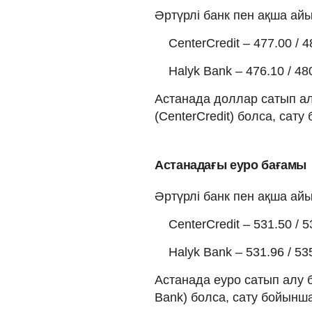
Әртүрлі банк пен ақша а
CenterCredit – 477.00 / 4
Halyk Bank – 476.10 / 48
Астанада доллар сатып алу
(CenterCredit) болса, сату 
Астанадағы еуро бағамы
Әртүрлі банк пен ақша а
CenterCredit – 531.50 / 5
Halyk Bank – 531.96 / 53
Астанада еуро сатып алу б
Bank) болса, сату бойынша 