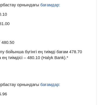
йырбастау орнындағы
бағамдар:
0.10
81.00
 480.50
 бойынша бүгінгі ең тиімді бағам 478.70
ең тиімдісі – 480.10 (Halyk Bank).*
ы
йырбастау орнындағы
бағамдар:
5.96