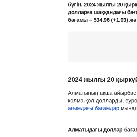
бүгін, 2024 жылғы 20 қыр
долларға шаққандағы баға
бағамы – 534.96 (+1.93) ж
2024 жылғы 20 қыркү
Алматының ақша айырбаст
қолма-қол долларды, еуро
ағымдағы бағамдар
мынад
Алматыдағы доллар бағ