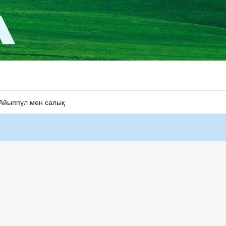
Айыппұл мен салық