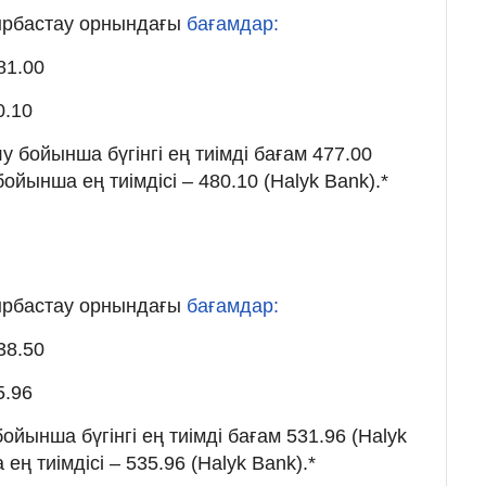
йырбастау орнындағы
бағамдар:
81.00
0.10
 бойынша бүгінгі ең тиімді бағам 477.00
бойынша ең тиімдісі – 480.10 (Halyk Bank).*
йырбастау орнындағы
бағамдар:
38.50
5.96
ойынша бүгінгі ең тиімді бағам 531.96 (Halyk
ең тиімдісі – 535.96 (Halyk Bank).*