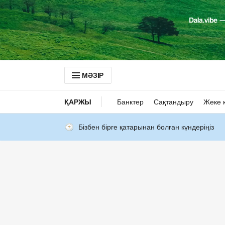
МӘЗІР
ҚАРЖЫ
Банктер
Сақтандыру
Жеке 
Бізбен бірге қатарынан болған күндеріңіз