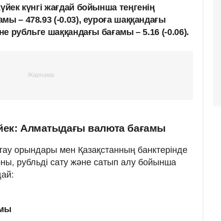
күйек күнгі жағдай бойынша теңгенің
мы – 478.93 (-0.03), еуроға шаққандағы
әне рубльге шаққандағы бағамы – 5.16 (-0.06).
йек: Алматыдағы валюта бағамы
ау орындары мен Қазақстанның банктерінде
ны, рубльді сату және сатып алу бойынша
ай:
амы