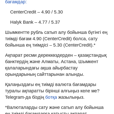
бағамдар:
CenterCredit – 4.90 / 5.30
Halyk Bank – 4.77 / 5.37
Шымкентте рубль сатып алу бойынша бүгінгі ең
тиімді бағам 4.90 (CenterCredit) болса, сату
бойынша ең тиімдісі – 5.30 (CenterCredit).*
Ақпарат ресми дереккөздерден – қазақстандық
банктердің және Алматы, Астана, Шымкент
қалаларындағы ақша айырбастау
орындарының сайттарынан алынды.
Қалаңыздағы ең тиімді валюта бағамдары
туралы ақпаратты бірінші алғыңыз келе ме?
Telegram-да біздің
ботқа
жазылыңыз.
*Валюталарды сату және сатып алу бойынша
ең тиімді бағамдарға қатысты ақпарат