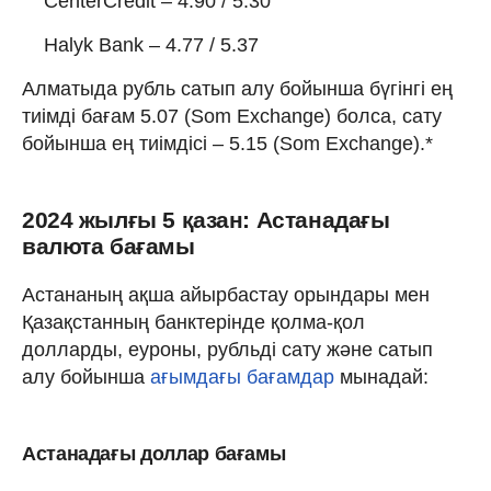
CenterCredit – 4.90 / 5.30
Halyk Bank – 4.77 / 5.37
Алматыда рубль сатып алу бойынша бүгінгі ең
тиімді бағам 5.07 (Som Exchange) болса, сату
бойынша ең тиімдісі – 5.15 (Som Exchange).*
2024 жылғы 5 қазан: Астанадағы
валюта бағамы
Астананың ақша айырбастау орындары мен
Қазақстанның банктерінде қолма-қол
долларды, еуроны, рубльді сату және сатып
алу бойынша
ағымдағы бағамдар
мынадай:
Астанадағы доллар бағамы