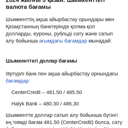
валюта бағамы
Шымкенттің ақша айырбастау орындары мен
Қазақстанның банктерінде қолма-қол
долларды, еуроны, рубльді сату және сатып
алу бойынша
ағымдағы бағамдар
мынадай:
Шымкенттегі доллар бағамы
Әртүрлі банк пен ақша айырбастау орнындағы
бағамдар:
CenterCredit – 481.50 / 485.50
Halyk Bank – 480.30 / 486.30
Шымкентте доллар сатып алу бойынша бүгінгі
ең тиімді бағам 481.50 (CenterCredit) болса, сату