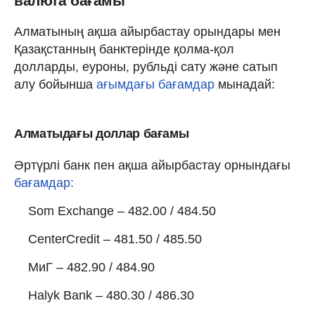
валюта бағамы
Алматының ақша айырбастау орындары мен
Қазақстанның банктерінде қолма-қол
долларды, еуроны, рубльді сату және сатып
алу бойынша
ағымдағы бағамдар
мынадай:
Алматыдағы доллар бағамы
Әртүрлі банк пен ақша айырбастау орнындағы
бағамдар:
Som Exchange – 482.00 / 484.50
CenterCredit – 481.50 / 485.50
МиГ – 482.90 / 484.90
Halyk Bank – 480.30 / 486.30