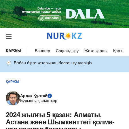
ҚАРЖЫ
Банктер
Сақтандыру
Жеке қаржы
Қор нар
Бізбен бірге қатарынан болған күндеріңіз
ҚАРЖЫ
Ардақ Құлтай
Бұрынғы қызметкер
2024 жылғы 5 қазан: Алматы,
Астана және Шымкенттегі қолма-