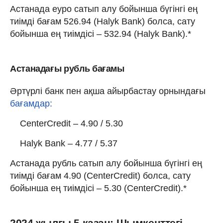
Астанада еуро сатып алу бойынша бүгінгі ең
тиімді бағам 526.94 (Halyk Bank) болса, сату
бойынша ең тиімдісі – 532.94 (Halyk Bank).*
Астанадағы рубль бағамы
Әртүрлі банк пен ақша айырбастау орнындағы
бағамдар:
CenterCredit – 4.90 / 5.30
Halyk Bank – 4.77 / 5.37
Астанада рубль сатып алу бойынша бүгінгі ең
тиімді бағам 4.90 (CenterCredit) болса, сату
бойынша ең тиімдісі – 5.30 (CenterCredit).*
2024 жылғы 5 қазан: Шымкенттегі