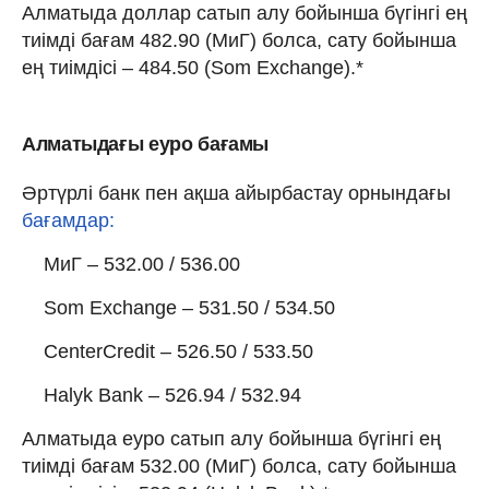
Алматыда доллар сатып алу бойынша бүгінгі ең
тиімді бағам 482.90 (МиГ) болса, сату бойынша
ең тиімдісі – 484.50 (Som Exchange).*
Алматыдағы еуро бағамы
Әртүрлі банк пен ақша айырбастау орнындағы
бағамдар:
МиГ – 532.00 / 536.00
Som Exchange – 531.50 / 534.50
CenterCredit – 526.50 / 533.50
Halyk Bank – 526.94 / 532.94
Алматыда еуро сатып алу бойынша бүгінгі ең
тиімді бағам 532.00 (МиГ) болса, сату бойынша