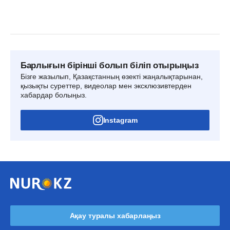
Барлығын бірінші болып біліп отырыңыз
Бізге жазылып, Қазақстанның өзекті жаңалықтарынан,
қызықты суреттер, видеолар мен эксклюзивтерден
хабардар болыңыз.
Instagram
Ақау туралы хабарлаңыз