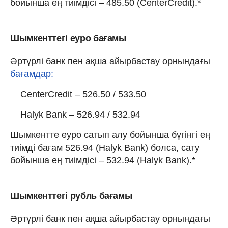
бойынша ең тиімдісі – 485.50 (CenterCredit).*
Шымкенттегі еуро бағамы
Әртүрлі банк пен ақша айырбастау орнындағы
бағамдар:
CenterCredit – 526.50 / 533.50
Halyk Bank – 526.94 / 532.94
Шымкентте еуро сатып алу бойынша бүгінгі ең
тиімді бағам 526.94 (Halyk Bank) болса, сату
бойынша ең тиімдісі – 532.94 (Halyk Bank).*
Шымкенттегі рубль бағамы
Әртүрлі банк пен ақша айырбастау орнындағы