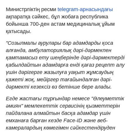
Министрліктің ресми
telegram-арнасындағы
ақпаратқа сәйкес, бұл жобаға республика
бойынша 700-ден астам медициналық ұйым
қатысады.
"Созылмалы аурулары бар адамдарды қоса
алғанда, амбулаториялық дәрі-дәрмекпен
қамтамасыз ету шеңберінде дәрі-дәрмектерді
қабылдайтын адамдарға енді қағаз рецепт алу
үшін дәрігерге жазылуға уақыт жұмсаудың
қажеті жоқ, мейіргер тағайындалған дәрі-
дәрмекті кезексіз өз бетінше бере алады.
Егде жастағы тұрғындар немесе "Әлеуметтік
әмиян" мемлекеттік сервисінің қызметтерін
пайдалана алмайтын басқа адамдар үшін
емханаға барған кезде Face-ID және веб-
камералардың көмегімен сәйкестендіруден