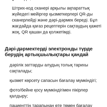
Штрих-код сканері арқылы ақпараттық
жүйедегі мейіргер қызметкерлері QR-ды
сканерлейді және дәрі-дәрмек береді. Бұл
жағдайда қағаз рецептерін сақтаудың қажеті
жоқ, QR қашан да қолжетімді.
Дәрі-дәрмектерді электронды түрде
берудің артықшылықтары қандай
дәрілік заттарды алудың толық тарихы
сақталады;
қызмет көрсету сапасын бағалау мүмкіндігі;
фото/бейне қосу мүмкіндігімен пікірлер
қалдыру;
пациенттің тарапынан өте төмен бағалау