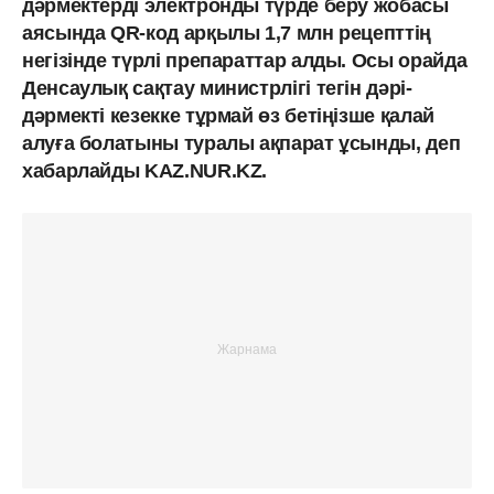
дәрмектерді электронды түрде беру жобасы
аясында QR-код арқылы 1,7 млн рецепттің
негізінде түрлі препараттар алды. Осы орайда
Денсаулық сақтау министрлігі тегін дәрі-
дәрмекті кезекке тұрмай өз бетіңізше қалай
алуға болатыны туралы ақпарат ұсынды, деп
хабарлайды KAZ.NUR.KZ.