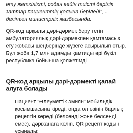
өту жеткілікті, содан кейін тиісті дәрілік
заттар пациенттің қолына беріледі", -
делінген министрлік жазбасында.
QR-код арқылы дәрі-дәрмек беру тегін
амбулаториялық дәрі-дәрмекпен қамтамасыз
ету жобасы шеңберінде жүзеге асырылып отыр.
Бұл жоба 1,7 млн адамды қамтиды әрі бүкіл
республика бойынша қолжетімді.
QR-код арқылы дәрі-дәрмекті қалай
алуға болады
Пациент "Әлеуметтік әмиян" мобильдік
қосымшасына кіреді, онда ол өзінің барлық
рецептін көреді (белсенді және белсенді
емес), дәріханаға келіп, QR рецепт кодын
ұсынады;