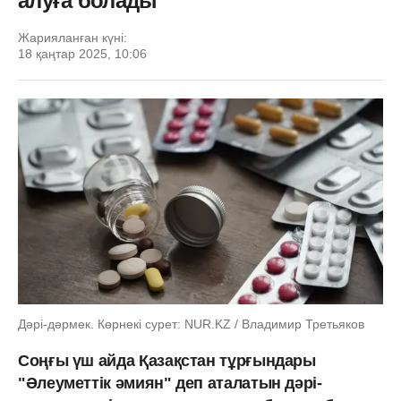
алуға болады
Жарияланған күні:
18 қаңтар 2025, 10:06
Дәрі-дәрмек. Көрнекі сурет: NUR.KZ / Владимир Третьяков
Соңғы үш айда Қазақстан тұрғындары
"Әлеуметтік әмиян" деп аталатын дәрі-