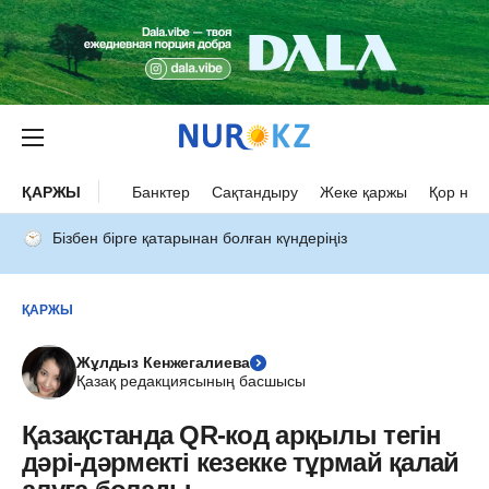
ҚАРЖЫ
Банктер
Сақтандыру
Жеке қаржы
Қор нар
Бізбен бірге қатарынан болған күндеріңіз
ҚАРЖЫ
Жұлдыз Кенжегалиева
Қазақ редакциясының басшысы
Қазақстанда QR-код арқылы тегін
дәрі-дәрмекті кезекке тұрмай қалай