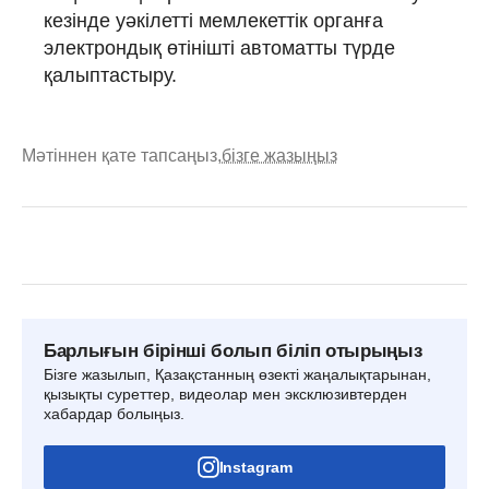
кезінде уәкілетті мемлекеттік органға
электрондық өтінішті автоматты түрде
қалыптастыру.
Мәтіннен қате тапсаңыз,
бізге жазыңыз
Барлығын бірінші болып біліп отырыңыз
Бізге жазылып, Қазақстанның өзекті жаңалықтарынан,
қызықты суреттер, видеолар мен эксклюзивтерден
хабардар болыңыз.
Instagram