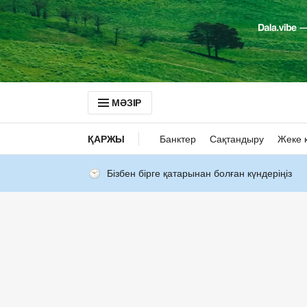
МӘЗІР
ҚАРЖЫ
Банктер
Сақтандыру
Жеке 
Бізбен бірге қатарынан болған күндеріңіз