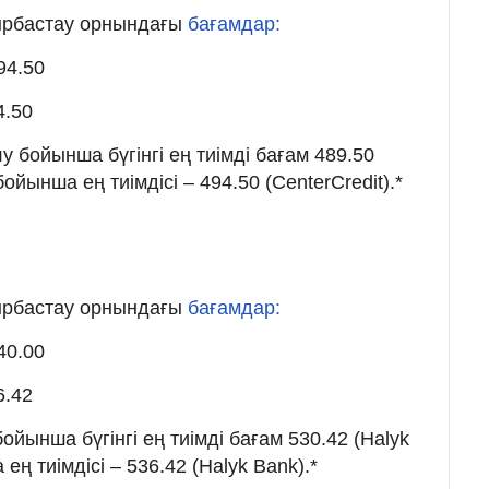
йырбастау орнындағы
бағамдар:
94.50
4.50
 бойынша бүгінгі ең тиімді бағам 489.50
бойынша ең тиімдісі – 494.50 (CenterCredit).*
йырбастау орнындағы
бағамдар:
40.00
6.42
ойынша бүгінгі ең тиімді бағам 530.42 (Halyk
ең тиімдісі – 536.42 (Halyk Bank).*