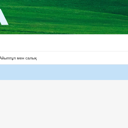
Айыппұл мен салық