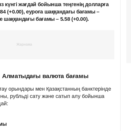
ыз күнгі жағдай бойынша теңгенің долларға
84 (+0.00), еуроға шаққандағы бағамы –
е шаққандағы бағамы – 5.58 (+0.00).
: Алматыдағы валюта бағамы
ау орындары мен Қазақстанның банктерінде
ны, рубльді сату және сатып алу бойынша
ай:
амы