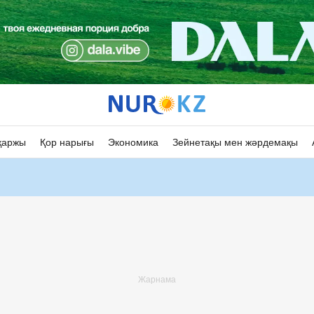
қаржы
Қор нарығы
Экономика
Зейнетақы мен жәрдемақы