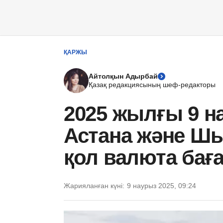
ҚАРЖЫ
Айтолқын Адырбай
Қазақ редакциясының шеф-редакторы
2025 жылғы 9 н
Астана және Шы
қол валюта ба
Жарияланған күні:
9 наурыз 2025, 09:24