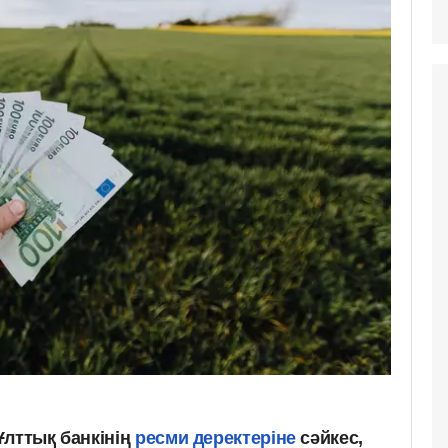
Ұлттық банкінің
ресми деректеріне
сәйкес,