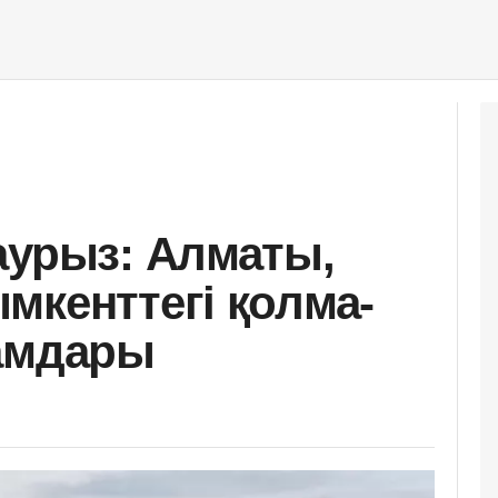
аурыз: Алматы,
мкенттегі қолма-
ғамдары