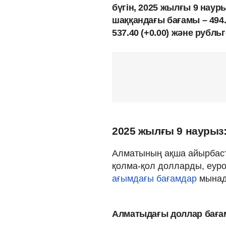
бүгін, 2025 жылғы 9 наур
шаққандағы бағамы – 494.
537.40 (+0.00) және рубльг
2025 жылғы 9 наурыз
Алматының ақша айырбаст
қолма-қол долларды, еуро
ағымдағы бағамдар
мынад
Алматыдағы доллар бағ