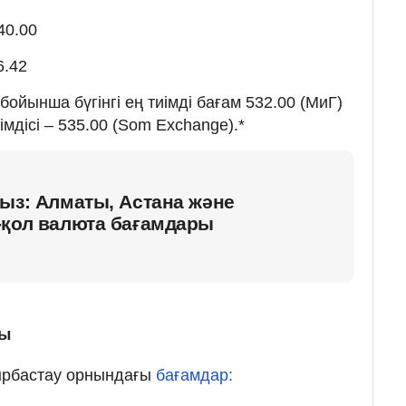
40.00
6.42
ойынша бүгінгі ең тиімді бағам 532.00 (МиГ)
імдісі – 535.00 (Som Exchange).*
ыз: Алматы, Астана және
-қол валюта бағамдары
мы
йырбастау орнындағы
бағамдар: