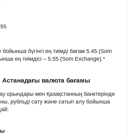
0
.55
бойынша бүгінгі ең тиімді бағам 5.45 (Som
ынша ең тиімдісі – 5.55 (Som Exchange).*
: Астанадағы валюта бағамы
ау орындары мен Қазақстанның банктерінде
ны, рубльді сату және сатып алу бойынша
ай:
мы