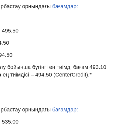
йырбастау орнындағы
бағамдар:
 495.50
4.50
94.50
 бойынша бүгінгі ең тиімді бағам 493.10
ең тиімдісі – 494.50 (CenterCredit).*
ы
йырбастау орнындағы
бағамдар:
 535.00