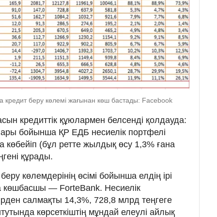
да кредит беру көлемі жағынан көш бастады: Facebook
асын кредиттік құюлармен белсенді қолдауда:
ры бойынша ҚР ЕДБ несиелік портфелі
ға көбейіп (бұл ретте жылдық өсу 1,3% ғана
еңгені құрады.
еру көлемдерінің өсімі бойынша елдің ірі
а көшбасшы — ForteBank. Несиелік
ірден салмақты 14,3%, 728,8 млрд теңгеге
тутында көрсеткіштің мұндай елеулі айлық