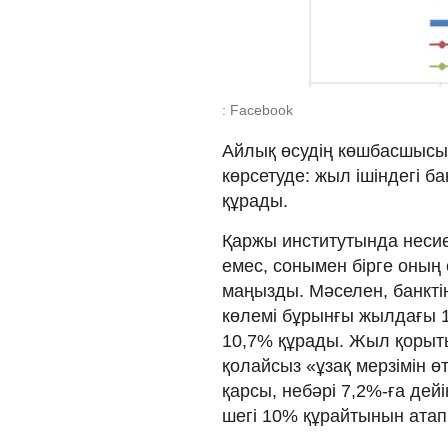
: Facebook
Айлық өсудің көшбасшысы
көрсетуде: жыл ішіндегі ба
құрады.
Қаржы институтында несие
емес, сонымен бірге оның
маңызды. Мәселен, банктің
көлемі бұрынғы жылдағы 
10,7% құрады. Жыл қоры
қолайсыз «ұзақ мерзімін 
қарсы, небәрі 7,2%-ға дейі
шегі 10% құрайтынын атап 