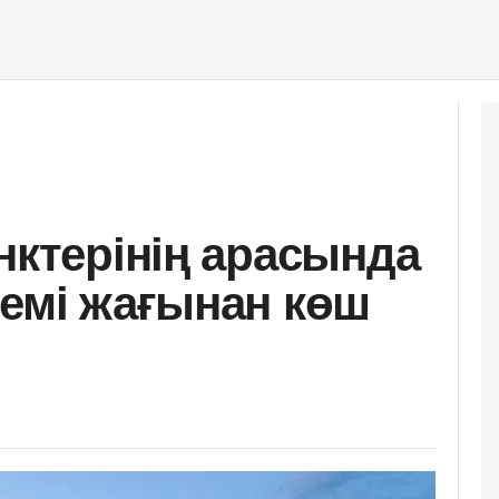
нктерінің арасында
лемі жағынан көш