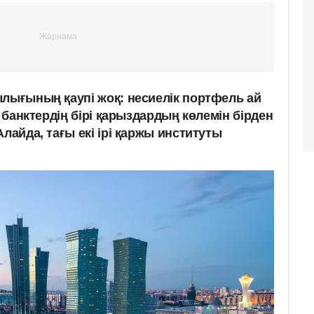
ылығының қаупі жоқ: несиелік портфель ай
і банктердің бірі қарыздардың көлемін бірден
Алайда, тағы екі ірі қаржы институты