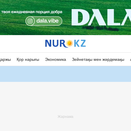
қаржы
Қор нарығы
Экономика
Зейнетақы мен жәрдемақы