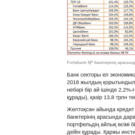
Fortebank ҚР банктерінің арасын
Банк секторы ел экономик
2018 жылдың қорытындыла
небәрі бір ай ішінде 2,2%-
құрады), қазір 13,8 трлн т
Желтоқсан айында кредит б
банктерінің арасында дар
портфельдің айлық өсімі б
дейін құрады. Қаржы инсти