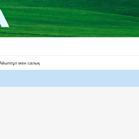
Айыппұл мен салық