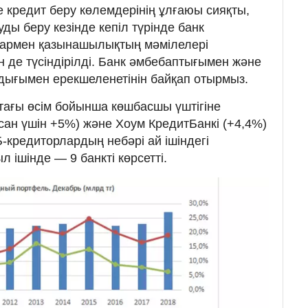
ге кредит беру көлемдерінің ұлғаюы сияқты,
ы беру кезінде кепіл түрінде банк
дармен қазынашылықтың мәмілелері
н де түсіндірілді. Банк әмбебаптығымен және
ндығымен ерекшеленетінін байқап отырмыз.
тағы өсім бойынша көшбасшы үштігіне
сан үшін +5%) және Хоум КредитБанкі (+4,4%)
ДБ-кредиторлардың небәрі ай ішіндегі
ыл ішінде — 9 банкті көрсетті.