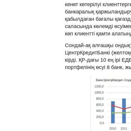
кенет көтерілуі клиенттер
банкаралық қаржыландыруд
қабылдаған бағалы қағаз
саласында көлемді өсуіме
көп клиентті қамти алаты
Сондай-ақ алғашқы ондық
ЦентрКредитБанкі (желтоқ
кірді. ҚР-дағы 10 ең ірі Е
портфелінің өсуі 8 банк, ж