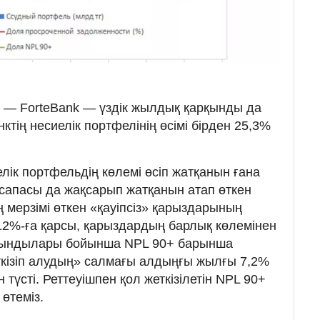
 — ForteBank — үздік жылдық қарқынды да
нктің несиелік портфелінің өсімі бірден 25,3%
лік портфельдің көлемі өсіп жатқанын ғана
 сапасы да жақсарып жатқанын атап өткен
 мерзімі өткен «қауіпсіз» қарыздарының
12%-ға қарсы, қарыздардың барлық көлемінен
тындылары бойынша NPL 90+ барынша
өткізіп алудың» салмағы алдыңғы жылғы 7,2%
н түсті. Реттеуішпен қол жеткізілетін NPL 90+
өтеміз.