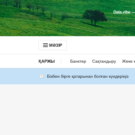
МӘЗІР
ҚАРЖЫ
Банктер
Сақтандыру
Жеке 
Бізбен бірге қатарынан болған күндеріңіз