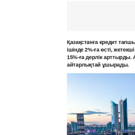
Қазақстанға кредит тапш
ішінде 2%-ға өсті, жетекш
15%-ға дерлік арттырды. 
айтарлықтай ұшырады.