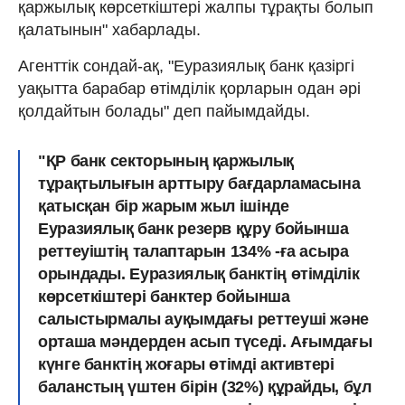
қаржылық көрсеткіштері жалпы тұрақты болып
қалатынын" хабарлады.
Агенттік сондай-ақ, "Еуразиялық банк қазіргі
уақытта барабар өтімділік қорларын одан әрі
қолдайтын болады" деп пайымдайды.
"ҚР банк секторының қаржылық
тұрақтылығын арттыру бағдарламасына
қатысқан бір жарым жыл ішінде
Еуразиялық банк резерв құру бойынша
реттеуіштің талаптарын 134% -ға асыра
орындады. Еуразиялық банктің өтімділік
көрсеткіштері банктер бойынша
салыстырмалы ауқымдағы реттеуші және
орташа мәндерден асып түседі. Ағымдағы
күнге банктің жоғары өтімді активтері
баланстың үштен бірін (32%) құрайды, бұл