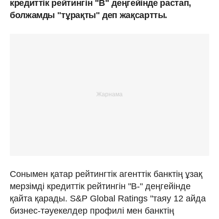
кредиттік рейтингін "В" деңгейінде растап,
болжамды "тұрақты" деп жақсартты.
Сонымен қатар рейтингтік агенттік банктің ұзақ
мерзімді кредиттік рейтингін "В-" деңгейінде
қайта қарады. S&P Global Ratings "таяу 12 айда
бизнес-тәуекелдер профилі мен банктің