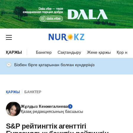
ҚАРЖЫ
Банктер
Сақтандыру
Жеке қаржы
Қор нар
Бізбен бірге қатарынан болған күндеріңіз
ҚАРЖЫ
БАНКТЕР
Жұлдыз Кенжегалиева
Қазақ редакциясының басшысы
S&P рейтингтік агенттігі