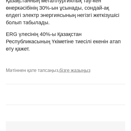
Қазақстанның металлургиялық тау-кен
өнеркәсібінің 30%-ын ұсынады, сондай-ақ
елдегі электр энергиясының негізгі жеткізушісі
болып табылады.
ERG үлесінің 40%-ы Қазақстан
Республикасының Үкіметіне тиесілі екенін атап
өту қажет.
Мәтіннен қате тапсаңыз,
бізге жазыңыз