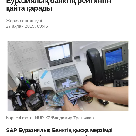
Еуразиялық банктің рейтингін
қайта қарады
Жарияланған күні:
27 ақпан 2019, 09:45
Көрнекі фото: NUR.KZ/Владимир Третьяков
S&P Еуразиялық Банктің қысқа мерзімді