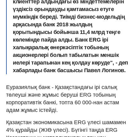
клиенттер алдындағы өз міндеттемелерін
үздіксіз орындауды қамтамасыз етуге
мүмкіндік береді. Тиімді бизнес-модельдің
арқасында банк 2018 жылдың
қорытындысы бойынша 11,4 млрд теңге
көлемінде пайда алды. Банк ERG ірі
халықаралық өнеркәсіптік тобының
акционерлері болып табылатын меншік
иелері тарапынан кең қолдау көруде", - деп
хабарлады банк басшысы Павел Логинов.
Еуразиялық банк - Қазақстандағы ірі салық
төлеуші және жұмыс беруші ERG тобының
корпоративтік банкі, топта 60 000-нан астам
адам жұмыс істейді.
Қазақстан экономикасына ERG үлесі шамамен
4% құрайды (ЖІӨ үлесі). Бүгінгі таңда ERG