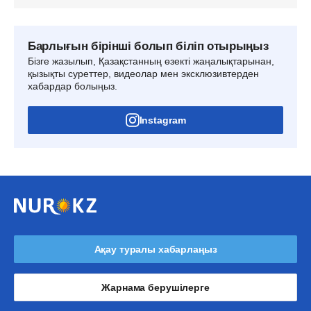
Барлығын бірінші болып біліп отырыңыз
Бізге жазылып, Қазақстанның өзекті жаңалықтарынан,
қызықты суреттер, видеолар мен эксклюзивтерден
хабардар болыңыз.
Instagram
Ақау туралы хабарлаңыз
Жарнама берушілерге