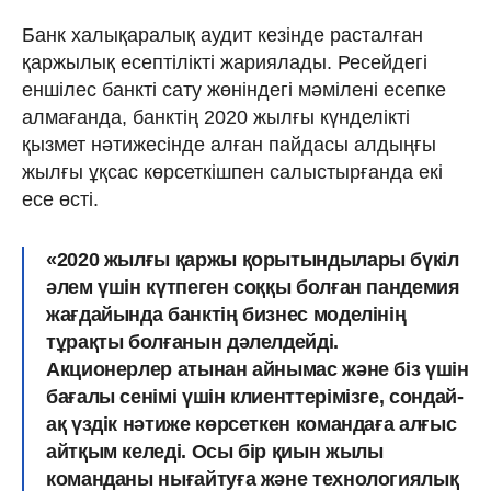
Банк халықаралық аудит кезінде расталған
қаржылық есептілікті жариялады. Ресейдегі
еншілес банкті сату жөніндегі мәмілені есепке
алмағанда, банктің 2020 жылғы күнделікті
қызмет нәтижесінде алған пайдасы алдыңғы
жылғы ұқсас көрсеткішпен салыстырғанда екі
есе өсті.
«2020 жылғы қаржы қорытындылары бүкіл
әлем үшін күтпеген соққы болған пандемия
жағдайында банктің бизнес моделінің
тұрақты болғанын дәлелдейді.
Акционерлер атынан айнымас және біз үшін
бағалы сенімі үшін клиенттерімізге, сондай-
ақ үздік нәтиже көрсеткен командаға алғыс
айтқым келеді. Осы бір қиын жылы
команданы нығайтуға және технологиялық