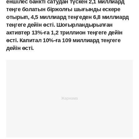
еншілес банкті сатудан түскен 2,1 миллиард
теңге болатын біржолғы шығынды ескере
отырып, 4,5 миллиард теңгеден 6,8 миллиард
теңгеге дейін өсті. Шоғырландырылған
активтер 13%-ға 1,2 триллион теңгеге дейін
өсті. Капитал 10%-ға 109 миллиард теңгеге
дейін өсті.