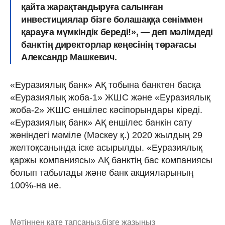
қайта жарақтандыруға салынған
инвестициялар бізге болашаққа сеніммен
қарауға мүмкіндік береді!», — деп мәлімдеді
банктің директорлар кеңесінің төрағасы
Александр Машкевич.
«Еуразиялық банк» АҚ тобына банктен басқа
«Еуразиялық жоба-1» ЖШС және «Еуразиялық
жоба-2» ЖШС еншілес кәсіпорындары кіреді.
«Еуразиялық банк» АҚ еншілес банкін сату
жөніндегі мәміле (Мәскеу қ.) 2020 жылдың 29
желтоқсанында іске асырылды. «Еуразиялық
қаржы компаниясы» АҚ банктің бас компаниясы
болып табылады және банк акцияларының
100%-на ие.
Мәтіннен қате тапсаңыз,
бізге жазыңыз