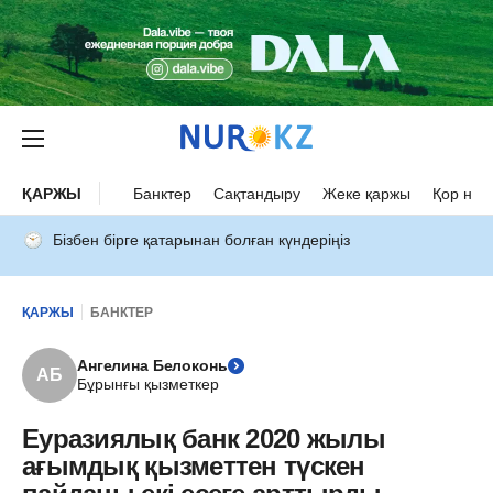
ҚАРЖЫ
Банктер
Сақтандыру
Жеке қаржы
Қор нар
Бізбен бірге қатарынан болған күндеріңіз
ҚАРЖЫ
БАНКТЕР
Ангелина Белоконь
АБ
Бұрынғы қызметкер
Еуразиялық банк 2020 жылы
ағымдық қызметтен түскен