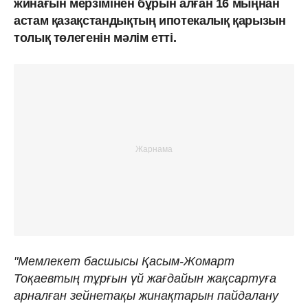
жинағын мерзімінен бұрын алған 16 мыңнан
астам қазақстандықтың ипотекалық қарызын
толық төлегенін мәлім етті.
"Мемлекет басшысы Қасым-Жомарт
Тоқаевтың тұрғын үй жағдайын жақсартуға
арналған зейнетақы жинақтарын пайдалану