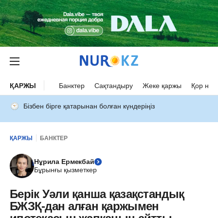
ҚАРЖЫ
Банктер
Сақтандыру
Жеке қаржы
Қор нар
Бізбен бірге қатарынан болған күндеріңіз
ҚАРЖЫ
БАНКТЕР
Нұрила Ермекбай
Бұрынғы қызметкер
Берік Уәли қанша қазақстандық
БЖЗҚ-дан алған қаржымен