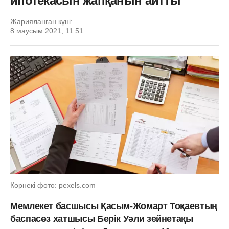
ипотекасын жапқанын айтты
Жарияланған күні:
8 маусым 2021, 11:51
Көрнекі фото: pexels.com
Мемлекет басшысы Қасым-Жомарт Тоқаевтың
баспасөз хатшысы Берік Уәли зейнетақы