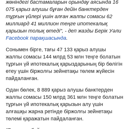
жөніндегі бастамаларын орындау аясында 16
075 қарыз алушы бұған дейін банктерден
тұрғын үйлері үшін алған жалпы сомасы 62
миллиард 41 миллион теңге ипотекалық
қарызын толық өтеді", - деп жазды Берік Уәли
Facebook парақшасында
.
Сонымен бірге, тағы 47 133 қарыз алушы
жалпы сомасы 144 млрд 53 млн теңге болатын
тұрғын үй ипотекалық қарыздарының бір бөлігін
өтеу үшін біржолғы зейнетақы төлем жүйесін
пайдаланған.
Одан бөлек, 8 889 қарыз алушы банктерден
жалпы сомасы 150 млрд 361 млн теңге болатын
тұрғын үй ипотекалық қарызын алу үшін
алғашқы жарна ретінде біржолғы зейнетақы
төлемі қаражатын пайдаланған.