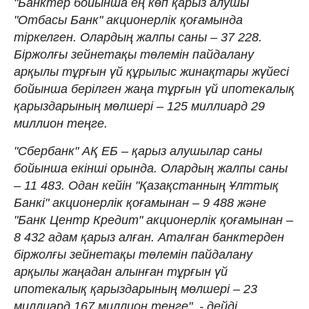
"Банктер бойынша ең көп қарыз алушы
"Отбасы Банк" акционерлік қоғамында
тіркелген. Олардың жалпы саны – 37 228.
Біржолғы зейнетақы төлемін пайдалану
арқылы тұрғын үй құрылыс жинақтары жүйесі
бойынша берілген жаңа тұрғын үй ипотекалық
қарыздарының мөлшері – 125 миллиард 29
миллион теңге.
"Сбербанк" АҚ ЕБ – қарыз алушылар саны
бойынша екінші орында. Олардың жалпы саны
– 11 483. Одан кейін "Қазақстанның Ұлттық
Банкі" акционерлік қоғамынан – 9 488 және
"Банк Центр Кредит" акционерлік қоғамынан –
8 432 адам қарыз алған. Аталған банктерден
біржолғы зейнетақы төлемін пайдалану
арқылы жаңадан алынған тұрғын үй
ипотекалық қарыздарының мөлшері – 23
миллиард 167 миллион теңге", - дейді