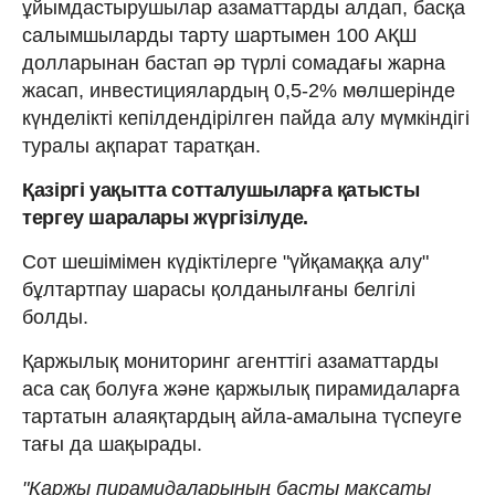
ұйымдастырушылар азаматтарды алдап, басқа
салымшыларды тарту шартымен 100 АҚШ
долларынан бастап әр түрлі сомадағы жарна
жасап, инвестициялардың 0,5-2% мөлшерінде
күнделікті кепілдендірілген пайда алу мүмкіндігі
туралы ақпарат таратқан.
Қазіргі уақытта сотталушыларға қатысты
тергеу шаралары жүргізілуде.
Сот шешімімен күдіктілерге "үйқамаққа алу"
бұлтартпау шарасы қолданылғаны белгілі
болды.
Қаржылық мониторинг агенттігі азаматтарды
аса сақ болуға және қаржылық пирамидаларға
тартатын алаяқтардың айла-амалына түспеуге
тағы да шақырады.
"Қаржы пирамидаларының басты мақсаты