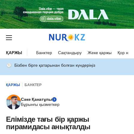
ҚАРЖЫ
Банктер
Сақтандыру
Жеке қаржы
Қор нар
Бізбен бірге қатарынан болған күндеріңіз
ҚАРЖЫ
БАНКТЕР
Сәке Қанатұлы
Бұрынғы қызметкер
Елімізде тағы бір қаржы
пирамидасы анықталды