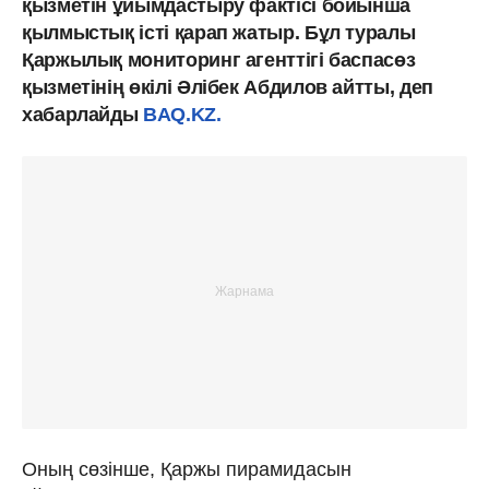
қызметін ұйымдастыру фактісі бойынша
қылмыстық істі қарап жатыр. Бұл туралы
Қаржылық мониторинг агенттігі баспасөз
қызметінің өкілі Әлібек Абдилов айтты, деп
хабарлайды
BAQ.KZ.
Оның сөзінше, Қаржы пирамидасын