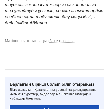
тәуекелсіз және күш-жігерсіз өз капиталын
тез ұлғайтуды ұсынып, сенгіш азаматтардың
есебінен ақша табу екенін білу маңызды", -
деді Әлібек Абдилов.
Мәтіннен қате тапсаңыз,
бізге жазыңыз
Барлығын бірінші болып біліп отырыңыз
Бізге жазылып, Қазақстанның өзекті жаңалықтарынан,
қызықты суреттер, видеолар мен эксклюзивтерден
хабардар болыңыз.