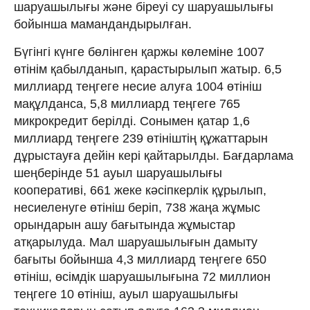
шаруашылығы және біреуі су шаруашылығы
бойынша мамандандырылған.
Бүгінгі күнге бөлінген қаржы көлеміне 1007
өтінім қабылданып, қарастырылып жатыр. 6,5
миллиард теңгеге несие алуға 1004 өтініш
мақұлданса, 5,8 миллиард теңгеге 765
микрокредит берілді. Сонымен қатар 1,6
миллиард теңгеге 239 өтініштің құжаттарын
дұрыстауға дейін кері қайтарылды. Бағдарлама
шеңберінде 51 ауыл шаруашылығы
кооперативі, 661 жеке кәсіпкерлік құрылып,
несиеленуге өтініш беріп, 738 жаңа жұмыс
орындарын ашу бағытында жұмыстар
атқарылуда. Мал шаруашылығын дамыту
бағыты бойынша 4,3 миллиард теңгеге 650
өтініш, өсімдік шаруашылығына 72 миллион
теңгеге 10 өтініш, ауыл шаруашылығы