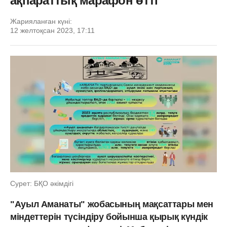
ақпараттық марафон өтті
Жарияланған күні:
12 желтоқсан 2023, 17:11
Сурет: БҚО әкімдігі
"Ауыл Аманаты" жобасының мақсаттары мен
міндеттерін түсіндіру бойынша қырық күндік