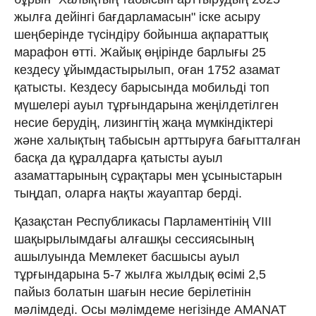
жылға дейінгі бағдарламасын" іске асыру
шеңберінде түсіндіру бойынша ақпараттық
марафон өтті. Жайық өңірінде барлығы 25
кездесу ұйымдастырылып, оған 1752 азамат
қатысты. Кездесу барысында мобильді топ
мүшелері ауыл тұрғындарына жеңілдетілген
несие берудің, лизингтің жаңа мүмкіндіктері
және халықтың табысын арттыруға бағытталған
басқа да құралдарға қатысты ауыл
азаматтарының сұрақтары мен ұсыныстарын
тыңдап, оларға нақты жауаптар берді.
Қазақстан Республикасы Парламентінің VIII
шақырылымдағы алғашқы сессиясының
ашылуында Мемлекет басшысы ауыл
тұрғындарына 5-7 жылға жылдық өсімі 2,5
пайыз болатын шағын несие берілетінін
мәлімдеді. Осы мәлімдеме негізінде AMANAT