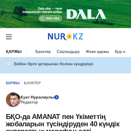
ҚАРЖЫ
Банктер
Сақтандыру
Жеке қаржы
Қор нар
Бізбен бірге қатарынан болған күндеріңіз
ҚАРЖЫ
БАНКТЕР
Куат Нуралиулы
Редактор
БҚО-да AMANAT пен Үкіметтің
жобаларын түсіндіруден 40 күндік