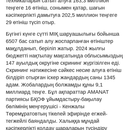
техникаларын сатып алуға 163,3 миллион
теңгеге 16 өтініш, сонымен қатар, шағын
кәсіпкерлікті дамытуға 202,5 миллион теңгеге
29 өтініш түсіп отыр.
Бүгінгі күнге сүтті МІҚ шаруашылығы бойынша
6507 бас сатып алу жоспарланған өтініштер
мақұлданып, беріліп жатыр. 2024 жылғы
бюджетті нақтылау мақсатында облысымыздың
147 ауылдық округіне скрининг жүргізілген еді.
Скрининг нәтижесіне сәйкес несие алуға өтініш
білдіріп отырған іскер жандардың саны 1345
адам. Жобалардың болжамды құны 9,1
миллиард теңге. Бұл ақпараттар AMANAT
партиясы БҚОФ ұйымдастыру-бақылау
бөлімінің меңгерушісі - Кенжалы
Төремұратовтың тікелей эфирінде егжей-
тегжейлі баяндалды. Халыққа мұндай
кәсіпкерлікті қолдау шараларын түсіндіру