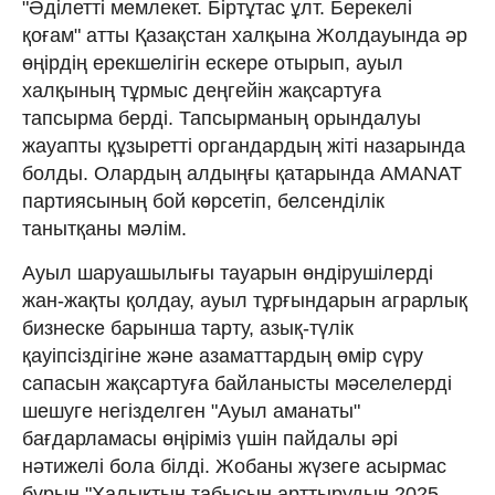
"Әділетті мемлекет. Біртұтас ұлт. Берекелі
қоғам" атты Қазақстан халқына Жолдауында әр
өңірдің ерекшелігін ескере отырып, ауыл
халқының тұрмыс деңгейін жақсартуға
тапсырма берді. Тапсырманың орындалуы
жауапты құзыретті органдардың жіті назарында
болды. Олардың алдыңғы қатарында AMANAT
партиясының бой көрсетіп, белсенділік
танытқаны мәлім.
Ауыл шаруашылығы тауарын өндірушілерді
жан-жақты қолдау, ауыл тұрғындарын аграрлық
бизнеске барынша тарту, азық-түлік
қауіпсіздігіне және азаматтардың өмір сүру
сапасын жақсартуға байланысты мәселелерді
шешуге негізделген "Ауыл аманаты"
бағдарламасы өңіріміз үшін пайдалы әрі
нәтижелі бола білді. Жобаны жүзеге асырмас
бұрын "Халықтың табысын арттырудың 2025