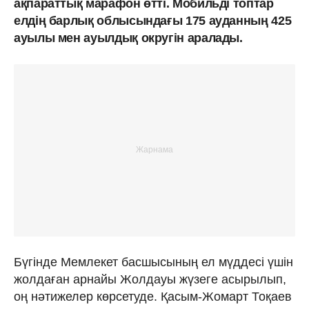
ақпараттық марафон өтті. Мобильді топтар
елдің барлық облысындағы 175 ауданның 425
ауылы мен ауылдық округін аралады.
Бүгінде Мемлекет басшысының ел мүддесі үшін
жолдаған арнайы Жолдауы жүзеге асырылып,
оң нәтижелер көрсетуде. Қасым-Жомарт Тоқаев