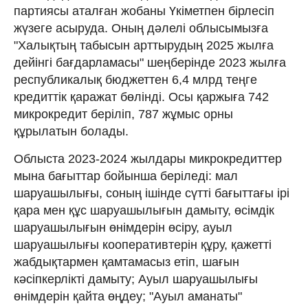
партиясы аталған жобаны Үкіметпен бірлесіп
жүзеге асыруда. Оның дәлелі облысымызға
"Халықтың табысын арттырудың 2025 жылға
дейінгі бағдарламасы" шеңберінде 2023 жылға
республикалық бюджеттен 6,4 млрд теңге
кредиттік қаражат бөлінді. Осы қаржыға 742
микрокредит беріліп, 787 жұмыс орны
құрылатын болады.
Облыста 2023-2024 жылдары микрокредиттер
мына бағыттар бойынша беріледі: мал
шаруашылығы, соның ішінде сүтті бағыттағы ірі
қара мен құс шаруашылығын дамыту, өсімдік
шаруашылығын өнімдерін өсіру, ауыл
шаруашылығы кооперативтерін құру, қажетті
жабдықтармен қамтамасыз етіп, шағын
кәсіпкерлікті дамыту; Ауыл шаруашылығы
өнімдерін қайта өңдеу; "Ауыл аманаты"