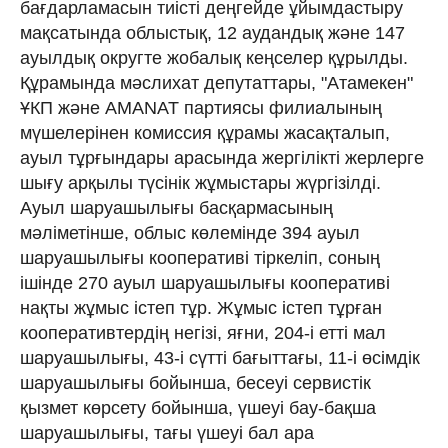
бағдарламасын тиісті деңгейде ұйымдастыру
мақсатында облыстық, 12 аудандық және 147
ауылдық округте жобалық кеңселер құрылды.
Құрамында мәслихат депутаттары, "Атамекен"
ҰКП және AMANAT партиясы филиалының
мүшелерінен комиссия құрамы жасақталып,
ауыл тұрғындары арасында жергілікті жерлерге
шығу арқылы түсінік жұмыстары жүргізілді.
Ауыл шаруашылығы басқармасының
мәліметінше, облыс көлемінде 394 ауыл
шаруашылығы кооперативі тіркеліп, соның
ішінде 270 ауыл шаруашылығы кооперативі
нақты жұмыс істеп тұр. Жұмыс істеп тұрған
кооперативтердің негізі, яғни, 204-і етті мал
шаруашылығы, 43-і сүтті бағыттағы, 11-і өсімдік
шаруашылығы бойынша, бесеуі сервистік
қызмет көрсету бойынша, үшеуі бау-бақша
шаруашылығы, тағы үшеуі бал ара