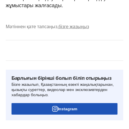
жұмыстары жалғасады.
Мәтіннен қате тапсаңыз,
бізге жазыңыз
Барлығын бірінші болып біліп отырыңыз
Бізге жазылып, Қазақстанның өзекті жаңалықтарынан,
қызықты суреттер, видеолар мен эксклюзивтерден
хабардар болыңыз.
Instagram