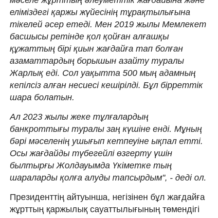
еліміздегі қаржы жүйесінің тұрақтылығына
тікелей әсер етеді. Мен 2019 жылы Мемлекет
басшысы ретінде қол қойған алғашқы
құжаттың бірі қиын жағдайға тап болған
азаматтардың борышын азайту туралы
Жарлық еді. Сол уақытта 500 мың адамның
кепілсіз алған несиесі кешірілді. Бұл бірреттік
шара болатын.
Ал 2023 жылы жеке тұлғалардың
банкроттығы туралы заң күшіне енді. Мұның
бәрі мәселенің ушығып кетпеуіне ықпал етті.
Осы жағдайды түбегейлі өзгерту үшін
былтырғы Жолдауымда Үкіметке тың
шараларды қолға алуды тапсырдым", - деді ол.
Президенттің айтуынша, негізінен бұл жағдайға
жұрттың қаржылық сауаттылығының төмендігі