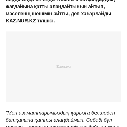
жағдайына қатты алаңдайтынын айтып,
мәселенің шешімін айтты, деп хабарлайды
KAZ.NUR.KZ тілшісі.
"Мен азаматтарымыздың қарыз­ға белшеден
батқанына қатты алаң­даймын. Себебі бұл
мәселе жұрттың әлеуметтік жағдайына және