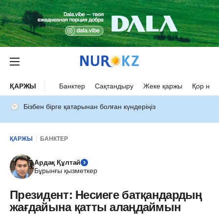
ҚАРЖЫ
Банктер
Сақтандыру
Жеке қаржы
Қор нар
Бізбен бірге қатарынан болған күндеріңіз
ҚАРЖЫ
БАНКТЕР
Ардақ Құлтай
Бұрынғы қызметкер
Президент: Несиеге батқандардың
жағдайына қатты алаңдаймын