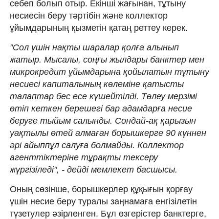
себеп болып отыр. Екінші жағынан, тұтыну
несиесін беру тәртібін және коллектор
ұйымдарының қызметін қатаң реттеу керек.
"Сол үшін нақты шаралар қолға алынып
жатыр. Мысалы, соңғы жылдары банктер мен
микрокредит ұйымдарына қойылатын тұтыну
несиесі капиталының көлеміне қатысты
талаптар бес есе күшейтілді. Төлеу мерзімі
өтіп кеткен берешегі бар адамдарға несие
беруге тыйым салынды. Сондай-ақ қарызын
уақтылы өтей алмаған борышкерге 90 күннен
әрі айыппұл салуға болмайды. Коллектор
агенттіктеріне тұрақты тексеру
жүргізіледі", - дейді мемлекет басшысы.
Оның сөзінше, борышкерлер құқығын қорғау
үшін несие беру туралы заңнамаға ен­гізілетін
түзетулер әзірленген. Бұл өз­герістер банктерге,