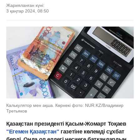
Жарияланған күні:
3 қаңтар 2024, 08:50
Калькулятор мен ақша. Көрнекі фото: NUR.KZ/Владимир
Третьяков
Қазақстан президенті Қасым-Жомарт Тоқаев
"Егемен Қазақстан"
газетіне көлемді сұхбат
берді. Онда ол елдегі несиеге батқандардың