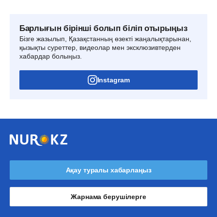
Барлығын бірінші болып біліп отырыңыз
Бізге жазылып, Қазақстанның өзекті жаңалықтарынан,
қызықты суреттер, видеолар мен эксклюзивтерден
хабардар болыңыз.
Instagram
Ақау туралы хабарлаңыз
Жарнама берушілерге