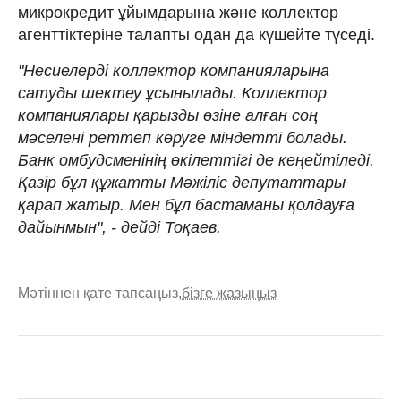
микрокредит ұйым­­дарына және коллектор
агент­тік­теріне талапты одан да күшейте түседі.
"Несиелерді коллектор компаниялары­на
сатуды шектеу ұсынылады. Коллек­тор
компания­лары қарызды өзіне ал­ған соң
мәселені реттеп көруге мін­дет­ті болады.
Банк омбудсменінің өкі­лет­тігі де кеңейтіледі.
Қазір бұл құжат­ты Мәжіліс депутаттары
қарап жатыр. Мен бұл бас­таманы қолдауға
дайынмын", - дейді Тоқаев.
Мәтіннен қате тапсаңыз,
бізге жазыңыз