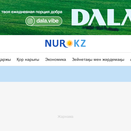
қаржы
Қор нарығы
Экономика
Зейнетақы мен жәрдемақы