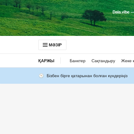
МӘЗІР
ҚАРЖЫ
Банктер
Сақтандыру
Жеке 
Бізбен бірге қатарынан болған күндеріңіз