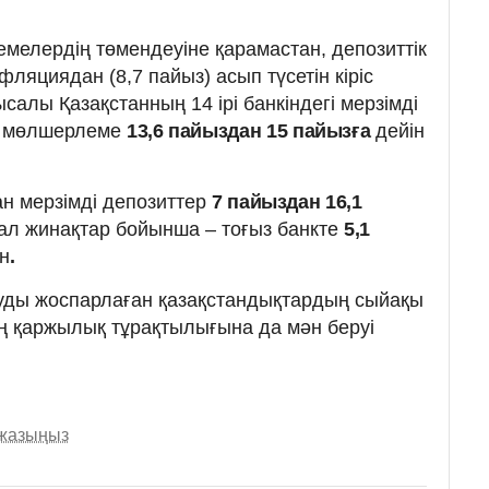
елердің төмендеуіне қарамастан, депозиттік
нфляциядан (8,7 пайыз) асып түсетін кіріс
ысалы Қазақстанның 14 ірі банкіндегі мерзімді
а мөлшерлеме
13,6 пайыздан 15 пайызға
дейін
ан мерзімді депозиттер
7 пайыздан 16,1
 ал жинақтар бойынша – тоғыз банкте
5,1
н
.
ашуды жоспарлаған қазақстандықтардың сыйақы
ің қаржылық тұрақтылығына да мән беруі
 жазыңыз