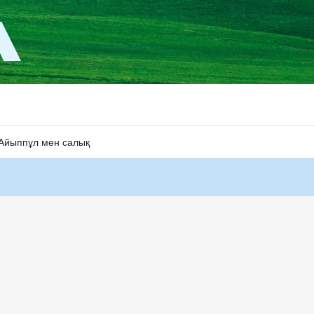
Айыппұл мен салық