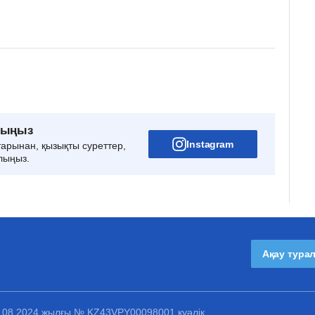
рыңыз
Instagram
тарынан, қызықты суреттер,
лыңыз.
Ақау тура
1.08.2024 жылғы № KZ43VPY00098001 куәлік.