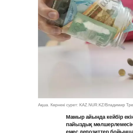
Ақша. Көрнекі сурет: KAZ.NUR.KZ/Владимир Тре
Мамыр айында кейбір екін
пайыздық мөлшерлемесін 
емес депозиттер бойынша