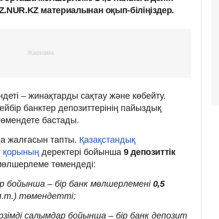
Z.NUR.KZ материалынан оқып-біліңіздер.
ндеті – жинақтарды сақтау және көбейту.
ейбір банктер депозиттерінің пайыздық
төмендете бастады.
да жалғасын тапты.
Қазақстандық
у қорының
деректері бойынша
9 депозиттік
мөлшерлеме төмендеді:
р бойынша – бір банк мөлшерлемені
0,5
.т.) төмендетті;
імді салымдар бойынша – бір банк депозит