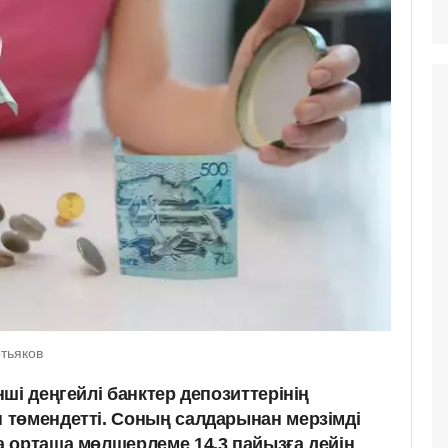
тьяков
ші деңгейлі банктер депозиттерінің
төмендетті. Соның салдарынан мерзімді
 орташа мөлшерлеме 14,3 пайызға дейін