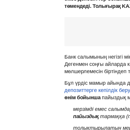
төмендеді. Толығырақ KA
Банк салымының негізгі мі
Дегенмен соңғы айларда к
мөлшерлемесін біртіндеп 
Бұл үрдіс мамыр айында 
депозиттерге кепілдік бер
өнім бойынша
пайыздық 
мерзімді емес салымда
пайыздық
тармаққа (п
толықтырылатын мерз