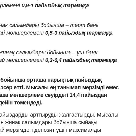
ерлемені
0,9-1 пайыздық тармаққа
ақ салымдары бойынша – төрт банк
рай мөлшерлемені
0,5-3 пайыздық
тармаққа
инақ салымдары бойынша – үш банк
рай мөлшерлемені
0,3-0,4 пайыздық тармаққа
р бойынша орташа нарықтық пайыздық
 әсер етті. Мысалы ең танымал мерзімді емес
ша мөлшерлеме сәуірдегі 14,4 пайыздан
ейін төмендеді.
 пайыздарды арттыруды жалғастырды. Мысалы
ын жинақ салымдары бойынша сыйақы
ай мерзімдегі депозит үшін максималды