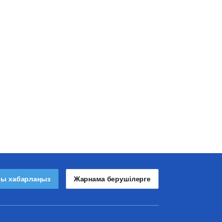
лы хабарлаңыз
Жарнама берушілерге