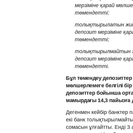
мерзіміне қарай мөлш
төмендетті;
толықтырылатын жин
депозит мерзіміне қа
төмендетті;
толықтырылмайтын ж
депозит мерзіміне қа
төмендетті.
Бұл төмендеу депозитте
мөлшерлемеге белгілі бір
депозиттер бойынша орта
мамырдағы 14,3 пайызға д
Дегенмен кейбір банктер
екі банк толықтырылмайт
сомасын ұлғайтты. Енді 3 