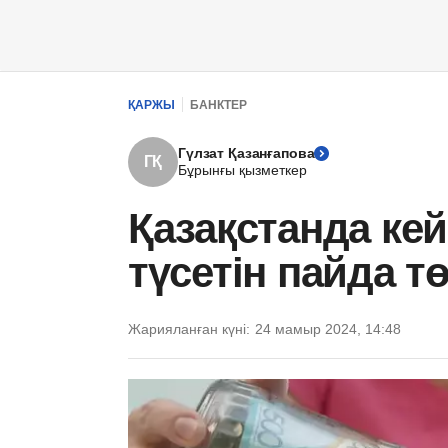
ҚАРЖЫ
БАНКТЕР
Гүлзат Қазанғапова
ГҚ
Бұрынғы қызметкер
Қазақстанда кей
түсетін пайда т
Жарияланған күні:
24 мамыр 2024, 14:48