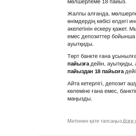
мөлшерлеме 18 пайыз.
Жалпы алғанда, мөлшерлем
өнімдердің көбісі елдегі и
әкелетінін ескеру қажет. М
емес депозиттер бойынш
ауытқиды.
Төрт банкте ғана ұсынылғ
пайызға
дейін, ауытқиды,
пайыздан 18 пайызға
дейі
Айта кетерлігі, депозит 
көлеміне ғана емес, банкт
маңызды.
Мәтіннен қате тапсаңыз,
бізге