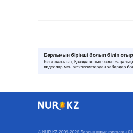
Барлығын бірінші болып біліп оты
Бізге жазылып, Қазақстанның өзекті жаңалық
видеолар мен эксклюзивтерден хабардар бо
® NUR.KZ 2009-2026 Барлық құқық қорғалған 0