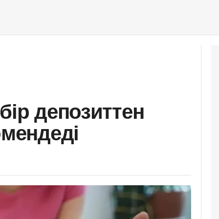
бір депозиттен
өмендеді