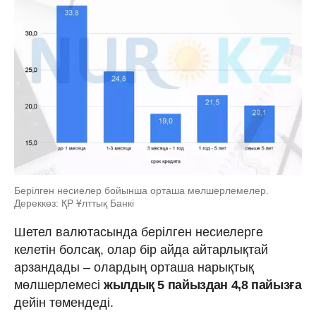
Берілген несиелер бойынша орташа мөлшерлемелер.
Дереккөз: ҚР Ұлттық Банкі
Шетел валютасында берілген несиелерге
келетін болсақ, олар бір айда айтарлықтай
арзандады – олардың орташа нарықтық
мөлшерлемесі
жылдық 5 пайыздан 4,8 пайызға
дейін төмендеді.