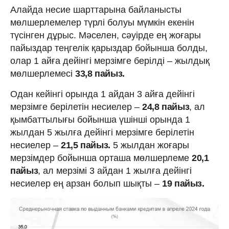
Алайда несие шарттарына байланысты
мөлшерлемелер түрлі болуы мүмкін екенін
түсінген дұрыс. Мәселен, сәуірде ең жоғары
пайыздар теңгелік қарыздар бойынша болды,
олар 1 айға дейінгі мерзімге берілді – жылдық
мөлшерлемесі
33,8 пайыз.
Одан кейінгі орында 1 айдан 3 айға дейінгі
мерзімге берілетін несиелер –
24,8 пайыз
, ал
қымбаттылығы бойынша үшінші орында 1
жылдан 5 жылға дейінгі мерзімге берілетін
несиелер –
21,5 пайыз.
5 жылдан жоғары
мерзімдер бойынша орташа мөлшерлеме
20,1
пайыз
, ал мерзімі 3 айдан 1 жылға дейінгі
несиелер ең арзан болып шықты –
19 пайыз.