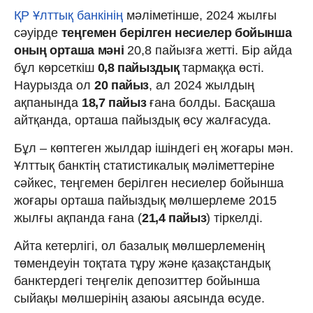
ҚР Ұлттық банкінің
мәліметінше, 2024 жылғы
сәуірде
теңгемен берілген несиелер бойынша
оның орташа мәні
20,8 пайызға жетті. Бір айда
бұл көрсеткіш
0,8 пайыздық
тармаққа өсті.
Наурызда ол
20 пайыз
, ал 2024 жылдың
ақпанында
18,7 пайыз
ғана болды. Басқаша
айтқанда, орташа пайыздық өсу жалғасуда.
Бұл – көптеген жылдар ішіндегі ең жоғары мән.
Ұлттық банктің статистикалық мәліметтеріне
сәйкес, теңгемен берілген несиелер бойынша
жоғары орташа пайыздық мөлшерлеме 2015
жылғы ақпанда ғана (
21,4 пайыз
) тіркелді.
Айта кетерлігі, ол базалық мөлшерлеменің
төмендеуін тоқтата тұру және қазақстандық
банктердегі теңгелік депозиттер бойынша
сыйақы мөлшерінің азаюы аясында өсуде.