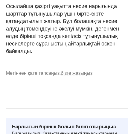
Осылайша қазіргі уақытта несие нарығында
шарттар тұтынушылар үшін бірте-бірте
қатаңдатылып жатыр. Бұл болашақта несие
алудың төмендеуіне әкелуі мүмкін, дегенмен
елде бірінші тоқсанда кепілсіз тұтынушылық
несиелерге сұраныстың айтарлықтай өскені
байқалды.
Мәтіннен қате тапсаңыз,
бізге жазыңыз
Барлығын бірінші болып біліп отырыңыз
Бізге жазылып, Қазақстанның өзекті жаңалықтарынан,