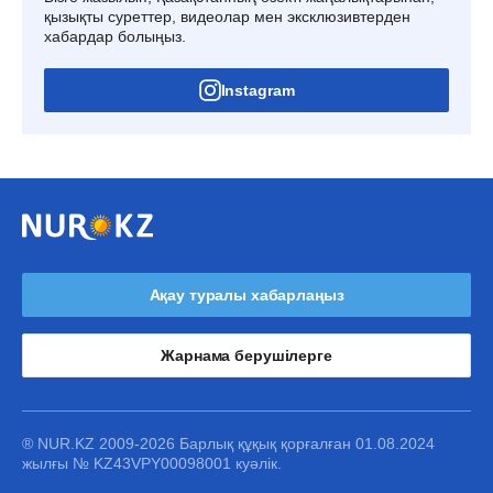
қызықты суреттер, видеолар мен эксклюзивтерден
хабардар болыңыз.
Instagram
Ақау туралы хабарлаңыз
Жарнама берушілерге
® NUR.KZ 2009-2026 Барлық құқық қорғалған 01.08.2024
жылғы № KZ43VPY00098001 куәлік.