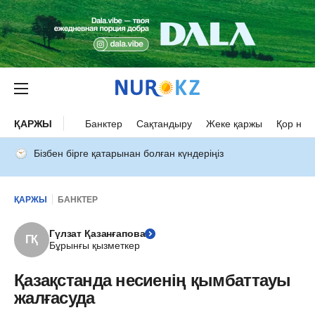
ҚАРЖЫ
Банктер
Сақтандыру
Жеке қаржы
Қор нар
Бізбен бірге қатарынан болған күндеріңіз
ҚАРЖЫ
БАНКТЕР
Гүлзат Қазанғапова
ГҚ
Бұрынғы қызметкер
Қазақстанда несиенің қымбаттауы
жалғасуда