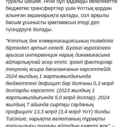
туралы шешімі. Яғни бұл қадамды мемлекеттік
бюджетке трансферттер үшін Ұлттық қордан
алынған ақшанарықта қалады, сол арқылы
басым ұсынысты қамтамасыз етеді деп
түсіндіруге болады.
"Ұлттық бнк коммуникациясының тиімділігі
біртіндеп артып келеді. Бүгінгі жүргізілген
ауызша интервенция нарық динамикасына
айтарлықтай әсер етті. Іргелі факторлар
теңгенің асыра бағаланғанын көрсетпейді.
2024 жылдың 1 жартыжылдығында
бюджеттегі дефицит бар болғаны 0,3 млрд
долларды көрсетті. (2023 жылдың 1
жартыжылдығында 5,0 млрд доллар). 2024
жылдың 7 айында сыртқы сауданың
профициті 13,3 млрд (3,4 млрд YoY) болды.
Тиісінше, нарықта валютаның тұрақты
тапшылығы туралы айтудың қажеті жоқ", -