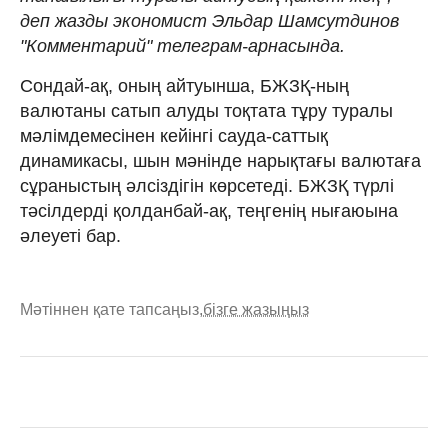
деп жазды экономист Эльдар Шамсутдинов
"Комментарий" телеграм-арнасында.
Сондай-ақ, оның айтуынша, БЖЗҚ-ның
валютаны сатып алуды тоқтата тұру туралы
мәлімдемесінен кейінгі сауда-саттық
динамикасы, шын мәнінде нарықтағы валютаға
сұраныстың әлсіздігін көрсетеді. БЖЗҚ түрлі
тәсілдерді қолданбай-ақ, теңгенің нығаюына
әлеуеті бар.
Мәтіннен қате тапсаңыз,
бізге жазыңыз