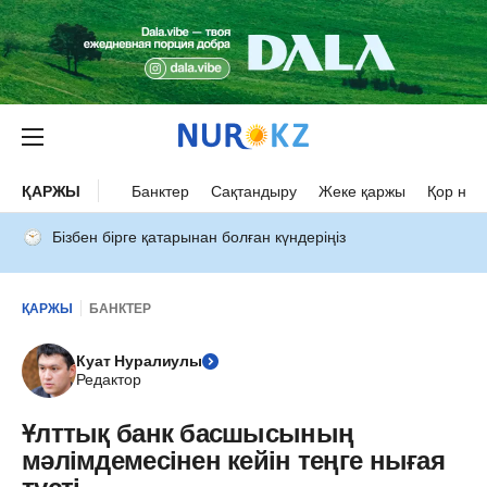
ҚАРЖЫ
Банктер
Сақтандыру
Жеке қаржы
Қор нар
Бізбен бірге қатарынан болған күндеріңіз
ҚАРЖЫ
БАНКТЕР
Куат Нуралиулы
Редактор
Ұлттық банк басшысының
мәлімдемесінен кейін теңге нығая