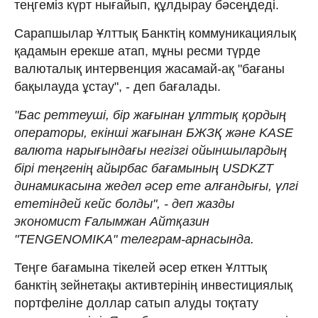
теңгеміз күрт нығайып, құлдырау бәсеңдеді.
Сарапшылар Ұлттық Банктің коммуникациялық
қадамын ерекше атап, мұны ресми түрде
валюталық интервенция жасамай-ақ "бағаны
бақылауда ұстау", - деп бағалады.
"Бас реттеуші, бір жағынан ұлттық қордың
операторы, екінші жағынан БЖЗҚ және KASE
валюта нарығындағы негізгі ойыншылардың
бірі теңгенің айырбас бағамының USDKZT
динамикасына жедел әсер ете алғандығы, үлгі
ететіндей кейс болды", - деп жазды
экономист Ғалымжан Айтқазин
"TENGENOMIKA" телеграм-арнасында.
Теңге бағамына тікелей әсер еткен Ұлттық
банктің зейнетақы активтерінің инвестициялық
портфеліне доллар сатып алуды тоқтату