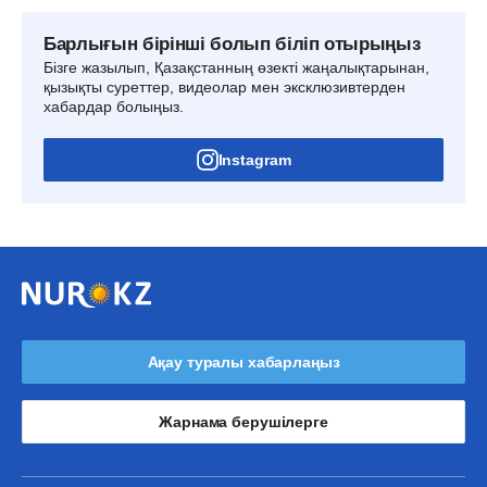
Барлығын бірінші болып біліп отырыңыз
Бізге жазылып, Қазақстанның өзекті жаңалықтарынан,
қызықты суреттер, видеолар мен эксклюзивтерден
хабардар болыңыз.
Instagram
Ақау туралы хабарлаңыз
Жарнама берушілерге