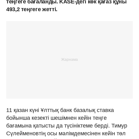
теңгеге бағаланды. KASE-дегі көк қағаз құны
493,2 теңгеге жетті.
11 қазан күні Ұлттық банк базалық ставка
бойынша кезекті шешімнен кейін теңге
бағамына қатысты да түсініктеме берді. Тимур
Сүлейменовтің осы мәлімдемесінен кейін төл